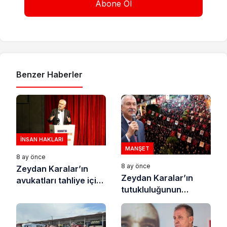
Benzer Haberler
İNSAN HAKLARI
MANŞET
8 ay önce
8 ay önce
Zeydan Karalar’ın
Zeydan Karalar’ın
avukatları tahliye için
tutukluluğunun
bir dilekçe daha
150’nci gününde
sundu
Adanalılar sokaktaydı