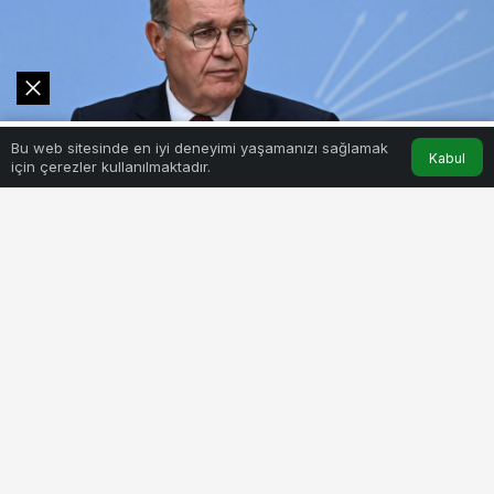
0
Bu web sitesinde en iyi deneyimi yaşamanızı sağlamak
Akış
Hesabım
Kabul
için çerezler kullanılmaktadır.
1
PAYLAŞ
Öztrak, CHP Genel Merkezi’nde düzenlediği basın
toplantısında yaptığı konuşmada, Disney+ dijital medya
hizmet sağlayıcısının “Atatürk” dizisini platformunda
yayımlamama kararını ve bu kararda Ermeni lobisinin
girişimlerinin etkili olduğu iddialarını değerlendirdi.