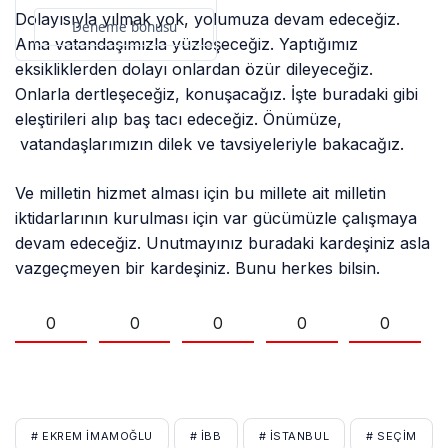
Dolayısıyla yılmak yok, yolumuza devam edeceğiz.
Deneme bonusu
Ama vatandaşımızla yüzleşeceğiz. Yaptığımız
eksikliklerden dolayı onlardan özür dileyeceğiz.
Onlarla dertleşeceğiz, konuşacağız. İşte buradaki gibi
eleştirileri alıp baş tacı edeceğiz. Önümüze,
vatandaşlarımızın dilek ve tavsiyeleriyle bakacağız.
Ve milletin hizmet alması için bu millete ait milletin
iktidarlarının kurulması için var gücümüzle çalışmaya
devam edeceğiz. Unutmayınız buradaki kardeşiniz asla
vazgeçmeyen bir kardeşiniz. Bunu herkes bilsin.
0
0
0
0
0
# EKREM İMAMOĞLU
# İBB
# ISTANBUL
# SEÇIM