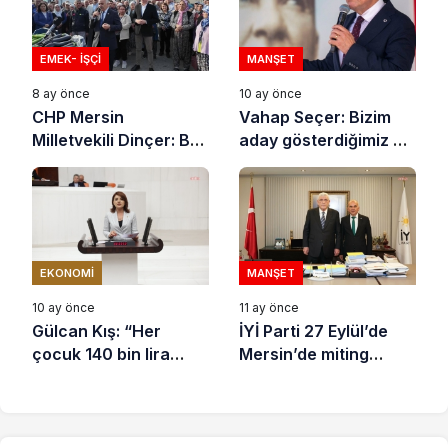
EMEK- İŞÇI
MANŞET
8 ay önce
10 ay önce
CHP Mersin
Vahap Seçer: Bizim
Milletvekili Dinçer: Bu
aday gösterdiğimiz bir
çiftçiler taş mı
arkadaşımız
yiyecek?
Çankaya’da
Cumhurbaşkanı
olacak
EKONOMI
MANŞET
10 ay önce
11 ay önce
Gülcan Kış: “Her
İYİ Parti 27 Eylül’de
çocuk 140 bin lira
Mersin’de miting
borçla doğuyor”
yapacak