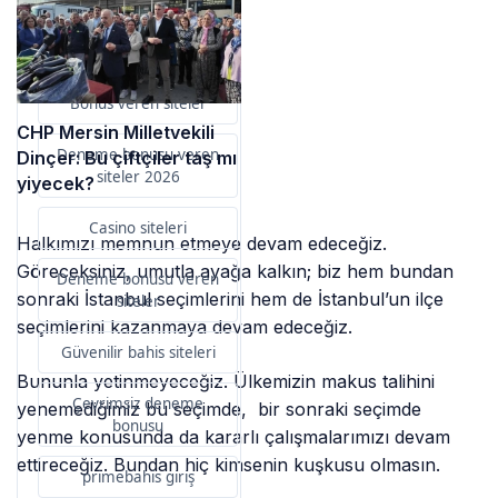
Bu içerik destekçileri
primebahis resmi giris
Bonus veren siteler
CHP Mersin Milletvekili
Deneme bonusu veren
Dinçer: Bu çiftçiler taş mı
siteler 2026
yiyecek?
Casino siteleri
Halkımızı memnun etmeye devam edeceğiz.
Göreceksiniz, umutla ayağa kalkın; biz hem bundan
Deneme bonusu veren
sonraki İstanbul seçimlerini hem de İstanbul’un ilçe
siteler
seçimlerini kazanmaya devam edeceğiz.
Güvenilir bahis siteleri
Bununla yetinmeyeceğiz. Ülkemizin makus talihini
Çevrimsiz deneme
yenemediğimiz bu seçimde, bir sonraki seçimde
bonusu
yenme konusunda da kararlı çalışmalarımızı devam
ettireceğiz. Bundan hiç kimsenin kuşkusu olmasın.
primebahis giriş