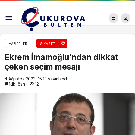
CHP’li Faik Öztrak’tan hükümete temmuz
enflasyonu tepkisi
HABERLER
SIYASET
Ekrem İmamoğlu’ndan dikkat
çeken seçim mesajı
4 Ağustos 2023, 15:13
yayınlandı
1dk, 8sn
12