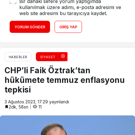
Bir dahaki sefere yorum yaptığımda
kullanılmak üzere adımı, e-posta adresimi ve
web site adresimi bu tarayıcıya kaydet.
YORUM GÖNDER
GIRIŞ YAP
HABERLER
SIYASET
CHP’li Faik Öztrak’tan
hükümete temmuz enflasyonu
tepkisi
3 Ağustos 2023, 17:29
yayınlandı
2dk, 58sn
11