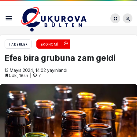
Mersin’de binlerce litre sahte zeytinyağı ele
geçirildi
HABERLER
EKONOMI
Efes bira grubuna zam geldi
13 Mayıs 2024, 14:02
yayınlandı
0dk, 18sn
7