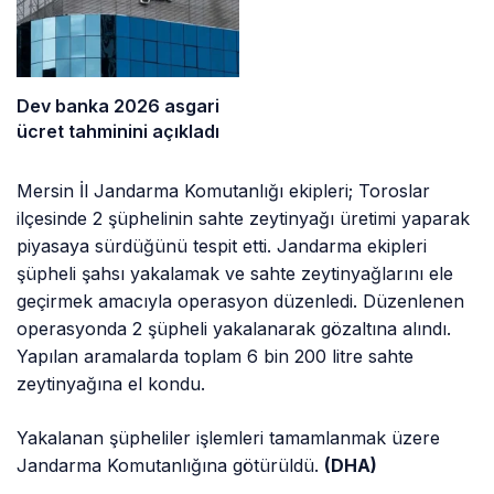
Dev banka 2026 asgari
ücret tahminini açıkladı
Mersin İl Jandarma Komutanlığı ekipleri; Toroslar
ilçesinde 2 şüphelinin sahte zeytinyağı üretimi yaparak
piyasaya sürdüğünü tespit etti. Jandarma ekipleri
şüpheli şahsı yakalamak ve sahte zeytinyağlarını ele
geçirmek amacıyla operasyon düzenledi. Düzenlenen
operasyonda 2 şüpheli yakalanarak gözaltına alındı.
Yapılan aramalarda toplam 6 bin 200 litre sahte
zeytinyağına el kondu.
Yakalanan şüpheliler işlemleri tamamlanmak üzere
Jandarma Komutanlığına götürüldü.
(DHA)