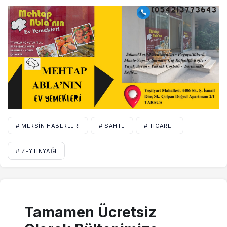
# MERSIN HABERLERI
# SAHTE
# TICARET
# ZEYTINYAĞI
Tamamen Ücretsiz