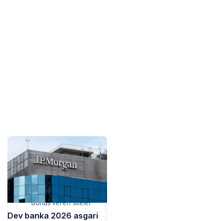
Sponsorlarımız
Bu içerik destekçileri
primebahis resmi giris
Bonus veren siteler
Dev banka 2026 asgari