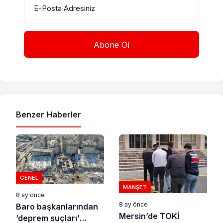
E-Posta Adresiniz
Benzer Haberler
GENEL
MANŞET
8 ay önce
8 ay önce
Baro başkanlarından
Mersin’de TOKİ
‘deprem suçları’