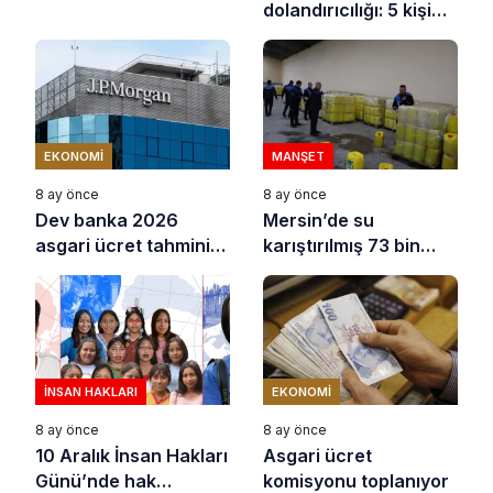
dolandırıcılığı: 5 kişi
uyarısı
tutuklandı
EKONOMI
MANŞET
8 ay önce
8 ay önce
Dev banka 2026
Mersin’de su
asgari ücret tahminini
karıştırılmış 73 bin
açıkladı
litre sıvı yağ ele
geçirildi
İNSAN HAKLARI
EKONOMI
8 ay önce
8 ay önce
10 Aralık İnsan Hakları
Asgari ücret
Günü’nde hak
komisyonu toplanıyor