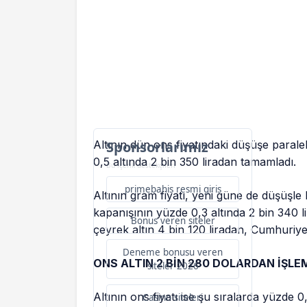
Altının dün ons fiyatındaki düşüşe parale
Sponsorlarımız
0,5 altında 2 bin 350 liradan tamamladı.
Bu içerik destekçileri
primebahis resmi giris
Altının gram fiyatı, yeni güne de düşüşle
kapanışının yüzde 0,3 altında 2 bin 340 li
Bonus veren siteler
çeyrek altın 4 bin 120 liradan, Cumhuriyet 
Deneme bonusu veren
ONS ALTIN 2 BİN 280 DOLARDAN İŞL
siteler 2026
Altının ons fiyatı ise şu sıralarda yüzde 
Casino siteleri