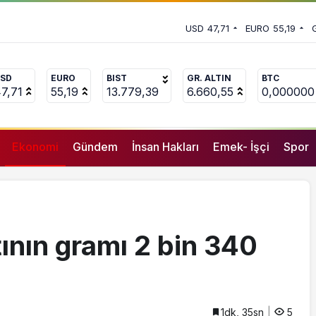
 vekili Çakır’dan açıklama:
USD
47,71
EURO
55,19
uçlanan adamların önüne gelip
SD
EURO
BIST
GR. ALTIN
BTC
7,71
55,19
13.779,39
6.660,55
0,000000
Ekonomi
Gündem
İnsan Hakları
Emek- İşçi
Spor
ının gramı 2 bin 340
1dk, 35sn
5
GENEL