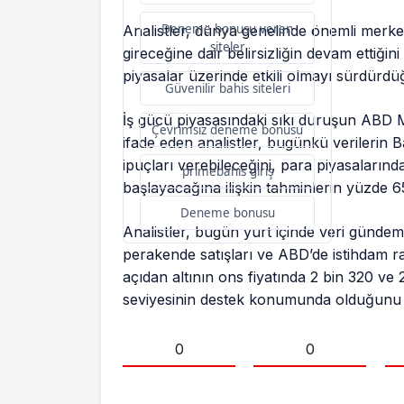
Deneme bonusu veren
Analistler, dünya genelinde önemli merk
siteler
gireceğine dair belirsizliğin devam ettiğin
piyasalar üzerinde etkili olmayı sürdürdü
Güvenilir bahis siteleri
İş gücü piyasasındaki sıkı duruşun ABD Me
Çevrimsiz deneme bonusu
ifade eden analistler, bugünkü verilerin
ipuçları verebileceğini, para piyasalarında
primebahis giriş
başlayacağına ilişkin tahminlerin yüzde 65
Deneme bonusu
Analistler, bugün yurt içinde veri gündem
perakende satışları ve ABD’de istihdam rap
açıdan altının ons fiyatında 2 bin 320 ve 
seviyesinin destek konumunda olduğunu 
0
0