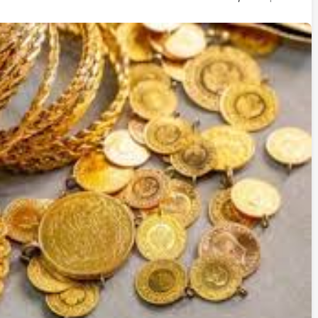
İstifa eden Mersin vekili
Çakır’dan açıklama:
“Yörük çocuğu, suçlanan
adamların önüne gelip
ifade vermez”