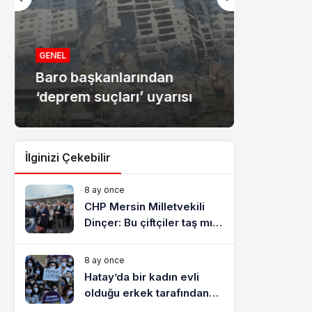
MANŞET
Mersin
GENEL
Baro başkanlarından
dolandır
‘deprem suçları’ uyarısı
tutukla
İlginizi Çekebilir
8 ay önce
CHP Mersin Milletvekili
Dinçer: Bu çiftçiler taş mı
yiyecek?
8 ay önce
Hatay’da bir kadın evli
olduğu erkek tarafından
katledildi