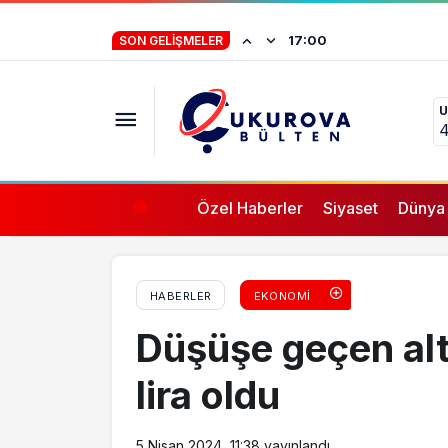
Adana’da baraj gölünde ceset bulundu
İstifa eden Mersin
17:00
SON GELIŞMELER
“Yörük çocuğu, s
U
ifade vermez”
4
Özel Haberler
Siyaset
Dünya
HABERLER
EKONOMI
Düşüşe geçen alt
lira oldu
5 Nisan 2024, 11:38
yayınlandı