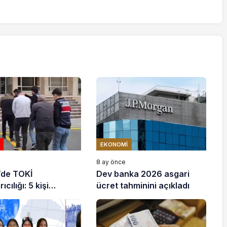
EKONOMI
e
8 ay önce
’de TOKİ
Dev banka 2026 asgari
ıcılığı: 5 kişi
ücret tahminini açıkladı
ndı