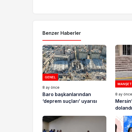
Benzer Haberler
GENEL
MANŞET
8 ay önce
Baro başkanlarından
8 ay önc
Mersin
‘deprem suçları’ uyarısı
dolandır
tutukla