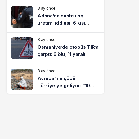
8 ay önce
Adana’da sahte ilaç
üretimi iddiası: 6 kişi
tutuklandı
8 ay önce
Osmaniye’de otobüs TIR’a
çarptı: 6 ölü, 11 yaralı
8 ay önce
Avrupa’nın çöpü
Türkiye’ye geliyor: “10
yılda on milyonlarca atık
ihracı”