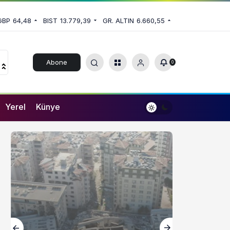
GBP
64,48
BIST
13.779,39
GR. ALTIN
6.660,55
Abone
0
Ol
Yerel
Künye