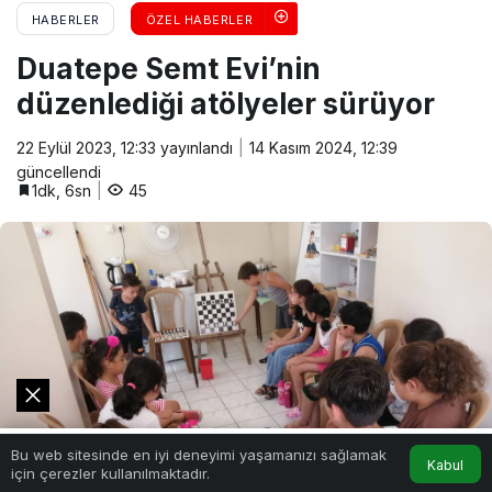
HABERLER
ÖZEL HABERLER
Duatepe Semt Evi’nin
düzenlediği atölyeler sürüyor
22 Eylül 2023, 12:33
yayınlandı
14 Kasım 2024, 12:39
güncellendi
1dk, 6sn
45
0
Bu web sitesinde en iyi deneyimi yaşamanızı sağlamak
Akış
Hesabım
Kabul
için çerezler kullanılmaktadır.