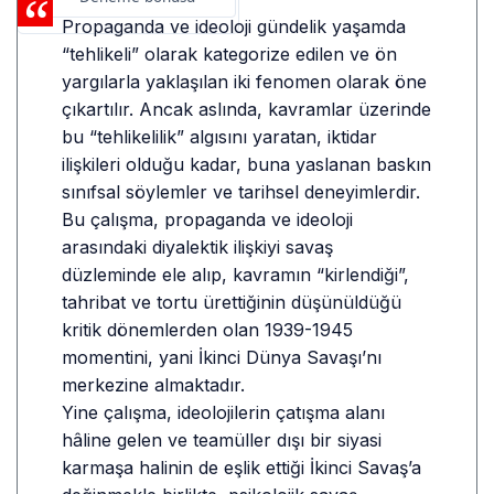
Propaganda ve ideoloji gündelik yaşamda
“tehlikeli” olarak kategorize edilen ve ön
yargılarla yaklaşılan iki fenomen olarak öne
çıkartılır. Ancak aslında, kavramlar üzerinde
bu “tehlikelilik” algısını yaratan, iktidar
ilişkileri olduğu kadar, buna yaslanan baskın
sınıfsal söylemler ve tarihsel deneyimlerdir.
Bu çalışma, propaganda ve ideoloji
arasındaki diyalektik ilişkiyi savaş
düzleminde ele alıp, kavramın “kirlendiği”,
tahribat ve tortu ürettiğinin düşünüldüğü
kritik dönemlerden olan 1939-1945
momentini, yani İkinci Dünya Savaşı’nı
merkezine almaktadır.
Yine çalışma, ideolojilerin çatışma alanı
hâline gelen ve teamüller dışı bir siyasi
karmaşa halinin de eşlik ettiği İkinci Savaş’a