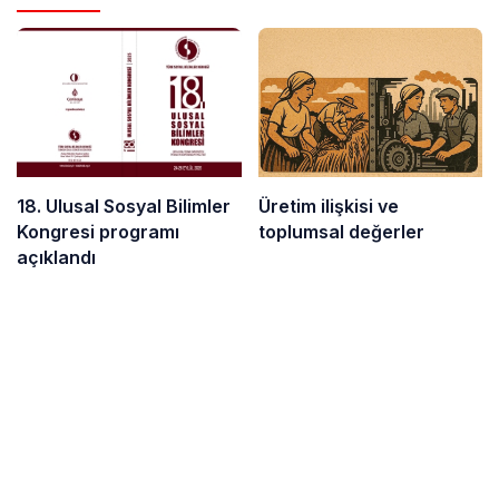
18. Ulusal Sosyal Bilimler
Üretim ilişkisi ve
Kongresi programı
toplumsal değerler
açıklandı