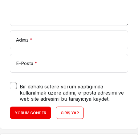
Adınız
*
E-Posta
*
Bir dahaki sefere yorum yaptığımda
kullanılmak üzere adımı, e-posta adresimi ve
web site adresimi bu tarayıcıya kaydet.
YORUM GÖNDER
GIRIŞ YAP