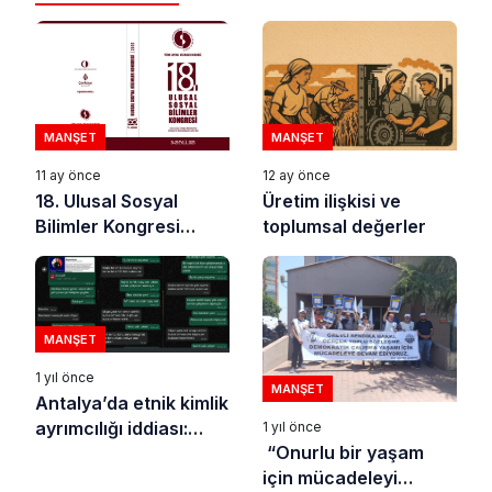
MANŞET
MANŞET
11 ay önce
12 ay önce
18. Ulusal Sosyal
Üretim ilişkisi ve
Bilimler Kongresi
toplumsal değerler
programı açıklandı
MANŞET
1 yıl önce
MANŞET
Antalya’da etnik kimlik
ayrımcılığı iddiası:
1 yıl önce
“Onurlu bir yaşam
Antique Roman
için mücadeleyi
Palace Otel, başvuru