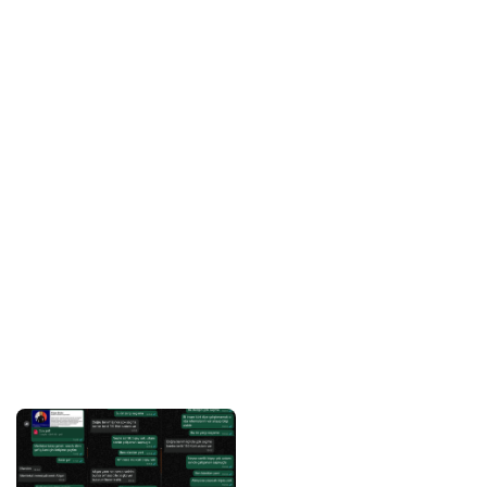
Sponsorlarımız
Bu içerik destekçileri