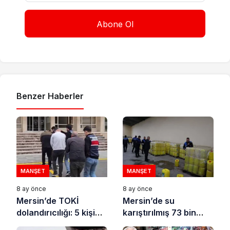
Benzer Haberler
MANŞET
MANŞET
8 ay önce
8 ay önce
Mersin’de TOKİ
Mersin’de su
dolandırıcılığı: 5 kişi
karıştırılmış 73 bin
tutuklandı
litre sıvı yağ ele