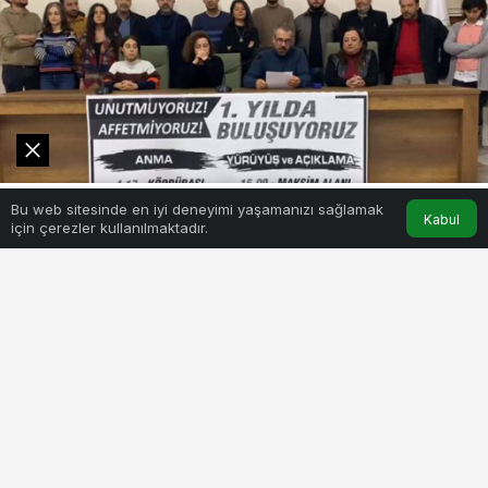
0
Bu web sitesinde en iyi deneyimi yaşamanızı sağlamak
Akış
Hesabım
Kabul
için çerezler kullanılmaktadır.
BEĞEN
PAYLAŞ