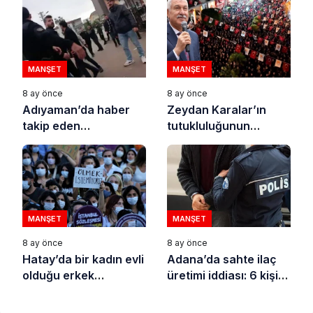
geçirildi
MANŞET
MANŞET
8 ay önce
8 ay önce
Adıyaman’da haber
Zeydan Karalar’ın
takip eden
tutukluluğunun
gazetecilere polis
150’nci gününde
şiddeti
Adanalılar sokaktaydı
MANŞET
MANŞET
8 ay önce
8 ay önce
Hatay’da bir kadın evli
Adana’da sahte ilaç
olduğu erkek
üretimi iddiası: 6 kişi
tarafından katledildi
tutuklandı