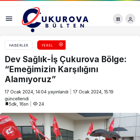
Hatay’da 6 Şubat Platformu Çağrı Yaptı
HABERLER
YEREL
Dev Sağlık-İş Çukurova Bölge:
“Emeğimizin Karşılığını
Alamıyoruz”
17 Ocak 2024, 14:04
yayınlandı
17 Ocak 2024, 15:19
güncellendi
5dk, 16sn
24