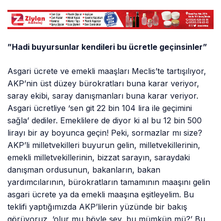
”Hadi buyursunlar kendileri bu ücretle geçinsinler”
Asgari ücrete ve emekli maaşları Meclis’te tartışılıyor,
AKP’nin üst düzey bürokratları buna karar veriyor,
saray ekibi, saray danışmanları buna karar veriyor.
Asgari ücretliye ‘sen git 22 bin 104 lira ile geçimini
sağla’ dediler. Emeklilere de diyor ki al bu 12 bin 500
lirayı bir ay boyunca geçin! Peki, sormazlar mı size?
AKP’li milletvekilleri buyurun gelin, milletvekillerinin,
emekli milletvekillerinin, bizzat sarayın, saraydaki
danışman ordusunun, bakanların, bakan
yardımcılarının, bürokratların tamamının maaşını gelin
asgari ücrete ya da emekli maaşına eşitleyelim. Bu
teklifi yaptığımızda AKP’lilerin yüzünde bir bakış
görüyoruz, ‘olur mu böyle şey, bu mümkün mü?’ Bu