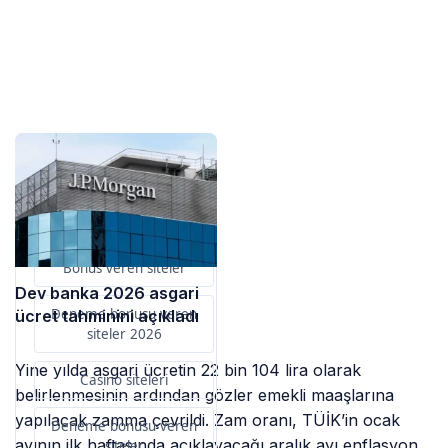
Sponsorlarımız
Bu içerik destekçileri
primebahis resmi giris
Bonus veren siteler
Dev banka 2026 asgari
Deneme bonusu veren
ücret tahminini açıkladı
siteler 2026
Yine yılda asgari ücretin 22 bin 104 lira olarak
Casino siteleri
belirlenmesinin ardından gözler emekli maaşlarına
yapılacak zamma çevrildi. Zam oranı, TÜİK’in ocak
Deneme bonusu veren
ayının ilk haftasında açıklayacağı aralık ayı enflasyon
siteler