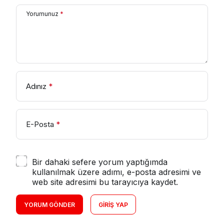
Yorumunuz
*
Adınız
*
E-Posta
*
Bir dahaki sefere yorum yaptığımda
kullanılmak üzere adımı, e-posta adresimi ve
web site adresimi bu tarayıcıya kaydet.
YORUM GÖNDER
GIRIŞ YAP