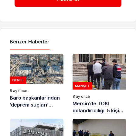
Benzer Haberler
GENEL
MANŞET
8 ay önce
8 ay önce
Baro başkanlarından
Mersin’de TOKİ
‘deprem suçları’
dolandırıcılığı: 5 kişi
uyarısı
tutuklandı