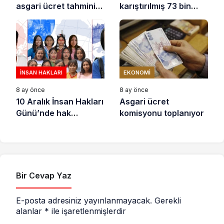
asgari ücret tahminini
karıştırılmış 73 bin
açıkladı
litre sıvı yağ ele
geçirildi
İNSAN HAKLARI
EKONOMI
8 ay önce
8 ay önce
10 Aralık İnsan Hakları
Asgari ücret
Günü’nde hak
komisyonu toplanıyor
savunucuları için
destek çağrısı
Bir Cevap Yaz
E-posta adresiniz yayınlanmayacak.
Gerekli
alanlar
*
ile işaretlenmişlerdir