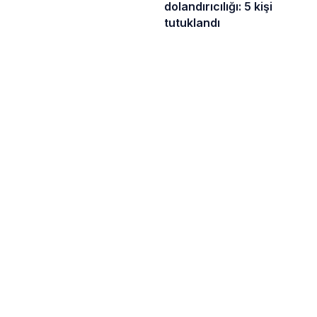
dolandırıcılığı: 5 kişi
tutuklandı