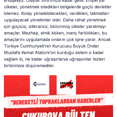
endişeliyiz. Olaylar sınırımıza kadar geldi. Emperyal
ülkeler, yönetmek istedikleri bölgelerde güçlü devletler
istemez. Kolay yönetebilecekleri, verdikleri, talimatları
uygulayacak yönetimler ister. Daha rahat yönetmek
için güçsüz, istikrarsız, bölünmüş ülkeler yaratmayı
amaçlar. Mezhep, etnik köken, inanç farklılıkları, bu
amaçlarını uygulamada onların çok işine yarar. Ancak
Türkiye Cumhuriyeti’nin Kurucusu Büyük Önder
Mustafa Kemal Atatürk’ün kurduğu sistem o kadar
sağlam ki, ne kadar uğraşırlarsa uğraşsınlar bizleri
birbirimize düşüremediler.