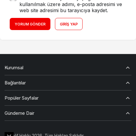
kullanılmak üzere adımı, e-posta adresimi ve
web site adresimi bu tarayıcıya kaydet.
YORUM GÖNDER
GIRIŞ YAP
Kurumsal
Bağlantılar
Popüler Sayfalar
Gündeme Dair
© Telif Hakkı 2026, Tüm Hakları Saklıdır