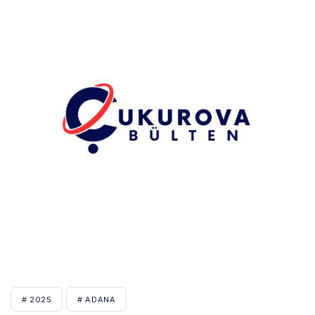
# 2025
# ADANA