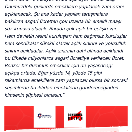
Önümüzdeki günlerde emeklilere yapılacak zam oranı
açıklanacak. Şu ana kadar yapılan tartışmalara
bakılırsa asgari ücretten çok uzakta bir emekli maaşı
söz konusu olacak. Burada çok açık bir çelişki var.
Hem devletin resmi kuruluşları hem bağımsız kuruluşlar
hem sendikalar sürekli olarak açlık sınırını ve yoksulluk
sınırını açıkladılar. Açlık sınırının dahi altında açıklandı
bu ülkede milyonlarca asgari ücretliye verilecek ücret.
Benzer bir durumun emekliler için de yaşanacağı
açıkça ortada. Eğer yüzde 14, yüzde 15 gibi
rakamlarda emeklilere zam yapılacak olursa bir sonraki
seçimlerde bu iktidarı emeklilerin göndereceğinden
kimsenin şüphesi olmasın.”