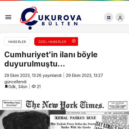
Çukurova Bülten Haber Merkezi: “Artık yeni bir
Cumhuriyet’e ihtiyacımız var”
HABERLER
ÖZEL HABERLER
Cumhuriyet’in ilanı böyle
duyurulmuştu…
29 Ekim 2023, 13:26
yayınlandı
29 Ekim 2023, 13:27
güncellendi
0dk, 34sn
21