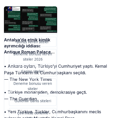
Sponsorlarımız
Bu içerik destekçileri
primebahis resmi giris
Antalya’da etnik kimlik
Bonus veren siteler
ayrımcılığı iddiası:
Antique Roman Palace
Deneme bonusu veren
Otel, başvuru yapan
siteler 2026
genci “Doğu kökenli”
• Ankara oyları, Türkiye’yi Cumhuriyet yaptı. Kemal
diye reddetti
Casino siteleri
Paşa Türklerin ilk Cumhurbaşkanı seçildi.
— The New York Times
Deneme bonusu veren
siteler
• Türkiye monarşiden, demokrasiye geçti.
— The Guardian
Güvenilir bahis siteleri
• Yeni Türkiye. Türkler, Cumhurbaşkanını meclis
Çevrimsiz deneme