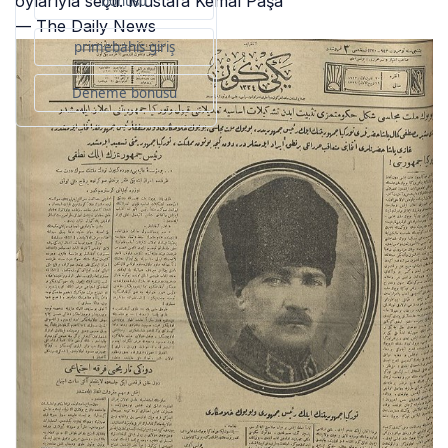
oylarıyla seçti. Mustafa Kemal Paşa
bonusu
— The Daily News
primebahis giriş
Deneme bonusu