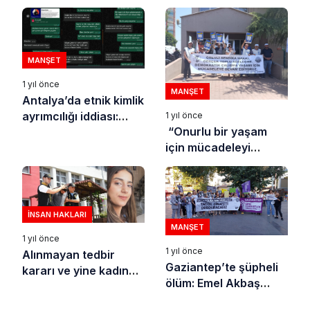
programı açıklandı
MANŞET
1 yıl önce
MANŞET
Antalya’da etnik kimlik
ayrımcılığı iddiası:
1 yıl önce
“Onurlu bir yaşam
Antique Roman
için mücadeleyi
Palace Otel, başvuru
sürdürüyoruz”
yapan genci “Doğu
kökenli” diye reddetti
İNSAN HAKLARI
MANŞET
1 yıl önce
1 yıl önce
Alınmayan tedbir
Gaziantep’te şüpheli
kararı ve yine kadına
ölüm: Emel Akbaş
yönelik cinayet
cinayeti mi, intihar mı?