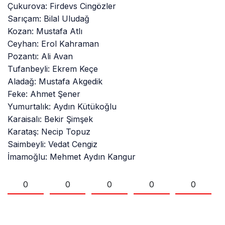
Çukurova: Firdevs Cingözler
Sarıçam: Bilal Uludağ
Kozan: Mustafa Atlı
Ceyhan: Erol Kahraman
Pozantı: Ali Avan
Tufanbeyli: Ekrem Keçe
Aladağ: Mustafa Akgedik
Feke: Ahmet Şener
Yumurtalık: Aydın Kütükoğlu
Karaisalı: Bekir Şimşek
Karataş: Necip Topuz
Saimbeyli: Vedat Cengiz
İmamoğlu: Mehmet Aydın Kangur
0
0
0
0
0