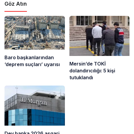
Göz Atın
Baro başkanlarından
Mersin’de TOKİ
‘deprem suçları’ uyarısı
dolandırıcılığı: 5 kişi
tutuklandı
Dev banka 2026 asgari