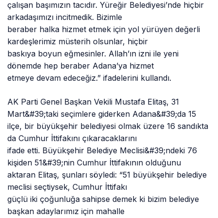
çalışan başımızın tacıdır. Yüreğir Belediyesi’nde hiçbir
arkadaşımızı incitmedik. Bizimle
beraber halka hizmet etmek için yol yürüyen değerli
kardeşlerimiz müsterih olsunlar, hiçbir
baskıya boyun eğmesinler. Allah’ın izni ile yeni
dönemde hep beraber Adana’ya hizmet
etmeye devam edeceğiz.” ifadelerini kullandı.
AK Parti Genel Başkan Vekili Mustafa Elitaş, 31
Mart&#39;taki seçimlere giderken Adana&#39;da 15
ilçe, bir büyükşehir belediyesi olmak üzere 16 sandıkta
da Cumhur İttifakını çıkaracaklarını
ifade etti. Büyükşehir Belediye Meclisi&#39;ndeki 76
kişiden 51&#39;nin Cumhur İttifakının olduğunu
aktaran Elitaş, şunları söyledi: “51 büyükşehir belediye
meclisi seçtiysek, Cumhur İttifakı
güçlü iki çoğunluğa sahipse demek ki bizim belediye
başkan adaylarımız için mahalle