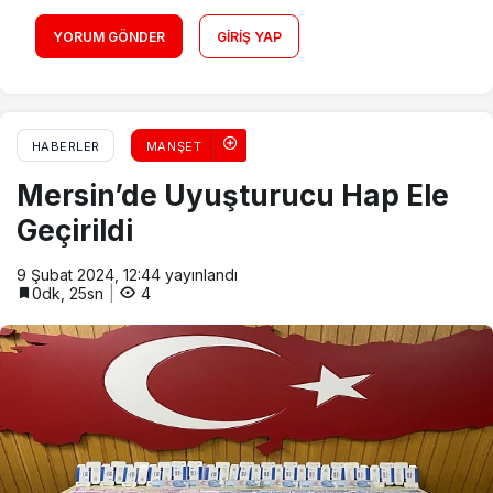
YORUM GÖNDER
GIRIŞ YAP
HABERLER
MANŞET
Mersin’de Uyuşturucu Hap Ele
Geçirildi
9 Şubat 2024, 12:44
yayınlandı
0dk, 25sn
4