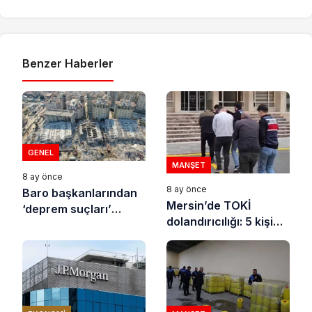
Benzer Haberler
GENEL
MANŞET
8 ay önce
8 ay önce
Baro başkanlarından
Mersin’de TOKİ
‘deprem suçları’
dolandırıcılığı: 5 kişi
uyarısı
tutuklandı