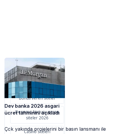
Sponsorlarımız
Bu içerik destekçileri
primebahis resmi giris
Bonus veren siteler
Dev banka 2026 asgari
Deneme bonusu veren
ücret tahminini açıkladı
siteler 2026
Çok yakında projelerini bir basın lansmanı ile
Casino siteleri