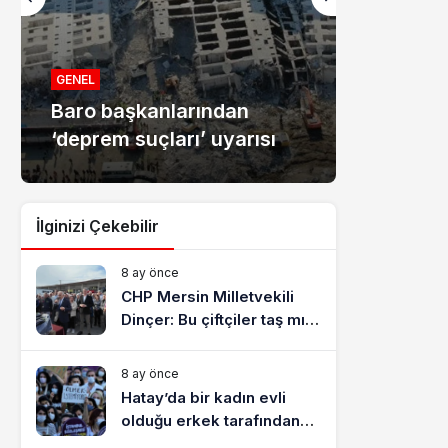
MANŞET
Mersin
GENEL
Baro başkanlarından
dolandır
‘deprem suçları’ uyarısı
tutukla
İlginizi Çekebilir
8 ay önce
CHP Mersin Milletvekili
Dinçer: Bu çiftçiler taş mı
yiyecek?
8 ay önce
Hatay’da bir kadın evli
olduğu erkek tarafından
katledildi