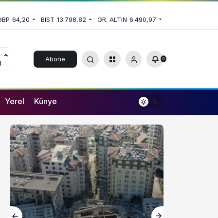
GBP
64,20
BIST
13.798,82
GR. ALTIN
6.490,97
Abone
0
0
Ol
Yerel
Künye