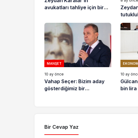
Zeydan Karalar’ın
8 ay önc
Zeydan
avukatları tahliye için bir
tutukl
dilekçe daha sundu
gününd
sokakt
MANŞET
EKONOM
10 ay önce
10 ay önc
Vahap Seçer: Bizim aday
Gülcan
gösterdiğimiz bir
bin lir
arkadaşımız Çankaya’da
Cumhurbaşkanı olacak
Bir Cevap Yaz