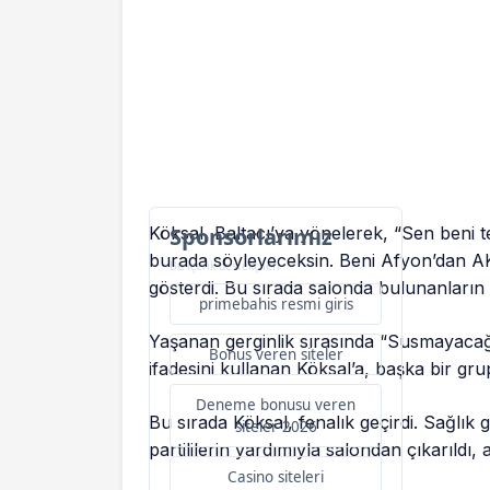
Köksal, Baltacı’ya yönelerek, “Sen beni t
Sponsorlarımız
burada söyleyeceksin. Beni Afyon’dan AK
Bu içerik destekçileri
gösterdi. Bu sırada salonda bulunanların b
primebahis resmi giris
Yaşanan gerginlik sırasında “Susmayacağ
Bonus veren siteler
ifadesini kullanan Köksal’a, başka bir grup
Deneme bonusu veren
Bu sırada Köksal, fenalık geçirdi. Sağlık 
siteler 2026
partililerin yardımıyla salondan çıkarıldı,
Casino siteleri