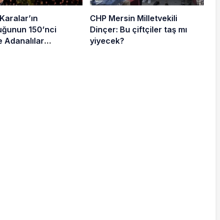
Karalar’ın
CHP Mersin Milletvekili
luğunun 150’nci
Dinçer: Bu çiftçiler taş mı
 Adanalılar
yiyecek?
ydı