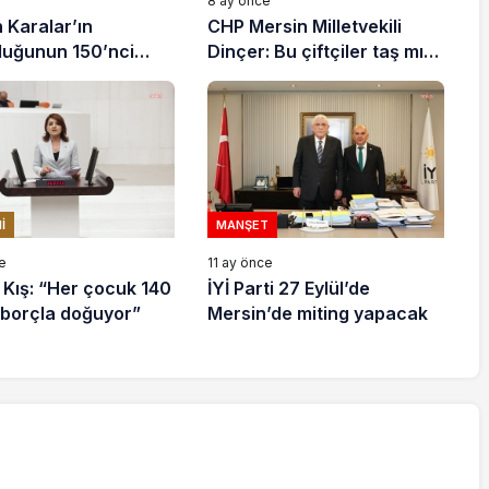
e
8 ay önce
 Karalar’ın
CHP Mersin Milletvekili
uluğunun 150’nci
Dinçer: Bu çiftçiler taş mı
e Adanalılar
yiyecek?
aydı
I
MANŞET
e
11 ay önce
 Kış: “Her çocuk 140
İYİ Parti 27 Eylül’de
a borçla doğuyor”
Mersin’de miting yapacak