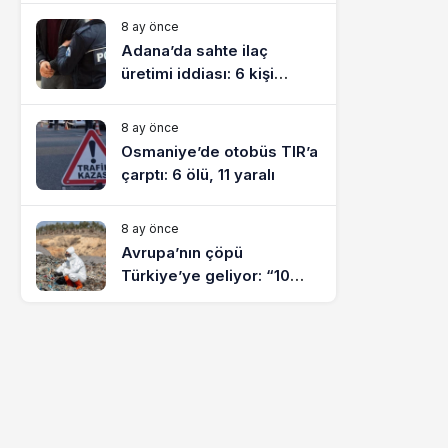
8 ay önce
Adana’da sahte ilaç
üretimi iddiası: 6 kişi
tutuklandı
8 ay önce
Osmaniye’de otobüs TIR’a
çarptı: 6 ölü, 11 yaralı
8 ay önce
Avrupa’nın çöpü
Türkiye’ye geliyor: “10
yılda on milyonlarca atık
ihracı”