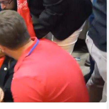
İstifa eden Mersin vekili
Çakır’dan açıklama:
“Yörük çocuğu, suçlanan
adamların önüne gelip
ifade vermez”