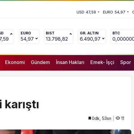
nlandı
an ‘deprem suçları’ uyarısı
USD
47,59
EURO
54,97
SD
EURO
BIST
GR. ALTIN
BTC
7,59
54,97
13.798,82
6.490,97
0,00000
Ekonomi
Gündem
İnsan Hakları
Emek- İşçi
Spor
 karıştı
0dk, 53sn
11
GENEL