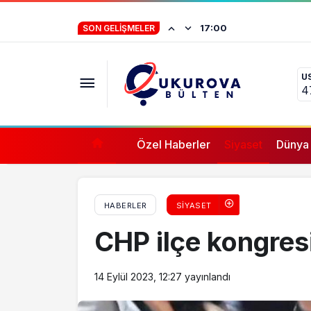
Büyükelçi atamaları: Resmi Gazete’de yayı
Baro başkanlarınd
16:57
SON GELIŞMELER
U
4
Özel Haberler
Siyaset
Dünya
HABERLER
SIYASET
CHP ilçe kongresi
14 Eylül 2023, 12:27
yayınlandı