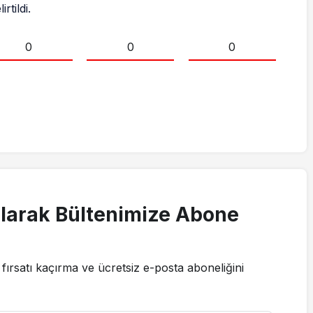
rtildi.
0
0
0
larak Bültenimize Abone
fırsatı kaçırma ve ücretsiz e-posta aboneliğini