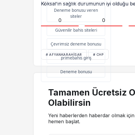
Köksal’ın sağlık durumunun iyi olduğu beli
Deneme bonusu veren
siteler
0
0
Güvenilir bahis siteleri
Çevrimsiz deneme bonusu
# AFYANKARAHISAR
# CHP
primebahis giriş
Deneme bonusu
Tamamen Ücretsiz O
Olabilirsin
Yeni haberlerden haberdar olmak için 
hemen başlat.