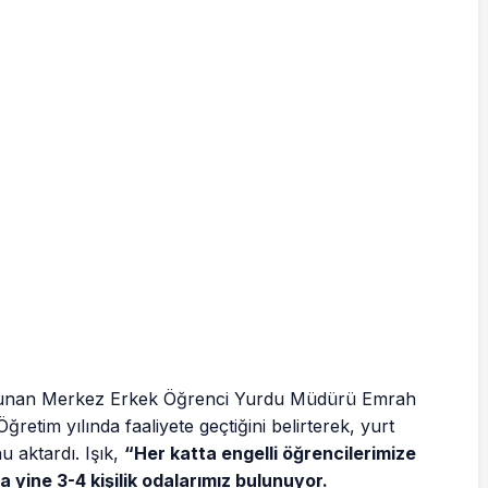
ulunan Merkez Erkek Öğrenci Yurdu Müdürü Emrah
etim yılında faaliyete geçtiğini belirterek, yurt
u aktardı. Işık,
“Her katta engelli öğrencilerimize
ta yine 3-4 kişilik odalarımız bulunuyor.