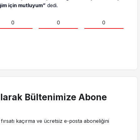
ğim için mutluyum”
dedi.
0
0
0
larak Bültenimize Abone
fırsatı kaçırma ve ücretsiz e-posta aboneliğini