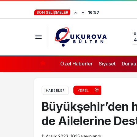
Büyükşehir 30 Bin Aileye Toplam 300 Bin 
Baro başkanlarınd
16:57
SON GELIŞMELER
U
4
Özel Haberler
Siyaset
Dünya
HABERLER
YEREL
Büyükşehir’den 
de Ailelerine Des
11 Aralık 2023, 10:15
yayınlandı