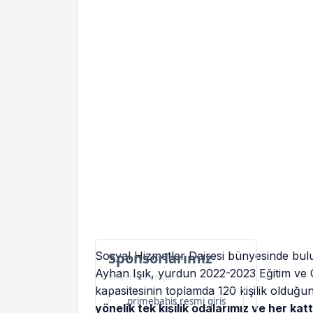
Sosyal Hizmetler Dairesi bünyesinde b
Sponsorlarımız
Ayhan Işık, yurdun 2022-2023 Eğitim ve Öğr
Bu içerik destekçileri
kapasitesinin toplamda 120 kişilik olduğun
primebahis resmi giris
yönelik tek kişilik odalarımız ve her kat