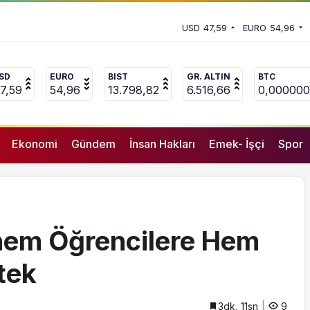
Kilogram Un Dağıtımı Yapacak
an ‘deprem suçları’ uyarısı
USD
47,59
EURO
54,96
SD
EURO
BIST
GR. ALTIN
BTC
7,59
54,96
13.798,82
6.516,66
0,000000
Ekonomi
Gündem
İnsan Hakları
Emek- İşçi
Spor
hem Öğrencilere Hem
tek
3dk, 11sn
9
GENEL