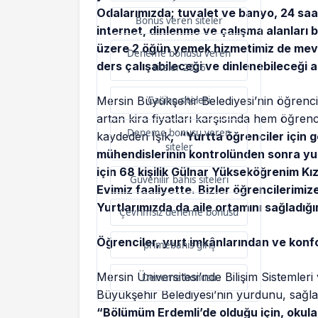
Odalarımızda; tuvalet ve banyo, 24 saa
Bonus veren siteler
internet, dinlenme ve çalışma alanlar
üzere 2 öğün yemek hizmetimiz de mevcu
Deneme bonusu veren
ders çalışabileceği ve dinlenebileceği 
siteler 2026
Mersin Büyükşehir Belediyesi’nin öğrenci 
Casino siteleri
artan kira fiyatları karşısında hem öğrenc
Deneme bonusu veren
kaydeden Işık
, “Yurtta öğrenciler için 
siteler
mühendislerinin kontrolünden sonra yur
için 68 kişilik Gülnar Yükseköğrenim Kız
Güvenilir bahis siteleri
Evimiz faaliyette. Bizler öğrencilerimi
Yurtlarımızda da aile ortamını sağladı
Çevrimsiz deneme bonusu
Öğrenciler, yurt imkânlarından ve ko
primebahis giriş
Mersin Üniversitesi’nde Bilişim Sistemleri
Deneme bonusu
Büyükşehir Belediyesi’nin yurdunu, sağlad
“Bölümüm Erdemli’de olduğu için, okula 