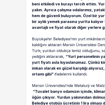
beni etkiledi ve burayı tercih ettim.
yakın. Ayrıca çalışma odalarımız, yatakl
hem de güvenli buluyorum. Özel bir yurt
bir aylık yemek parasına yurtta kalıyo
avantajlı ve fiyat olarak diğer yerlere
Büyükşehir Belediyesi’nin yurt imkânların
kaldığını aktaran Mersin Üniversitesi De
Türk; yurdun oldukça temiz olduğunu, 
yediğini aktararak,
“Yurt personelinin ya
yurt fiyatı asla kıyaslanamaz. Çünkü kir
imkan olarak en güzel karşılığı alıyor
ortamı gibi”
ifadelerini kullandı.
Mersin Üniversitesi’nde Metalurji ve Mal
“Tuvalet banyo odamızın içinde, klima
öğün çıkıyor. Yurdun yakınından dolmuş
Belediye otobüs ücretinin 1 lira olması 