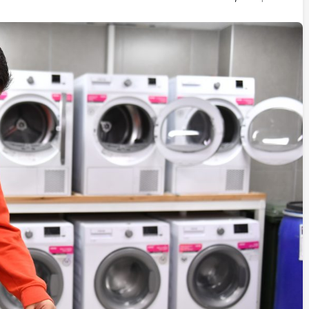
İstifa eden Mersin vekili
Çakır’dan açıklama:
“Yörük çocuğu, suçlanan
adamların önüne gelip
ifade vermez”