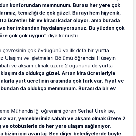
 Yurdun konforundan memnunum. Burası her yere çok
arımız, temizliği de çok güzel. Burayı hem hijyenik,
ta ücretler bir ev kirası kadar oluyor, ama burada
r ve her imkandan faydalanıyorsunuz. Bu yüzden çok
 göre çok çok uygun”
diye konuştu.
ı çevresinin çok övdüğünü ve ilk defa bir yurtta
niz Ulaşımı ve İşletmeleri Bölümü öğrencisi Hüseyin
sabah ve akşam olmak üzere 2 öğününü de yurtta
klaşımı da oldukça güzel. Artan kira ücretleriyle
alarla yurt ücretinin arasında çok fark var. Fiyat ve
uz, bundan da oldukça memnunum. Burası da bir ev
zeme Mühendisliği öğrenimi gören Serhat Ürek ise,
mız var, yemeklerimiz sabah ve akşam olmak üzere 2
 ve otobüslerle de her yere ulaşım sağlanıyor.
da bizim için avantaj. Ben diğer belediyelerde böyle