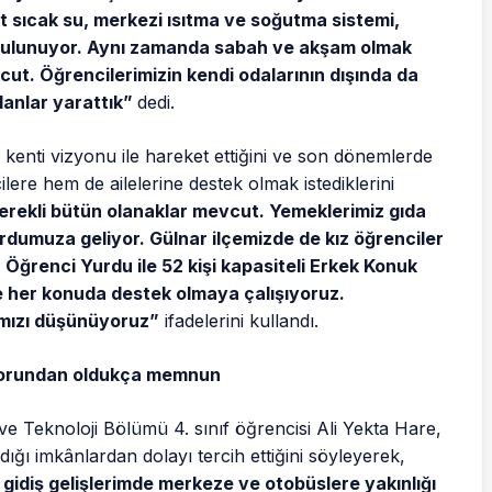
t sıcak su, merkezi ısıtma ve soğutma sistemi,
ı bulunuyor. Aynı zamanda sabah ve akşam olmak
t. Öğrencilerimizin kendi odalarının dışında da
alanlar yarattık”
dedi.
kenti vizyonu ile hareket ettiğini ve son dönemlerde
ilere hem de ailelerine destek olmak istediklerini
gerekli bütün olanaklar mevcut. Yemeklerimiz gıda
dumuza geliyor. Gülnar ilçemizde de kız öğrenciler
 Öğrenci Yurdu ile 52 kişi kapasiteli Erkek Konuk
ze her konuda destek olmaya çalışıyoruz.
ğımızı düşünüyoruz”
ifadelerini kullandı.
nforundan oldukça memnun
 ve Teknoloji Bölümü 4. sınıf öğrencisi Ali Yekta Hare,
ığı imkânlardan dolayı tercih ettiğini söyleyerek,
gidiş gelişlerimde merkeze ve otobüslere yakınlığı