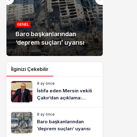
MANŞET
Mersin
GENEL
Baro başkanlarından
dolandır
‘deprem suçları’ uyarısı
tutukla
İlginizi Çekebilir
8 ay önce
İstifa eden Mersin vekili
Çakır’dan açıklama:
“Yörük çocuğu, suçlanan
adamların önüne gelip
8 ay önce
ifade vermez”
Baro başkanlarından
‘deprem suçları’ uyarısı