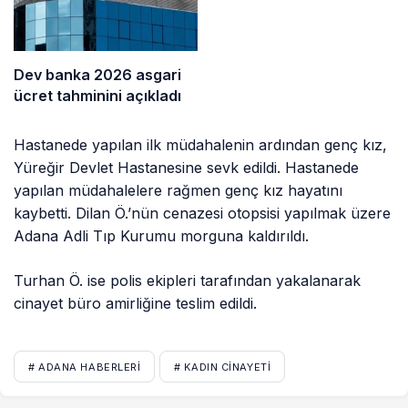
Dev banka 2026 asgari
ücret tahminini açıkladı
Hastanede yapılan ilk müdahalenin ardından genç kız,
Yüreğir Devlet Hastanesine sevk edildi. Hastanede
yapılan müdahalelere rağmen genç kız hayatını
kaybetti. Dilan Ö.’nün cenazesi otopsisi yapılmak üzere
Adana Adli Tıp Kurumu morguna kaldırıldı.
Turhan Ö. ise polis ekipleri tarafından yakalanarak
cinayet büro amirliğine teslim edildi.
# ADANA HABERLERI
# KADIN CINAYETI