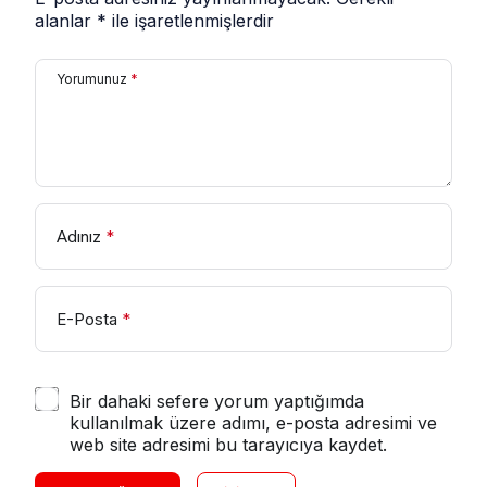
alanlar
*
ile işaretlenmişlerdir
Yorumunuz
*
Adınız
*
E-Posta
*
Bir dahaki sefere yorum yaptığımda
kullanılmak üzere adımı, e-posta adresimi ve
web site adresimi bu tarayıcıya kaydet.