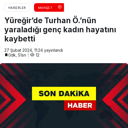
HABERLER
MANŞET
Yüreğir’de Turhan Ö.’nün
yaraladığı genç kadın hayatını
kaybetti
27 Şubat 2024, 11:24
yayınlandı
0dk, 51sn
12