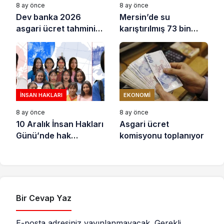
8 ay önce
8 ay önce
Dev banka 2026
Mersin’de su
asgari ücret tahminini
karıştırılmış 73 bin
açıkladı
litre sıvı yağ ele
geçirildi
İNSAN HAKLARI
EKONOMI
8 ay önce
8 ay önce
10 Aralık İnsan Hakları
Asgari ücret
Günü’nde hak
komisyonu toplanıyor
savunucuları için
destek çağrısı
Bir Cevap Yaz
E-posta adresiniz yayınlanmayacak.
Gerekli