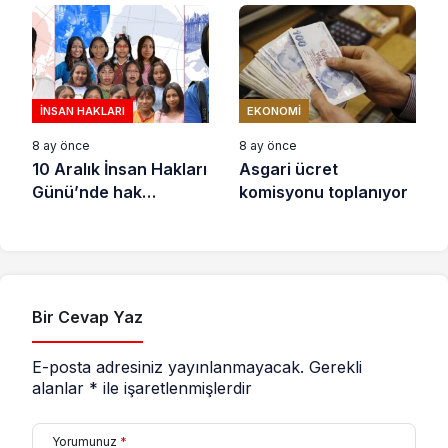
açıkladı
litre sıvı yağ ele
geçirildi
İNSAN HAKLARI
EKONOMI
8 ay önce
8 ay önce
10 Aralık İnsan Hakları
Asgari ücret
Günü’nde hak
komisyonu toplanıyor
savunucuları için
destek çağrısı
Bir Cevap Yaz
E-posta adresiniz yayınlanmayacak.
Gerekli
alanlar
*
ile işaretlenmişlerdir
Yorumunuz
*