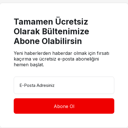
Tamamen Ücretsiz
Olarak Bültenimize
Abone Olabilirsin
Yeni haberlerden haberdar olmak için fırsatı
kaçırma ve ücretsiz e-posta aboneliğini
hemen başlat.
E-Posta Adresiniz