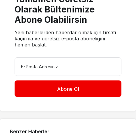
Olarak Bültenimize
Abone Olabilirsin
Yeni haberlerden haberdar olmak için fırsatı
kaçırma ve ücretsiz e-posta aboneliğini
hemen başlat.
E-Posta Adresiniz
Benzer Haberler