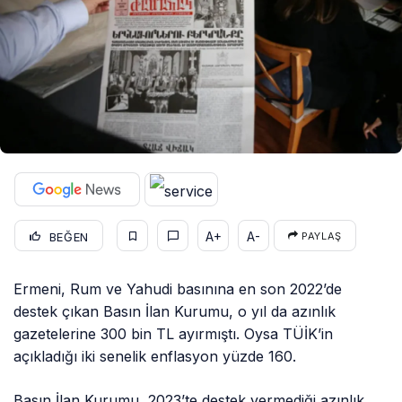
A+
A-
BEĞEN
PAYLAŞ
Ermeni, Rum ve Yahudi basınına en son 2022’de
destek çıkan Basın İlan Kurumu, o yıl da azınlık
gazetelerine 300 bin TL ayırmıştı. Oysa TÜİK’in
açıkladığı iki senelik enflasyon yüzde 160.
Basın İlan Kurumu, 2023’te destek vermediği azınlık