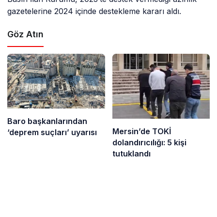
gazetelerine 2024 içinde destekleme kararı aldı.
Göz Atın
Baro başkanlarından
Mersin’de TOKİ
‘deprem suçları’ uyarısı
dolandırıcılığı: 5 kişi
tutuklandı