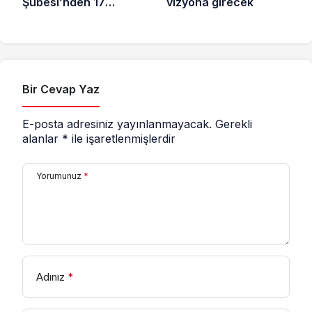
vizyona girecek
Şubesi’nden 17
Ağustos Depreminin
26. Yılı dolayısıyla
açıklama
Bir Cevap Yaz
E-posta adresiniz yayınlanmayacak.
Gerekli
alanlar
*
ile işaretlenmişlerdir
Yorumunuz
*
Adınız
*