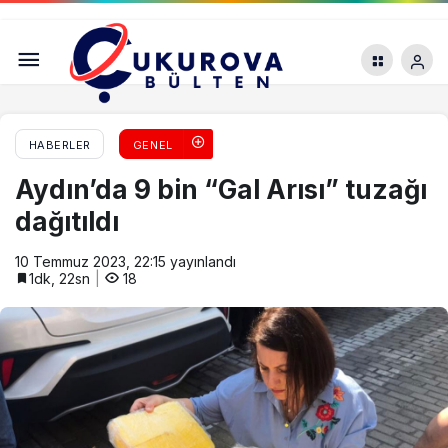
Kelebek etkisini vücudunuzda hissedin!
HABERLER
GENEL
Aydın’da 9 bin “Gal Arısı” tuzağı
dağıtıldı
10 Temmuz 2023, 22:15
yayınlandı
1dk, 22sn
18