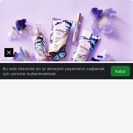
0
Bu web sitesinde en iyi deneyimi yaşamanızı sağlamak
Akış
Hesabım
Kabul
için çerezler kullanılmaktadır.
BEĞEN
PAYLAŞ