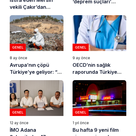
İstifa eden Mersin
‘deprem suçları’
vekili Çakır’dan
uyarısı
açıklama: “Yörük
çocuğu, suçlanan
adamların önüne gelip
ifade vermez”
GENEL
GENEL
8 ay önce
9 ay önce
Avrupa’nın çöpü
OECD’nin sağlık
Türkiye’ye geliyor: “10
raporunda Türkiye
yılda on milyonlarca
sonuncu oldu
atık ihracı”
GENEL
GENEL
1 yıl önce
12 ay önce
Bu hafta 9 yeni film
İMO Adana