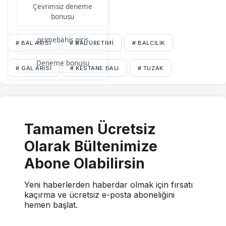
Çevrimsiz deneme
bonusu
primebahis giriş
# BAL ARISI
# BAL ÜRETIMI
# BALCILIK
Deneme bonusu
# GAL ARISI
# KESTANE BALI
# TUZAK
Tamamen Ücretsiz
Olarak Bültenimize
Abone Olabilirsin
Yeni haberlerden haberdar olmak için fırsatı
kaçırma ve ücretsiz e-posta aboneliğini
hemen başlat.