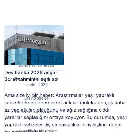
Sponsorlarımız
Bu içerik destekçileri
primebahis resmi giris
Bonus veren siteler
Dev banka 2026 asgari
Deneme bonusu veren
ücret tahminini açıkladı
siteler 2026
Ama size iyi bir haber: Araştırmalar yeşil yapraklı
Casino siteleri
sebzelerde bulunan nitrat adlı bir molekülün çok daha
az yan etkileri olduğunu ve ağız sağlığına ciddi
Deneme bonusu veren
yararlar sağladığını ortaya koyuyor. Bu durumda, yeşil
siteler
yapraklı sebzeler diş eti hastalıklarını iyileştirici doğal
Güvenilir bahis siteleri