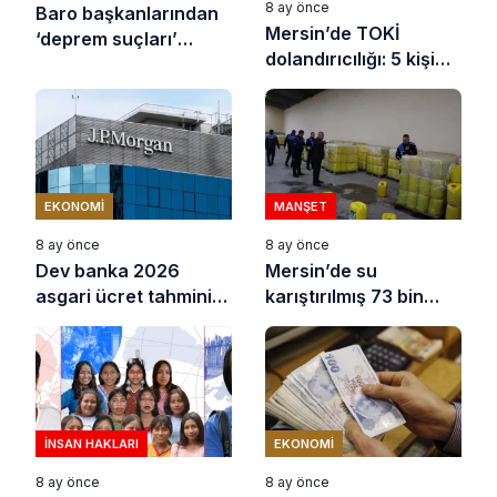
8 ay önce
Baro başkanlarından
Mersin’de TOKİ
‘deprem suçları’
dolandırıcılığı: 5 kişi
uyarısı
tutuklandı
EKONOMI
MANŞET
8 ay önce
8 ay önce
Dev banka 2026
Mersin’de su
asgari ücret tahminini
karıştırılmış 73 bin
açıkladı
litre sıvı yağ ele
geçirildi
İNSAN HAKLARI
EKONOMI
8 ay önce
8 ay önce