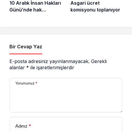
10 Aralık İnsan Hakları
Asgari ücret
Günü’nde hak
komisyonu toplanıyor
savunucuları için
destek çağrısı
Bir Cevap Yaz
E-posta adresiniz yayınlanmayacak.
Gerekli
alanlar
*
ile işaretlenmişlerdir
Yorumunuz
*
Adınız
*