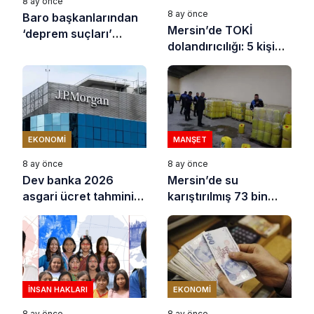
8 ay önce
8 ay önce
Baro başkanlarından
Mersin’de TOKİ
‘deprem suçları’
dolandırıcılığı: 5 kişi
uyarısı
tutuklandı
EKONOMI
MANŞET
8 ay önce
8 ay önce
Dev banka 2026
Mersin’de su
asgari ücret tahminini
karıştırılmış 73 bin
açıkladı
litre sıvı yağ ele
geçirildi
İNSAN HAKLARI
EKONOMI
8 ay önce
8 ay önce