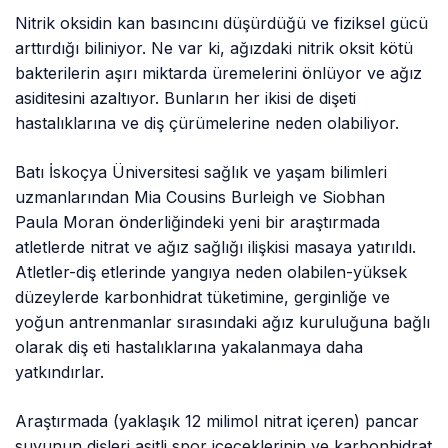
Nitrik oksidin kan basıncını düşürdüğü ve fiziksel gücü
arttırdığı biliniyor. Ne var ki, ağızdaki nitrik oksit kötü
bakterilerin aşırı miktarda üremelerini önlüyor ve ağız
asiditesini azaltıyor. Bunların her ikisi de dişeti
hastalıklarına ve diş çürümelerine neden olabiliyor.
Batı İskoçya Üniversitesi sağlık ve yaşam bilimleri
uzmanlarından Mia Cousins Burleigh ve Siobhan
Paula Moran önderliğindeki yeni bir araştırmada
atletlerde nitrat ve ağız sağlığı ilişkisi masaya yatırıldı.
Atletler-diş etlerinde yangıya neden olabilen-yüksek
düzeylerde karbonhidrat tüketimine, gerginliğe ve
yoğun antrenmanlar sırasındaki ağız kuruluğuna bağlı
olarak diş eti hastalıklarına yakalanmaya daha
yatkındırlar.
Araştırmada (yaklaşık 12 milimol nitrat içeren) pancar
suyunun dişleri asitli spor içeceklerinin ve karbonhidrat