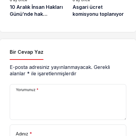
10 Aralık İnsan Hakları
Asgari ücret
Günü’nde hak
komisyonu toplanıyor
savunucuları için
destek çağrısı
Bir Cevap Yaz
E-posta adresiniz yayınlanmayacak.
Gerekli
alanlar
*
ile işaretlenmişlerdir
Yorumunuz
*
Adınız
*