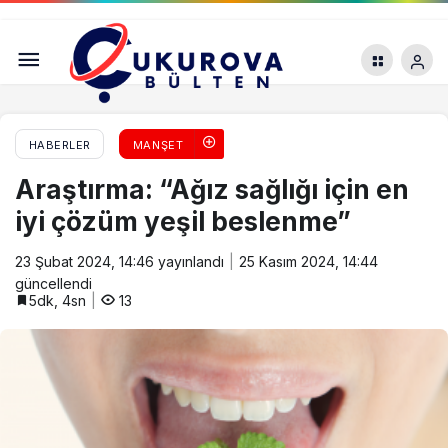
Hastalar üzerinden ‘menfaat’ iddiası: 2’si doktor
3 gözaltı
HABERLER
MANŞET
Araştırma: “Ağız sağlığı için en
iyi çözüm yeşil beslenme”
23 Şubat 2024, 14:46
yayınlandı
25 Kasım 2024, 14:44
güncellendi
5dk, 4sn
13