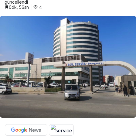
güncellendi
0dk, 56sn
4