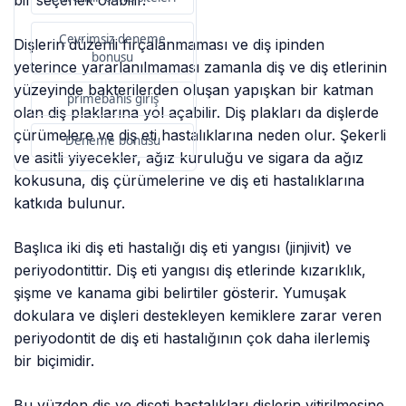
bir seçenek olabilir.
Çevrimsiz deneme
Dişlerin düzenli fırçalanmaması ve diş ipinden
bonusu
yeterince yararlanılmaması zamanla diş ve diş etlerinin
yüzeyinde bakterilerden oluşan yapışkan bir katman
primebahis giriş
olan diş plaklarına yol açabilir. Diş plakları da dişlerde
çürümelere ve diş eti hastalıklarına neden olur. Şekerli
Deneme bonusu
ve asitli yiyecekler, ağız kuruluğu ve sigara da ağız
kokusuna, diş çürümelerine ve diş eti hastalıklarına
katkıda bulunur.
Başlıca iki diş eti hastalığı diş eti yangısı (jinjivit) ve
periyodontittir. Diş eti yangısı diş etlerinde kızarıklık,
şişme ve kanama gibi belirtiler gösterir. Yumuşak
dokulara ve dişleri destekleyen kemiklere zarar veren
periyodontit de diş eti hastalığının çok daha ilerlemiş
bir biçimidir.
Bu yüzden diş ve dişeti hastalıkları dişlerin yitirilmesine