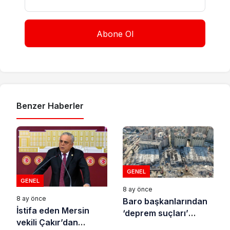
Benzer Haberler
GENEL
GENEL
8 ay önce
8 ay önce
Baro başkanlarından
İstifa eden Mersin
‘deprem suçları’
vekili Çakır’dan
uyarısı