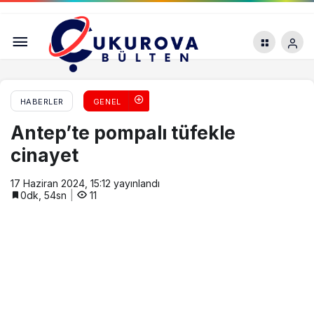
Mersin için uyarı: Su kıtlığı yaşanabilir
HABERLER
GENEL
Antep’te pompalı tüfekle
cinayet
17 Haziran 2024, 15:12
yayınlandı
0dk, 54sn
11