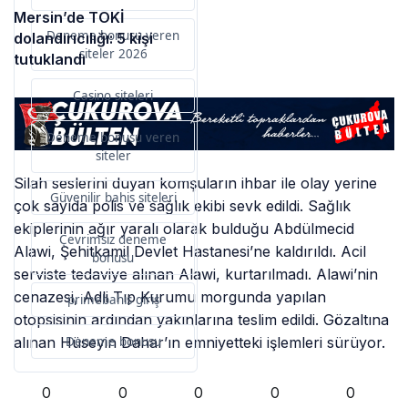
Mersin’de TOKİ
Deneme bonusu veren
dolandırıcılığı: 5 kişi
siteler 2026
tutuklandı
Casino siteleri
Deneme bonusu veren
siteler
Silah seslerini duyan komşuların ihbar ile olay yerine
Güvenilir bahis siteleri
çok sayıda polis ve sağlık ekibi sevk edildi. Sağlık
ekiplerinin ağır yaralı olarak bulduğu Abdülmecid
Çevrimsiz deneme
Alawi, Şehitkamil Devlet Hastanesi’ne kaldırıldı. Acil
bonusu
serviste tedaviye alınan Alawi, kurtarılmadı. Alawi’nin
cenazesi, Adli Tıp Kurumu morgunda yapılan
primebahis giriş
otopsisinin ardından yakınlarına teslim edildi. Gözaltına
Deneme bonusu
alınan Hüseyin Dahar’ın emniyetteki işlemleri sürüyor.
0
0
0
0
0