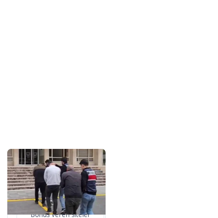
Sponsorlarımız
Bu içerik destekçileri
primebahis resmi giris
Bonus veren siteler