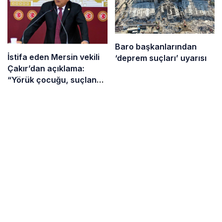
Baro başkanlarından
İstifa eden Mersin vekili
‘deprem suçları’ uyarısı
Çakır’dan açıklama:
“Yörük çocuğu, suçlanan
adamların önüne gelip
ifade vermez”