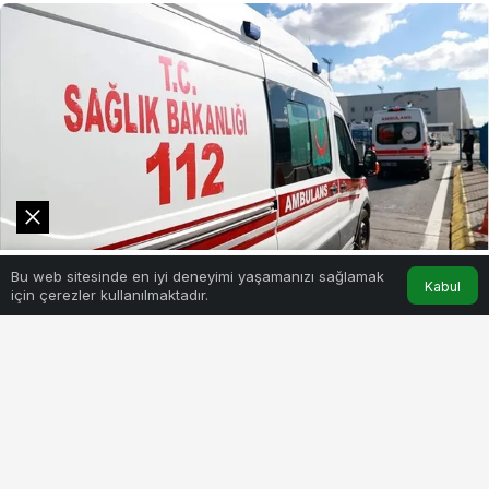
0
Bu web sitesinde en iyi deneyimi yaşamanızı sağlamak
Akış
Hesabım
Kabul
için çerezler kullanılmaktadır.
BEĞEN
PAYLAŞ
Adana’da otoyolda 2 tır ve 5 otomobilin
karıştığı zincirleme trafik kazasında 2’si ağır 6