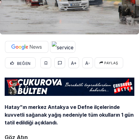
A+
A-
BEĞEN
PAYLAŞ
Hatay”ın merkez Antakya ve Defne ilçelerinde
kuvvetli sağanak yağış nedeniyle tüm okulların 1 gün
tatil edildiği açıklandı.
Göz Atın