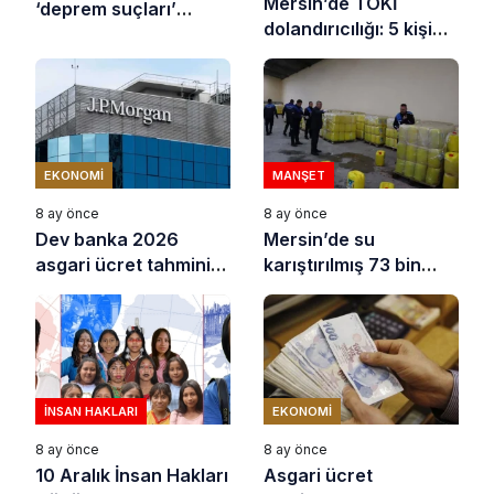
Mersin’de TOKİ
‘deprem suçları’
dolandırıcılığı: 5 kişi
uyarısı
tutuklandı
EKONOMI
MANŞET
8 ay önce
8 ay önce
Dev banka 2026
Mersin’de su
asgari ücret tahminini
karıştırılmış 73 bin
açıkladı
litre sıvı yağ ele
geçirildi
İNSAN HAKLARI
EKONOMI
8 ay önce
8 ay önce
10 Aralık İnsan Hakları
Asgari ücret