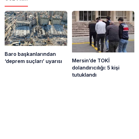
Baro başkanlarından
Mersin’de TOKİ
‘deprem suçları’ uyarısı
dolandırıcılığı: 5 kişi
tutuklandı