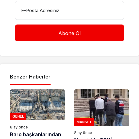
E-Posta Adresiniz
Benzer Haberler
GENEL
MANŞET
8 ay önce
8 ay önce
Baro başkanlarından