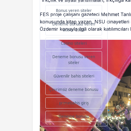
Bonus veren siteler
FES proje çalışanı gazeteci Mehmet Tanlı
konusunda kitap yazan, NSU cinayetleri 
Deneme bonusu veren
Özdemir konuyla ilgili olarak katılımcıları b
siteler 2026
Casino siteleri
Deneme bonusu veren
siteler
Güvenilir bahis siteleri
Çevrimsiz deneme bonusu
primebahis giriş
Deneme bonusu