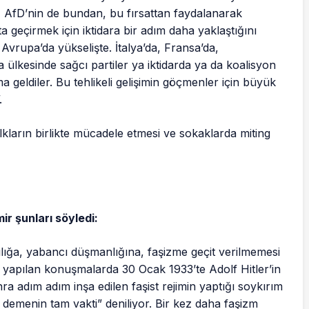
AfD’nin de bundan, bu fırsattan faydalanarak
ta geçirmek için iktidara bir adım daha yaklaştığını
ğ Avrupa’da yükselişte. İtalya’da, Fransa’da,
ülkesinde sağcı partiler ya iktidarda ya da koalisyon
 geldiler. Bu tehlikeli gelişimin göçmenler için büyük
.
lkların birlikte mücadele etmesi ve sokaklarda miting
r şunları söyledi:
ılığa, yabancı düşmanlığına, faşizme geçit verilmemesi
 yapılan konuşmalarda 30 Ocak 1933’te Adolf Hitler’in
 adım adım inşa edilen faşist rejimin yaptığı soykırım
la demenin tam vakti” deniliyor. Bir kez daha faşizm