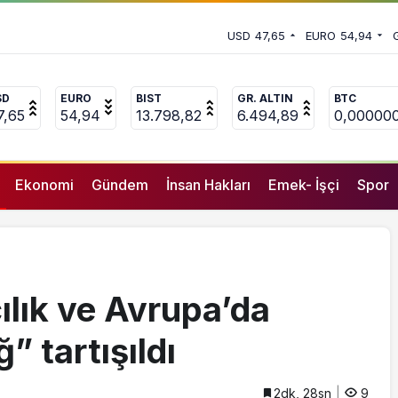
şırı sağ” tartışıldı
ndırıcılığı: 5 kişi tutuklandı
USD
47,65
EURO
54,94
SD
EURO
BIST
GR. ALTIN
BTC
7,65
54,94
13.798,82
6.494,89
0,00000
Ekonomi
Gündem
İnsan Hakları
Emek- İşçi
Spor
ılık ve Avrupa’da
” tartışıldı
2dk, 28sn
9