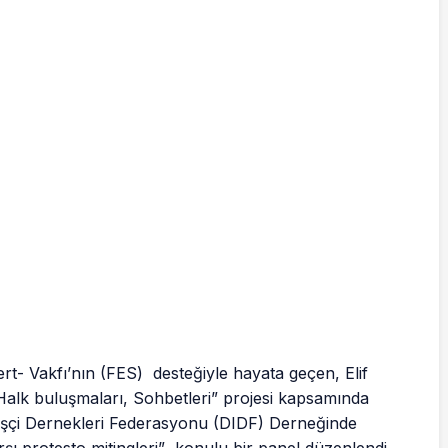
rt- Vakfı’nın (FES) desteğiyle hayata geçen, Elif
Halk buluşmaları, Sohbetleri” projesi kapsamında
İşçi Dernekleri Federasyonu (DIDF) Derneğinde
karşı protesto mitingleri” konulu bir panel düzenlendi.