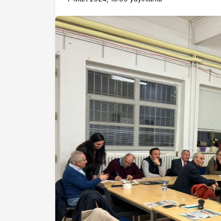
İstifa eden Mersi
Çakır’dan açıkla
“Yörük çocuğu, 
adamların önüne
ifade vermez”