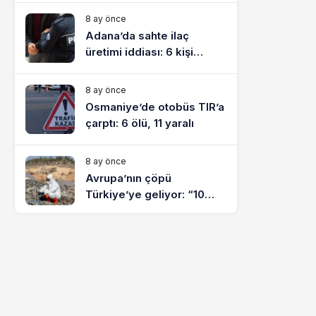
8 ay önce
Adana’da sahte ilaç
üretimi iddiası: 6 kişi
tutuklandı
8 ay önce
Osmaniye’de otobüs TIR’a
çarptı: 6 ölü, 11 yaralı
8 ay önce
Avrupa’nın çöpü
Türkiye’ye geliyor: “10
yılda on milyonlarca atık
ihracı”