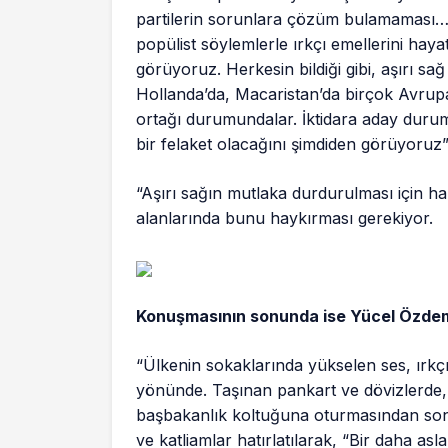
partilerin sorunlara çözüm bulamaması… 
popülist söylemlerle ırkçı emellerini haya
görüyoruz. Herkesin bildiği gibi, aşırı sa
Hollanda’da, Macaristan’da birçok Avrupa 
ortağı durumundalar. İktidara aday duruma
bir felaket olacağını şimdiden görüyoruz”
“Aşırı sağın mutlaka durdurulması için ha
alanlarında bunu haykırması gerekiyor.
Konuşmasının sonunda ise Yücel Özdemi
“Ülkenin sokaklarında yükselen ses, ırkç
yönünde. Taşınan pankart ve dövizlerde,
başbakanlık koltuğuna oturmasından sonra
ve katliamlar hatırlatılarak, “Bir daha as