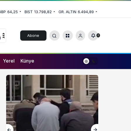
GBP
64,25
BIST
13.798,82
GR. ALTIN
6.494,89
Abone
0
0
Ol
Yerel
Künye