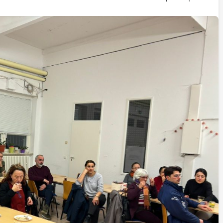
n vekili
ma:
suçlanan
GENEL
 gelip
Baro başkanlarından
‘deprem suçları’ uyarısı