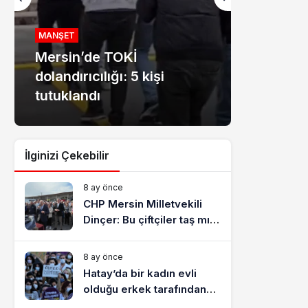
MANŞET
Mersin’de TOKİ
EKONOMI
dolandırıcılığı: 5 kişi
Dev ba
tutuklandı
ücret t
İlginizi Çekebilir
8 ay önce
CHP Mersin Milletvekili
Dinçer: Bu çiftçiler taş mı
yiyecek?
8 ay önce
Hatay’da bir kadın evli
olduğu erkek tarafından
katledildi