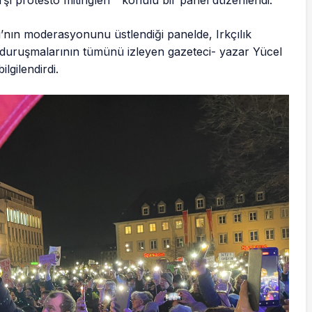
’nın moderasyonunu üstlendiği panelde, Irkçılık
duruşmalarının tümünü izleyen gazeteci- yazar Yücel
ilgilendirdi.