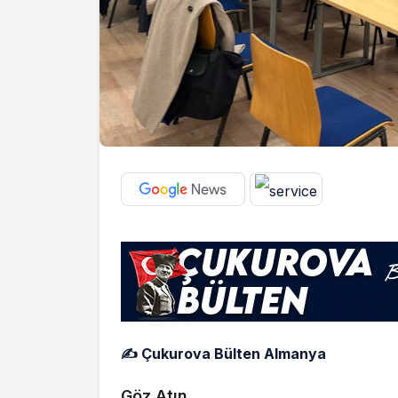
✍ Çukurova Bülten Almanya
Göz Atın