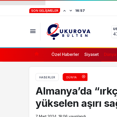
Almanya’da “ırkçılık ve Avrupa’da yükselen a
Mersin’de TOKİ dola
16:53
SON GELIŞMELER
U
4
Özel Haberler
Siyaset
Dünya
HABERLER
DÜNYA
Almanya’da “ırkç
yükselen aşırı sağ
GENEL
7 Mart 2024, 18:06
yayınlandı