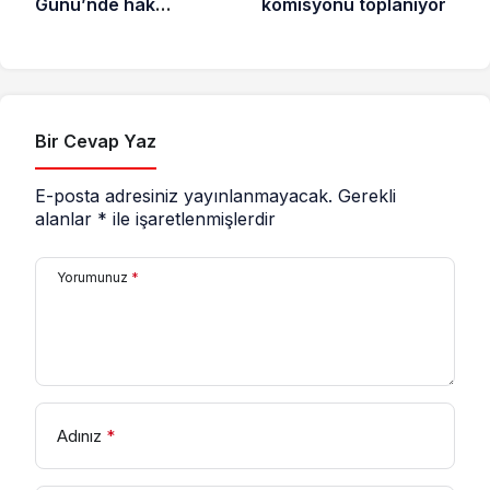
Günü’nde hak
komisyonu toplanıyor
savunucuları için
destek çağrısı
Bir Cevap Yaz
E-posta adresiniz yayınlanmayacak.
Gerekli
alanlar
*
ile işaretlenmişlerdir
Yorumunuz
*
Adınız
*