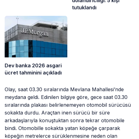
dolandırıcılığı: 5 kişi
tutuklandı
Dev banka 2026 asgari
ücret tahminini açıkladı
Olay, saat 03.30 sıralarında Mevlana Mahallesi’nde
meydana geldi. Edinilen bilgiye göre, gece saat 03.30
sıralarında plakası belirlenemeyen otomobil sürücüsü
sokakta durdu. Araçtan inen sürücü bir süre
arkadaşlarıyla konuştuktan sonra tekrar otomobile
bindi. Otomobille sokakta yatan köpeğe çarparak
köpeğin metrelerce sürüklenmesine neden olan