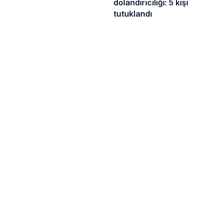
dolandırıcılığı: 5 kişi
tutuklandı