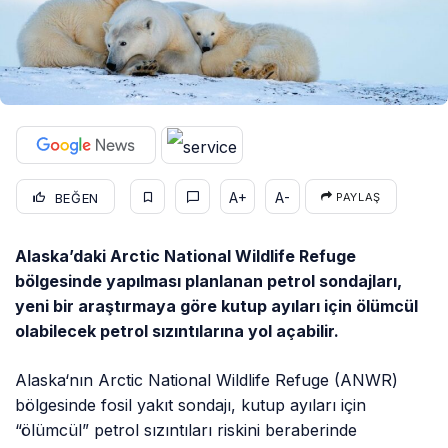
A+
A-
BEĞEN
PAYLAŞ
Alaska’daki Arctic National Wildlife Refuge
bölgesinde yapılması planlanan petrol sondajları,
yeni bir araştırmaya göre kutup ayıları için ölümcül
olabilecek petrol sızıntılarına yol açabilir.
Alaska‘nın Arctic National Wildlife Refuge (ANWR)
bölgesinde fosil yakıt sondajı, kutup ayıları için
“ölümcül” petrol sızıntıları riskini beraberinde