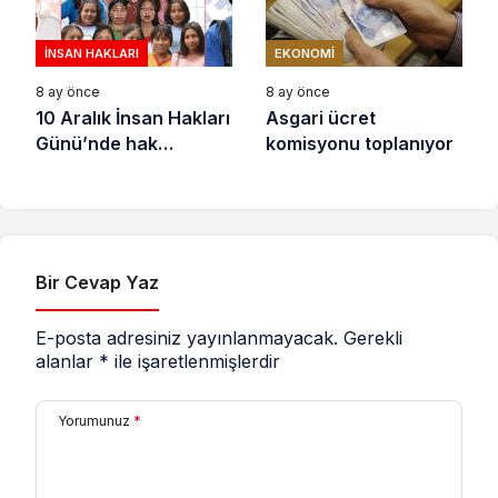
İNSAN HAKLARI
EKONOMI
8 ay önce
8 ay önce
10 Aralık İnsan Hakları
Asgari ücret
Günü’nde hak
komisyonu toplanıyor
savunucuları için
destek çağrısı
Bir Cevap Yaz
E-posta adresiniz yayınlanmayacak.
Gerekli
alanlar
*
ile işaretlenmişlerdir
Yorumunuz
*