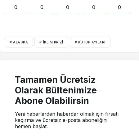
0
0
0
0
0
# ALASKA
# IKLIM KRIZI
# KUTUP AYILARI
Tamamen Ücretsiz
Olarak Bültenimize
Abone Olabilirsin
Yeni haberlerden haberdar olmak için fırsatı
kaçırma ve ücretsiz e-posta aboneliğini
hemen başlat.