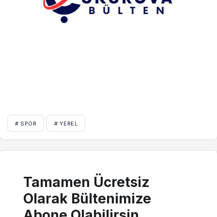
# SPOR
# YEREL
Tamamen Ücretsiz
Olarak Bültenimize
Abone Olabilirsin