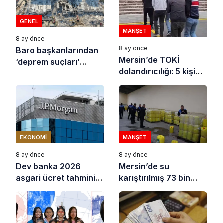
GENEL
MANŞET
8 ay önce
8 ay önce
Baro başkanlarından
Mersin’de TOKİ
‘deprem suçları’
dolandırıcılığı: 5 kişi
uyarısı
tutuklandı
EKONOMI
MANŞET
8 ay önce
8 ay önce
Dev banka 2026
Mersin’de su
asgari ücret tahminini
karıştırılmış 73 bin
açıkladı
litre sıvı yağ ele
geçirildi