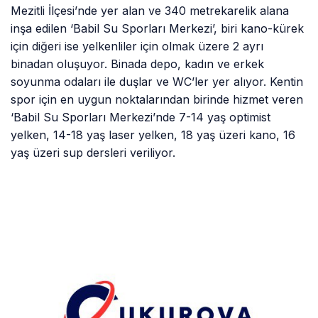
Mezitli İlçesi’nde yer alan ve 340 metrekarelik alana
inşa edilen ‘Babil Su Sporları Merkezi’, biri kano-kürek
için diğeri ise yelkenliler için olmak üzere 2 ayrı
binadan oluşuyor. Binada depo, kadın ve erkek
soyunma odaları ile duşlar ve WC’ler yer alıyor. Kentin
spor için en uygun noktalarından birinde hizmet veren
‘Babil Su Sporları Merkezi’nde 7-14 yaş optimist
yelken, 14-18 yaş laser yelken, 18 yaş üzeri kano, 16
yaş üzeri sup dersleri veriliyor.