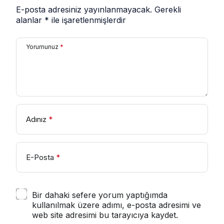
E-posta adresiniz yayınlanmayacak.
Gerekli
alanlar
*
ile işaretlenmişlerdir
Yorumunuz
*
Adınız
*
E-Posta
*
Bir dahaki sefere yorum yaptığımda
kullanılmak üzere adımı, e-posta adresimi ve
web site adresimi bu tarayıcıya kaydet.