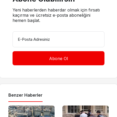
Yeni haberlerden haberdar olmak için fırsatı
kaçırma ve ücretsiz e-posta aboneliğini
hemen başlat.
E-Posta Adresiniz
Benzer Haberler