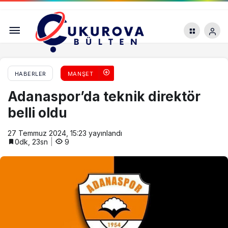
Mersin’de spor denizle buluştu: “Babil Su
Sporları Merkezi”
HABERLER
MANŞET
Adanaspor’da teknik direktör
belli oldu
27 Temmuz 2024, 15:23
yayınlandı
0dk, 23sn
9