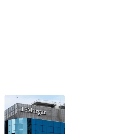
Sponsorlarımız
Bu içerik destekçileri
primebahis resmi giris