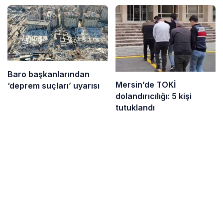
Baro başkanlarından
Mersin’de TOKİ
‘deprem suçları’ uyarısı
dolandırıcılığı: 5 kişi
tutuklandı