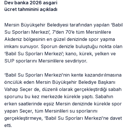
Dev banka 2026 asgari
ücret tahminini açıkladı
Mersin Büyükşehir Belediyesi tarafından yapılan ‘Babil
Su Sporları Merkezi’, 7’den 70’e tüm Mersinlilere
Akdeniz bölgesinin en güzel denizinde spor yapma
imkanı sunuyor. Sporun denizle buluştuğu nokta olan
‘Babil Su Sporları Merkezi’; kano, kürek, yelken ve
SUP sporlarını Mersinlilere sevdiriyor.
‘Babil Su Sporları Merkezi’nin kente kazandırılmasına
öncülük eden Mersin Büyükşehir Belediye Başkanı
Vahap Seçer de, düzenli olarak gerçekleştirdiği sabah
sporunu bu kez merkezde kürekle yaptı. Sabahın
erken saatlerinde eşsiz Mersin denizinde kürekle spor
yapan Seçer, tüm Mersinlileri su sporlarını
gerçekleştirmeye, ‘Babil Su Sporları Merkezi’ne davet
etti.