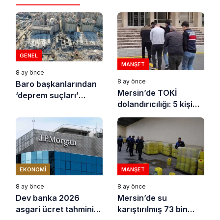
GENEL
MANŞET
8 ay önce
8 ay önce
Baro başkanlarından
Mersin’de TOKİ
‘deprem suçları’
dolandırıcılığı: 5 kişi
uyarısı
tutuklandı
EKONOMI
MANŞET
8 ay önce
8 ay önce
Dev banka 2026
Mersin’de su
asgari ücret tahminini
karıştırılmış 73 bin