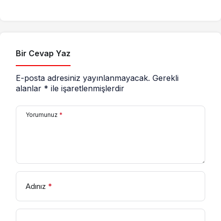
litre sıvı yağ ele
savunucuları için
geçirildi
destek çağrısı
Bir Cevap Yaz
E-posta adresiniz yayınlanmayacak.
Gerekli
alanlar
*
ile işaretlenmişlerdir
Yorumunuz
*
Adınız
*