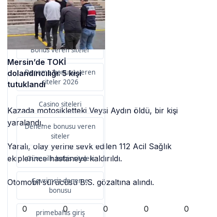
Bu içerik destekçileri
primebahis resmi giris
Bonus veren siteler
Mersin’de TOKİ
Deneme bonusu veren
dolandırıcılığı: 5 kişi
siteler 2026
tutuklandı
Casino siteleri
Kazada motosikletteki Veysi Aydın öldü, bir kişi
yaralandı.
Deneme bonusu veren
siteler
Yaralı, olay yerine sevk edilen 112 Acil Sağlık
ekiplerince hastaneye kaldırıldı.
Güvenilir bahis siteleri
Çevrimsiz deneme
Otomobil sürücüsü B.S. gözaltına alındı.
bonusu
0
0
0
0
0
primebahis giriş