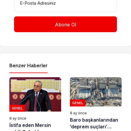
E-Posta Adresiniz
Benzer Haberler
GENEL
GENEL
8 ay önce
8 ay önce
Baro başkanlarından
İstifa eden Mersin
‘deprem suçları’