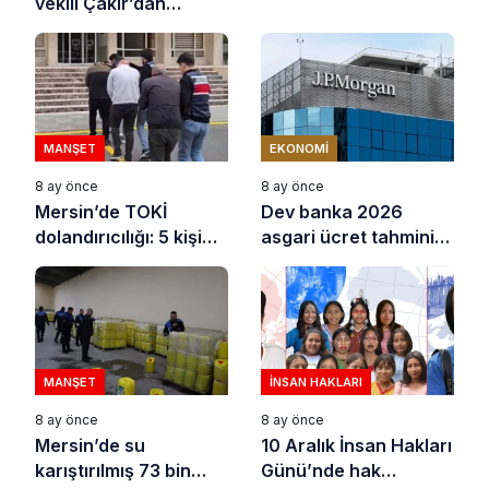
vekili Çakır’dan
uyarısı
açıklama: “Yörük
çocuğu, suçlanan
adamların önüne gelip
ifade vermez”
MANŞET
EKONOMI
8 ay önce
8 ay önce
Mersin’de TOKİ
Dev banka 2026
dolandırıcılığı: 5 kişi
asgari ücret tahminini
tutuklandı
açıkladı
MANŞET
İNSAN HAKLARI
8 ay önce
8 ay önce
Mersin’de su
10 Aralık İnsan Hakları
karıştırılmış 73 bin
Günü’nde hak