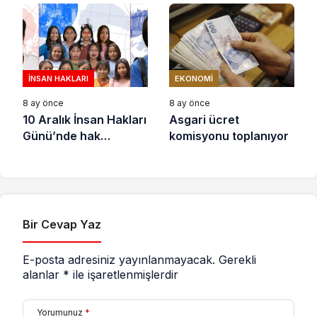
açıkladı
litre sıvı yağ ele
geçirildi
İNSAN HAKLARI
EKONOMI
8 ay önce
8 ay önce
10 Aralık İnsan Hakları
Asgari ücret
Günü’nde hak
komisyonu toplanıyor
savunucuları için
destek çağrısı
Bir Cevap Yaz
E-posta adresiniz yayınlanmayacak.
Gerekli
alanlar
*
ile işaretlenmişlerdir
Yorumunuz
*