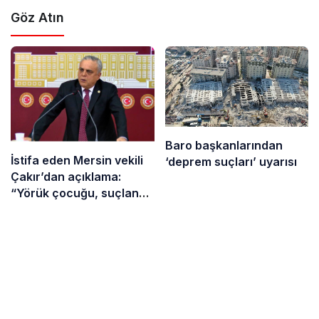
Göz Atın
Baro başkanlarından
İstifa eden Mersin vekili
‘deprem suçları’ uyarısı
Çakır’dan açıklama:
“Yörük çocuğu, suçlanan
adamların önüne gelip
ifade vermez”