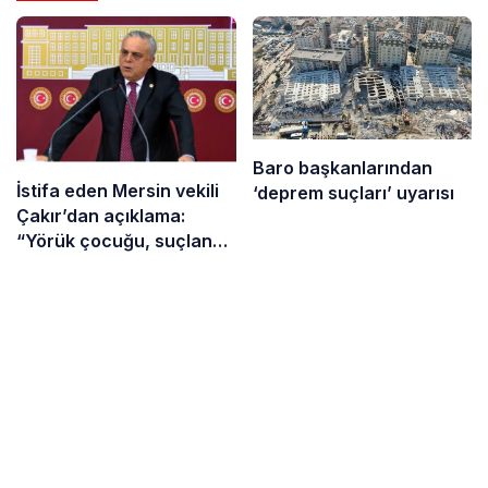
Baro başkanlarından
İstifa eden Mersin vekili
‘deprem suçları’ uyarısı
Çakır’dan açıklama:
“Yörük çocuğu, suçlanan
adamların önüne gelip
ifade vermez”