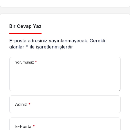
geçirildi
destek çağrısı
Bir Cevap Yaz
E-posta adresiniz yayınlanmayacak.
Gerekli
alanlar
*
ile işaretlenmişlerdir
Yorumunuz
*
Adınız
*
E-Posta
*