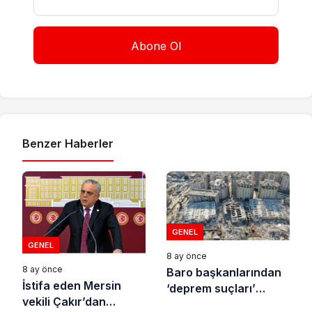
Benzer Haberler
GENEL
GENEL
8 ay önce
8 ay önce
Baro başkanlarından
İstifa eden Mersin
‘deprem suçları’
vekili Çakır’dan
uyarısı