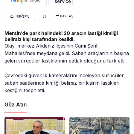
BEĞEN
PAYLAŞ
Mersin’de park halindeki 20 aracın lastiği kimliği
belirsiz kişi tarafından kesildi.
Olay, merkez Akdeniz ilçesinin Cami Şerif
Mahallesi’nde meydana geldi. Sabah araçlarının başına
gelen sürücüler lastiklerinin patlak olduğunu fark etti.
Çevredeki güvenlik kameralarını inceleyen sürücüler,
sabah saatlerinde kimliği belirsiz bir kişinin lastikleri
kestiğini tespit etti.
Göz Atın