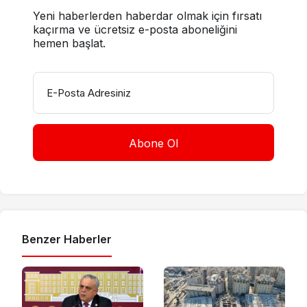
Yeni haberlerden haberdar olmak için fırsatı
kaçırma ve ücretsiz e-posta aboneliğini
hemen başlat.
E-Posta Adresiniz
Benzer Haberler