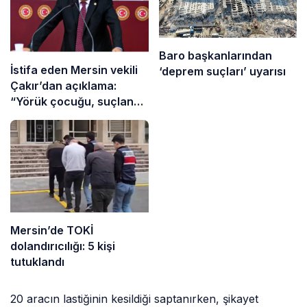
Baro başkanlarından
İstifa eden Mersin vekili
‘deprem suçları’ uyarısı
Çakır’dan açıklama:
“Yörük çocuğu, suçlanan
adamların önüne gelip
ifade vermez”
Mersin’de TOKİ
dolandırıcılığı: 5 kişi
tutuklandı
20 aracın lastiğinin kesildiği saptanırken, şikayet