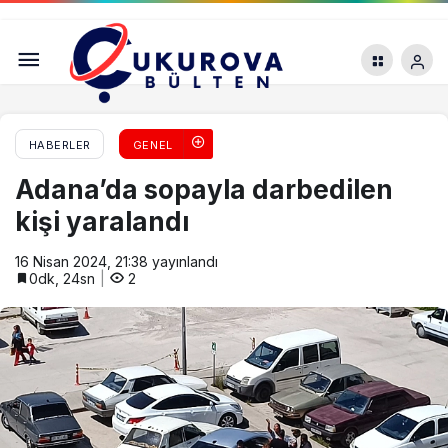
Mersin’de park halindeki 20 aracın lastikleri
kesildi
HABERLER
GENEL
Adana’da sopayla darbedilen
kişi yaralandı
16 Nisan 2024, 21:38
yayınlandı
0dk, 24sn
2