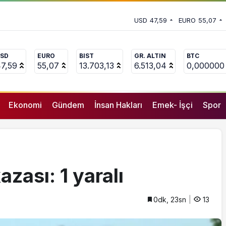
ı
 vekili Çakır’dan açıklama: “Yörük
USD
47,59
EURO
55,07
 adamların önüne gelip ifade
SD
EURO
BIST
GR. ALTIN
BTC
7,59
55,07
13.703,13
6.513,04
0,000000
Ekonomi
Gündem
İnsan Hakları
Emek- İşçi
Spor
zası: 1 yaralı
0dk, 23sn
13
GENEL