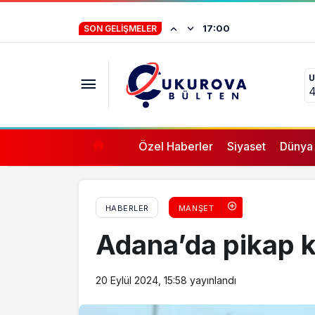
Niğde- Bor, tarihi değerlerine sahip çıkmad
İstifa eden Mersin
17:00
SON GELIŞMELER
çocuğu, suçlanan
vermez”
U
4
Özel Haberler
Siyaset
Dünya
HABERLER
MANŞET
Adana’da pikap ka
20 Eylül 2024, 15:58
yayınlandı