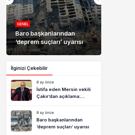
MANŞET
Mersin
GENEL
Baro başkanlarından
dolandır
‘deprem suçları’ uyarısı
tutukla
İlginizi Çekebilir
8 ay önce
İstifa eden Mersin vekili
Çakır’dan açıklama:
“Yörük çocuğu, suçlanan
adamların önüne gelip
8 ay önce
ifade vermez”
Baro başkanlarından
‘deprem suçları’ uyarısı