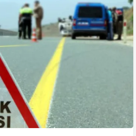
İstifa eden Mersin vekili
Çakır’dan açıklama:
“Yörük çocuğu, suçlanan
adamların önüne gelip
ifade vermez”