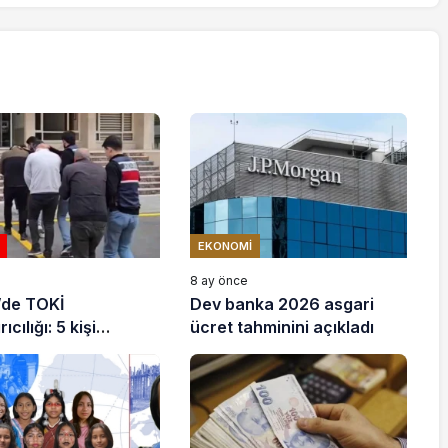
EKONOMI
e
8 ay önce
’de TOKİ
Dev banka 2026 asgari
ıcılığı: 5 kişi
ücret tahminini açıkladı
ndı