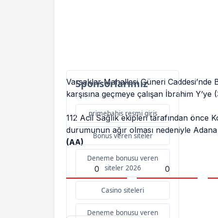
Varsaklar Mahallesi Güneri Caddesi’nde B
Sponsorlarımız
karşısına geçmeye çalışan İbrahim Y’ye (
Bu içerik destekçileri
primebahis resmi giris
112 Acil Sağlık ekipleri tarafından önce 
durumunun ağır olması nedeniyle Adana Ş
Bonus veren siteler
(AA)
Deneme bonusu veren
siteler 2026
0
0
Casino siteleri
Deneme bonusu veren