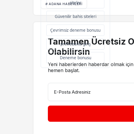
siteler
# ADANA HABERLERI
Güvenilir bahis siteleri
Çevrimsiz deneme bonusu
Tamamen Ücretsiz O
primebahis giriş
Olabilirsin
Deneme bonusu
Yeni haberlerden haberdar olmak için 
hemen başlat.
E-Posta Adresiniz