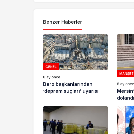
Benzer Haberler
GENEL
MANŞET
8 ay önce
Baro başkanlarından
8 ay önc
Mersin
‘deprem suçları’ uyarısı
dolandır
tutukla