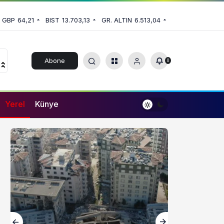
GBP
64,21
BIST
13.703,13
GR. ALTIN
6.513,04
Abone
0
Ol
Yerel
Künye