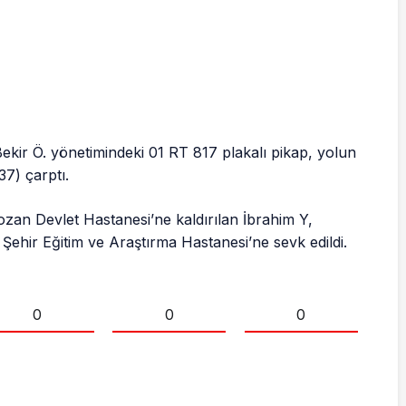
ekir Ö. yönetimindeki 01 RT 817 plakalı pikap, yolun
37) çarptı.
Kozan Devlet Hastanesi’ne kaldırılan İbrahim Y,
ehir Eğitim ve Araştırma Hastanesi’ne sevk edildi.
0
0
0