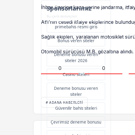
İhbar üzerine kaza yerine jandarma, itfaiye
Sponsorlarımız
Bu içerik destekçileri
Atlı’nın cesedi itfaiye ekiplerince bulundu
primebahis resmi giris
Sağlık ekipleri, yaralanan motosiklet sü
Bonus veren siteler
Otomobil sürücüsü M.B. gözaltına alındı.
Deneme bonusu veren
siteler 2026
0
0
Casino siteleri
Deneme bonusu veren
siteler
# ADANA HABERLERI
Güvenilir bahis siteleri
Çevrimsiz deneme bonusu