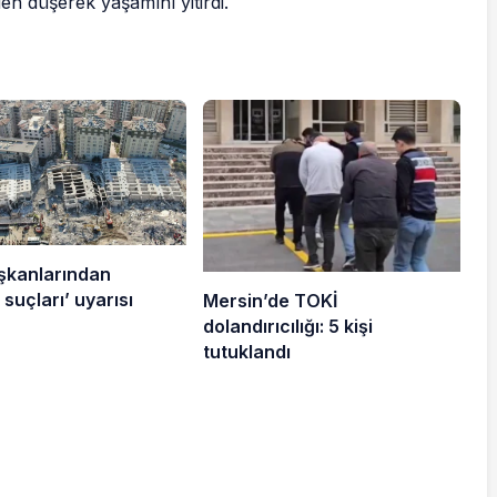
en düşerek yaşamını yitirdi.
şkanlarından
suçları’ uyarısı
Mersin’de TOKİ
dolandırıcılığı: 5 kişi
tutuklandı