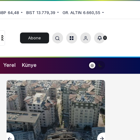
GBP
64,48
BIST
13.779,39
GR. ALTIN
6.660,55
Abone
0
Ol
Yerel
Künye