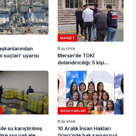
MANŞET
e
aşkanlarından
8 ay önce
Mersin’de TOKİ
 suçları’ uyarısı
dolandırıcılığı: 5 kişi
tutuklandı
İNSAN HAKLARI
e
8 ay önce
de su karıştırılmış
10 Aralık İnsan Hakları
itre sıvı yağ ele
Günü’nde hak savunucuları