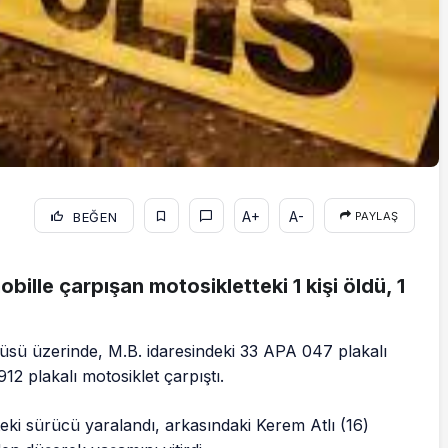
A+
A-
BEĞEN
PAYLAŞ
ille çarpışan motosikletteki 1 kişi öldü, 1
sü üzerinde, M.B. idaresindeki 33 APA 047 plakalı
12 plakalı motosiklet çarpıştı.
teki sürücü yaralandı, arkasındaki Kerem Atlı (16)