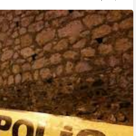
İstifa eden Mersin vekili
Çakır’dan açıklama:
“Yörük çocuğu, suçlanan
adamların önüne gelip
ifade vermez”