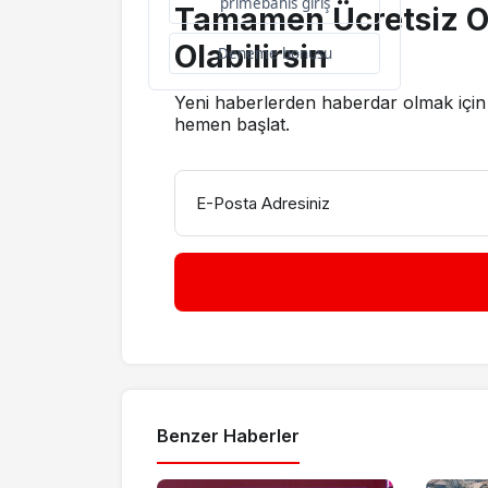
primebahis giriş
Tamamen Ücretsiz O
Olabilirsin
Deneme bonusu
Yeni haberlerden haberdar olmak için 
hemen başlat.
E-Posta Adresiniz
Benzer Haberler