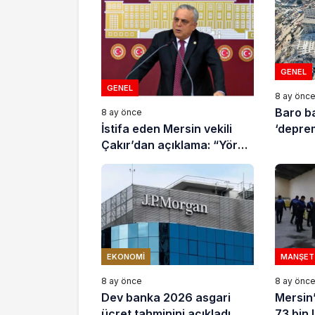
GENEL
GENEL
8 ay önc
Baro b
8 ay önce
İstifa eden Mersin vekili
‘deprem
Çakır’dan açıklama: “Yörük
çocuğu, suçlanan
adamların önüne gelip
ifade vermez”
EKONOMI
MANŞET
8 ay önce
8 ay önc
Dev banka 2026 asgari
Mersin’
ücret tahminini açıkladı
73 bin l