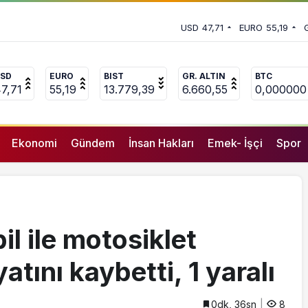
onut ihalelerini sordu
an ‘deprem suçları’ uyarısı
USD
47,71
EURO
55,19
SD
EURO
BIST
GR. ALTIN
BTC
7,71
55,19
13.779,39
6.660,55
0,000000
Ekonomi
Gündem
İnsan Hakları
Emek- İşçi
Spor
l ile motosiklet
yatını kaybetti, 1 yaralı
0dk, 36sn
8
GENEL