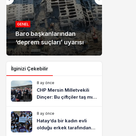
MANŞET
Mersin
GENEL
Baro başkanlarından
dolandır
‘deprem suçları’ uyarısı
tutukla
İlginizi Çekebilir
8 ay önce
CHP Mersin Milletvekili
Dinçer: Bu çiftçiler taş mı
yiyecek?
8 ay önce
Hatay’da bir kadın evli
olduğu erkek tarafından
katledildi