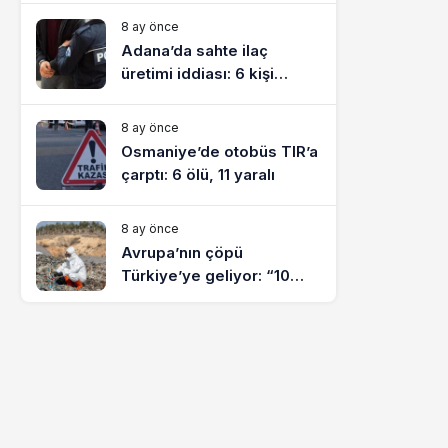
8 ay önce
Adana’da sahte ilaç
üretimi iddiası: 6 kişi
tutuklandı
8 ay önce
Osmaniye’de otobüs TIR’a
çarptı: 6 ölü, 11 yaralı
8 ay önce
Avrupa’nın çöpü
Türkiye’ye geliyor: “10
yılda on milyonlarca atık
ihracı”