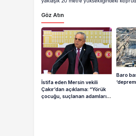
yaklaşık 20 metre yüksekliğindeki köprüd
Göz Atın
Baro ba
‘deprem 
İstifa eden Mersin vekili
Çakır’dan açıklama: “Yörük
çocuğu, suçlanan adamların
önüne gelip ifade vermez”