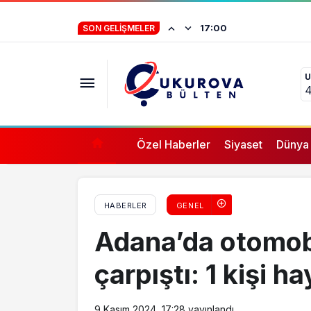
CHP’li Kara, Meclis’te Hatay’daki deprem k
Baro başkanlarınd
16:57
SON GELIŞMELER
U
4
Özel Haberler
Siyaset
Dünya
HABERLER
GENEL
Adana’da otomobi
çarpıştı: 1 kişi ha
9 Kasım 2024, 17:28
yayınlandı