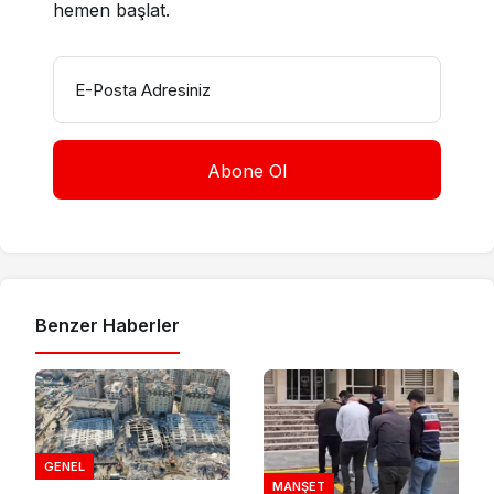
hemen başlat.
E-Posta Adresiniz
Benzer Haberler
GENEL
MANŞET