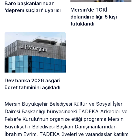
Baro başkanlarından
Mersin’de TOKİ
‘deprem suçları’ uyarısı
dolandırıcılığı: 5 kişi
tutuklandı
Dev banka 2026 asgari
ücret tahminini açıkladı
Mersin Büyükşehir Belediyesi Kültür ve Sosyal İşler
Dairesi Başkanlığı bünyesindeki TADEKA Arkeoloji ve
Felsefe Kurulu’nun organize ettiği programa Mersin
Büyükşehir Belediyesi Başkan Danışmanlarından
İbrahim Evrim, TADEKA üyeleri ve vatandaşlar katılım