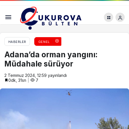
Mersin’de ‘Uzuncaburç Ayağa Kalkıyor: Projeler
ve Uygulamalar’ etkinliği
HABERLER
GENEL
Adana’da orman yangını:
Müdahale sürüyor
2 Temmuz 2024, 12:59
yayınlandı
0dk, 31sn
7