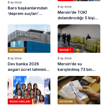
8 ay önce
8 ay önce
Baro başkanlarından
Mersin’de TOKİ
‘deprem suçları’
dolandırıcılığı: 5 kişi
uyarısı
tutuklandı
EKONOMI
MANŞET
8 ay önce
8 ay önce
Dev banka 2026
Mersin’de su
asgari ücret tahminini
karıştırılmış 73 bin
açıkladı
litre sıvı yağ ele
geçirildi
İNSAN HAKLARI
EKONOMI