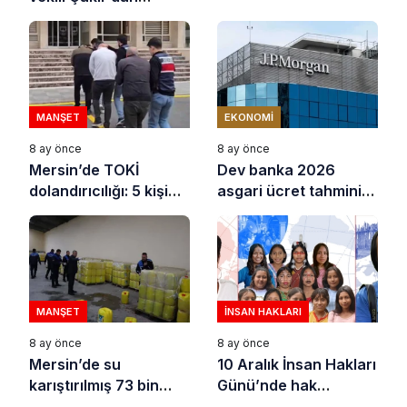
uyarısı
açıklama: “Yörük
çocuğu, suçlanan
adamların önüne gelip
ifade vermez”
MANŞET
EKONOMI
8 ay önce
8 ay önce
Mersin’de TOKİ
Dev banka 2026
dolandırıcılığı: 5 kişi
asgari ücret tahminini
tutuklandı
açıkladı
MANŞET
İNSAN HAKLARI
8 ay önce
8 ay önce
Mersin’de su
10 Aralık İnsan Hakları
karıştırılmış 73 bin
Günü’nde hak
litre sıvı yağ ele
savunucuları için