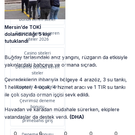
primebahis resmi giris
Bonus veren siteler
Mersin’de TOKİ
Deneme bonusu veren
dolandırıcılığı: 5 kişi
siteler 2026
tutuklandı
Casino siteleri
Buğday tarlasındaki anız yangını, rüzgarın da etkisiyle
yakınlardaki bahçeye ve ormana sıçradı.
Deneme bonusu veren
siteler
Çevredekilerin ihbarıyla bölgeye 4 arazöz, 3 su tankı,
1 helikopter, 4 uçak, 4 hizmet aracı ve 1 TIR su tankı
Güvenilir bahis siteleri
ile çok sayıda orman işçisi sevk edildi.
Çevrimsiz deneme
bonusu
Havadan ve karadan müdahale sürerken, ekiplere
vatandaşlar da destek verdi.
(DHA)
primebahis giriş
0
0
0
0
0
Deneme bonusu