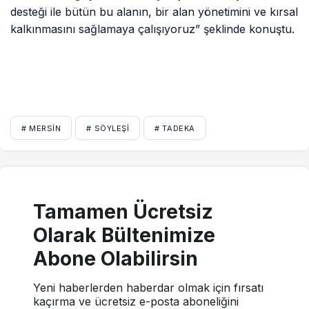
desteği ile bütün bu alanın, bir alan yönetimini ve kırsal
kalkınmasını sağlamaya çalışıyoruz” şeklinde konuştu.
# MERSIN
# SÖYLEŞI
# TADEKA
Tamamen Ücretsiz
Olarak Bültenimize
Abone Olabilirsin
Yeni haberlerden haberdar olmak için fırsatı
kaçırma ve ücretsiz e-posta aboneliğini