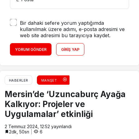
Bir dahaki sefere yorum yaptığımda
kullanılmak üzere adımı, e-posta adresimi ve
web site adresimi bu tarayıcıya kaydet.
YORUM GÖNDER
GIRIŞ YAP
HABERLER
MANŞET
Mersin’de ‘Uzuncaburç Ayağa
Kalkıyor: Projeler ve
Uygulamalar’ etkinliği
2 Temmuz 2024, 12:52
yayınlandı
2dk, 50sn
6