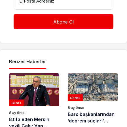
E-Posta Adresiniz
Benzer Haberler
GENEL
GENEL
8 ay önce
8 ay önce
Baro başkanlarından
İstifa eden Mersin
‘deprem suçları’
vekili Çakır’dan