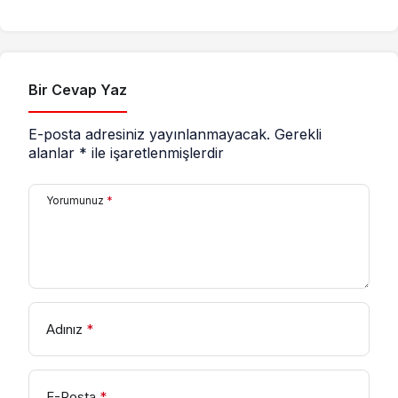
geçirildi
destek çağrısı
Bir Cevap Yaz
E-posta adresiniz yayınlanmayacak.
Gerekli
alanlar
*
ile işaretlenmişlerdir
Yorumunuz
*
Adınız
*
E-Posta
*