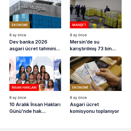
EKONOMI
MANŞET
8 ay önce
8 ay önce
Dev banka 2026
Mersin’de su
asgari ücret tahminini
karıştırılmış 73 bin
açıkladı
litre sıvı yağ ele
geçirildi
İNSAN HAKLARI
EKONOMI
8 ay önce
8 ay önce
10 Aralık İnsan Hakları
Asgari ücret
Günü’nde hak
komisyonu toplanıyor
savunucuları için
destek çağrısı