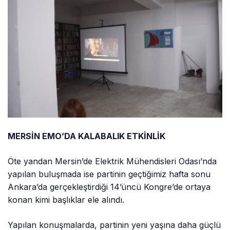
MERSİN EMO’DA KALABALIK ETKİNLİK
Öte yandan Mersin’de Elektrik Mühendisleri Odası’nda
yapılan buluşmada ise partinin geçtiğimiz hafta sonu
Ankara’da gerçekleştirdiği 14’üncü Kongre’de ortaya
konan kimi başlıklar ele alındı.
Yapılan konuşmalarda, partinin yeni yaşına daha güçlü