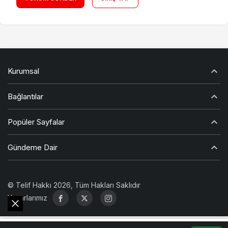
Kurumsal
Bağlantılar
Popüler Sayfalar
Gündeme Dair
© Telif Hakkı 2026, Tüm Hakları Saklıdır
Yazarlarımız