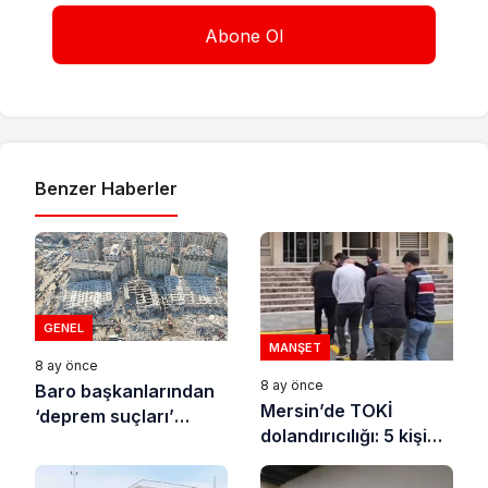
Benzer Haberler
GENEL
MANŞET
8 ay önce
8 ay önce
Baro başkanlarından
Mersin’de TOKİ
‘deprem suçları’
dolandırıcılığı: 5 kişi
uyarısı
tutuklandı