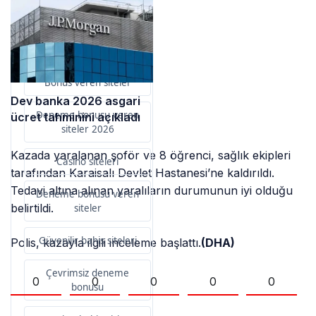
Sponsorlarımız
Bu içerik destekçileri
primebahis resmi giris
Bonus veren siteler
Dev banka 2026 asgari
Deneme bonusu veren
ücret tahminini açıkladı
siteler 2026
Kazada yaralanan şoför ve 8 öğrenci, sağlık ekipleri
Casino siteleri
tarafından Karaisalı Devlet Hastanesi’ne kaldırıldı.
Tedavi altına alınan yaralıların durumunun iyi olduğu
Deneme bonusu veren
belirtildi.
siteler
Güvenilir bahis siteleri
Polis, kazayla ilgili inceleme başlattı.
(DHA)
Çevrimsiz deneme
0
0
0
0
0
bonusu