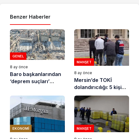
Benzer Haberler
GENEL
MANŞET
8 ay önce
8 ay önce
Baro başkanlarından
Mersin’de TOKİ
‘deprem suçları’
dolandırıcılığı: 5 kişi
uyarısı
tutuklandı
EKONOMI
MANŞET