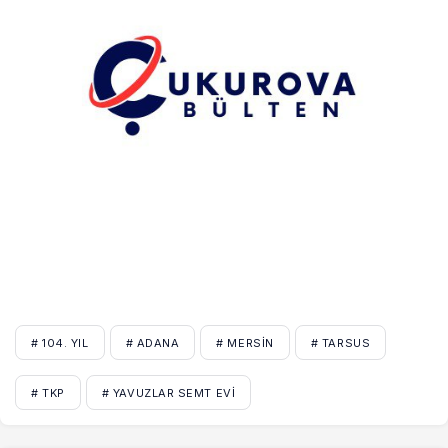
# 104. YIL
# ADANA
# MERSIN
# TARSUS
# TKP
# YAVUZLAR SEMT EVI