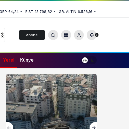
GBP
64,24
BIST
13.798,82
GR. ALTIN
6.526,16
Abone
0
Ol
Yerel
Künye