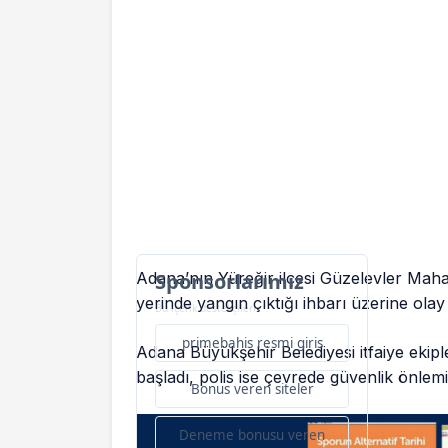
Adana’nın Yüreğir ilçesi Güzelevler Mahall
Sponsorlarımız
yerinde yangın çıktığı ihbarı üzerine olay y
Bu içerik destekçileri
primebahis resmi giris
Adana Büyükşehir Belediyesi itfaiye ekip
başladı, polis ise çevrede güvenlik önlemi 
Bonus veren siteler
Deneme bonusu veren