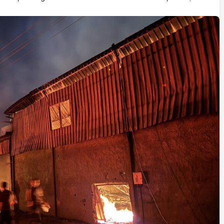
İstifa eden Mersin vekili
Çakır’dan açıklama:
“Yörük çocuğu, suçlanan
adamların önüne gelip
ifade vermez”