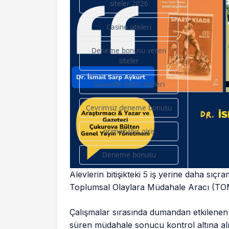
siteler 2026
Casino siteleri
Deneme bonusu veren
siteler
Güvenilir bahis siteleri
Çevrimsiz deneme bonusu
primebahis giriş
Deneme bonusu
Alevlerin bitişikteki 5 iş yerine daha sıçr
Toplumsal Olaylara Müdahale Aracı (TOM
Çalışmalar sırasında dumandan etkilenen 2 
süren müdahale sonucu kontrol altına alın