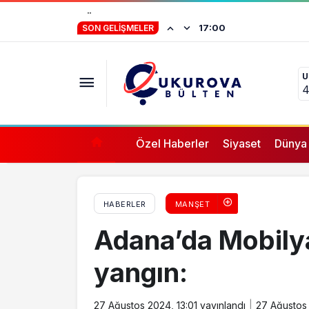
YÖK’ten mazeret kayıt hakkı açıklaması
Baro başkanlarınd
16:57
SON GELIŞMELER
U
4
Özel Haberler
Siyaset
Dünya
HABERLER
MANŞET
Adana’da Mobilya
yangın:
27 Ağustos 2024, 13:01
yayınlandı
27 Ağustos 