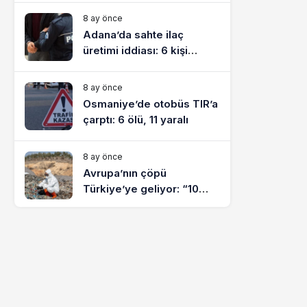
8 ay önce
Adana’da sahte ilaç
üretimi iddiası: 6 kişi
tutuklandı
8 ay önce
Osmaniye’de otobüs TIR’a
çarptı: 6 ölü, 11 yaralı
8 ay önce
Avrupa’nın çöpü
Türkiye’ye geliyor: “10
yılda on milyonlarca atık
ihracı”