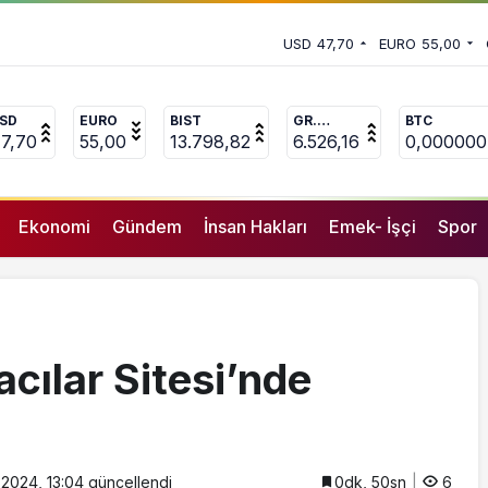
an ‘deprem suçları’ uyarısı
USD
47,70
EURO
55,00
SD
EURO
BIST
GR.
BTC
ALTIN
7,70
55,00
13.798,82
6.526,16
0,000000
Ekonomi
Gündem
İnsan Hakları
Emek- İşçi
Spor
cılar Sitesi’nde
2024, 13:04
güncellendi
0dk, 50sn
6
GENEL