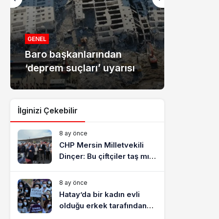
MANŞET
Mersin
GENEL
Baro başkanlarından
dolandır
‘deprem suçları’ uyarısı
tutukla
İlginizi Çekebilir
8 ay önce
CHP Mersin Milletvekili
Dinçer: Bu çiftçiler taş mı
yiyecek?
8 ay önce
Hatay’da bir kadın evli
olduğu erkek tarafından
katledildi