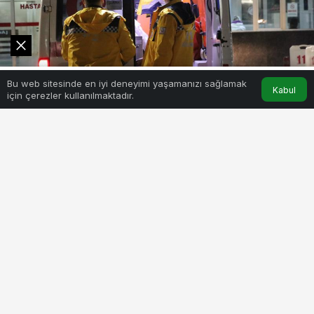
0
Bu web sitesinde en iyi deneyimi yaşamanızı sağlamak
Akış
Hesabım
Kabul
için çerezler kullanılmaktadır.
BEĞEN
PAYLAŞ
Niğde’de tekeri kopan traktörün şarampole
devrildiği kazada sürücü hayatını kaybetti, 1 kişi
yaralandı.