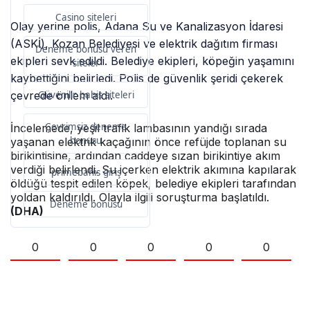
Casino siteleri
Olay yerine polis, Adana Su ve Kanalizasyon İdaresi
(ASKİ), Kozan Belediyesi ve elektrik dağıtım firması
Deneme bonusu veren
ekipleri sevk edildi. Belediye ekipleri, köpeğin yaşamını
siteler
kaybettiğini belirledi. Polis de güvenlik şeridi çekerek
Güvenilir bahis siteleri
çevrede önlem aldı.
Çevrimsiz deneme
İncelemede, yeşil trafik lambasının yandığı sırada
bonusu
yaşanan elektrik kaçağının önce refüjde toplanan su
birikintisine, ardından caddeye sızan birikintiye akım
verdiği belirlendi. Su içerken elektrik akımına kapılarak
primebahis giriş
öldüğü tespit edilen köpek, belediye ekipleri tarafından
yoldan kaldırıldı. Olayla ilgili soruşturma başlatıldı.
Deneme bonusu
(DHA)
0
0
0
0
0