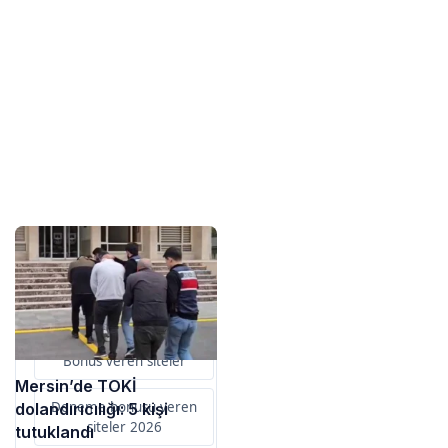
Sponsorlarımız
Bu içerik destekçileri
primebahis resmi giris
Bonus veren siteler
Mersin’de TOKİ
Deneme bonusu veren
dolandırıcılığı: 5 kişi
siteler 2026
tutuklandı