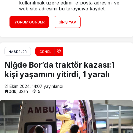
kullanılmak üzere adımı, e-posta adresimi ve
web site adresimi bu tarayıcıya kaydet.
YORUM GÖNDER
GIRIŞ YAP
HABERLER
GENEL
Niğde Bor’da traktör kazası:1
kişi yaşamını yitirdi, 1 yaralı
21 Ekim 2024, 14:07
yayınlandı
0dk, 32sn
5