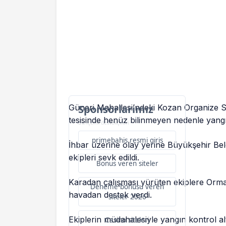
Güneri Mahallesi’ndeki Kozan Organize 
Sponsorlarımız
tesisinde henüz bilinmeyen nedenle yangın
Bu içerik destekçileri
primebahis resmi giris
İhbar üzerine olay yerine Büyükşehir Be
ekipleri sevk edildi.
Bonus veren siteler
Karadan çalışması yürüten ekiplere Or
Deneme bonusu veren
havadan destek verdi.
siteler 2026
Ekiplerin müdahalesiyle yangın kontrol alt
Casino siteleri