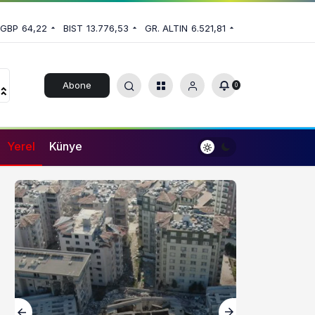
GBP
64,22
BIST
13.776,53
GR. ALTIN
6.521,81
Abone
0
Ol
Yerel
Künye