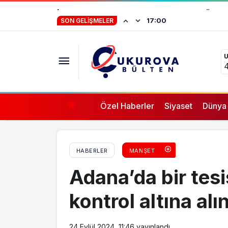
İMO Adana Şube Başkanı Hıdır Çak: “Önle
İstifa eden Mersin
17:00
SON GELIŞMELER
“Yörük çocuğu, s
ifade vermez”
Özel Haberler
Siyaset
Dünya
HABERLER
MANŞET
Adana’da bir tes
kontrol altına alı
24 Eylül 2024, 11:46
yayınlandı