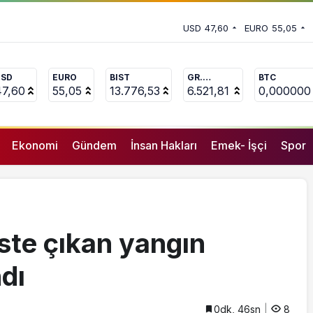
m almamak, ölümlere davetiye çıkarmak demektir”
 vekili Çakır’dan açıklama:
USD
47,60
EURO
55,05
uçlanan adamların önüne gelip
USD
EURO
BIST
GR.
BTC
ALTIN
47,60
55,05
13.776,53
6.521,81
0,000000
Ekonomi
Gündem
İnsan Hakları
Emek- İşçi
Spor
iste çıkan yangın
ndı
0dk, 46sn
8
GENEL