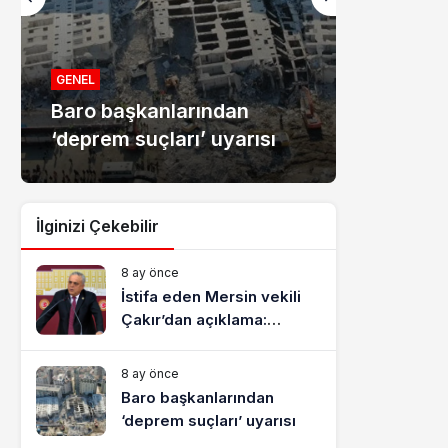
MANŞET
Mersin
GENEL
Baro başkanlarından
dolandır
‘deprem suçları’ uyarısı
tutukla
İlginizi Çekebilir
8 ay önce
İstifa eden Mersin vekili
Çakır’dan açıklama:
“Yörük çocuğu, suçlanan
adamların önüne gelip
8 ay önce
ifade vermez”
Baro başkanlarından
‘deprem suçları’ uyarısı