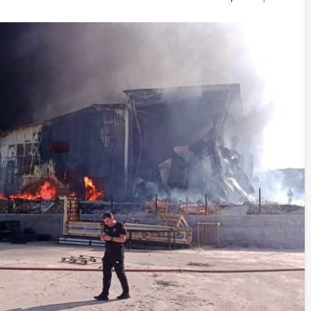
İstifa eden Mersin vekili
Çakır’dan açıklama:
“Yörük çocuğu, suçlanan
adamların önüne gelip
ifade vermez”