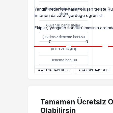
Deneme bonusu veren
Yangın nedeniyle hasar oluşan tesiste Ru
siteler
limonun da zarar gördüğü öğrenildi.
Güvenilir bahis siteleri
Ekipler, yangının söndürülmesinin ardın
Çevrimsiz deneme bonusu
0
0
primebahis giriş
Deneme bonusu
# ADANA HABERLERI
# YANGIN HABERLERI
Tamamen Ücretsiz O
Olabilirsin