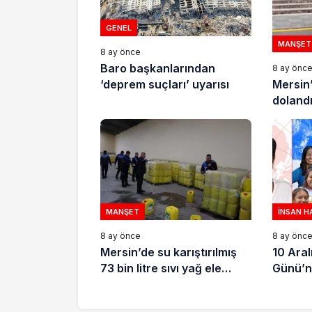
GENEL
MANŞET
8 ay önce
Baro başkanlarından
8 ay önc
Mersin
‘deprem suçları’ uyarısı
dolandır
tutukla
MANŞET
İNSAN H
8 ay önce
8 ay önc
Mersin’de su karıştırılmış
10 Aral
73 bin litre sıvı yağ ele
Günü’n
geçirildi
için de