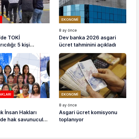
EKONOMI
e
8 ay önce
’de TOKİ
Dev banka 2026 asgari
ıcılığı: 5 kişi
ücret tahminini açıkladı
ndı
AKLARI
EKONOMI
e
8 ay önce
ık İnsan Hakları
Asgari ücret komisyonu
de hak savunucuları
toplanıyor
stek çağrısı