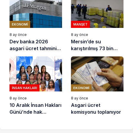
EKONOMI
MANŞET
8 ay önce
8 ay önce
Dev banka 2026
Mersin’de su
asgari ücret tahminini
karıştırılmış 73 bin
açıkladı
litre sıvı yağ ele
geçirildi
İNSAN HAKLARI
EKONOMI
8 ay önce
8 ay önce
10 Aralık İnsan Hakları
Asgari ücret
Günü’nde hak
komisyonu toplanıyor
savunucuları için
destek çağrısı