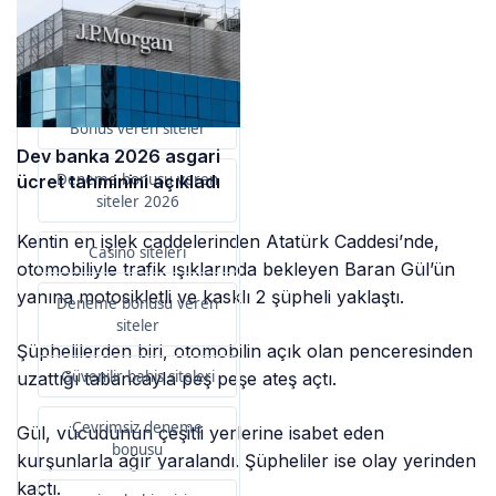
Sponsorlarımız
Bu içerik destekçileri
primebahis resmi giris
Bonus veren siteler
Dev banka 2026 asgari
Deneme bonusu veren
ücret tahminini açıkladı
siteler 2026
Kentin en işlek caddelerinden Atatürk Caddesi’nde,
Casino siteleri
otomobiliyle trafik ışıklarında bekleyen Baran Gül’ün
yanına motosikletli ve kasklı 2 şüpheli yaklaştı.
Deneme bonusu veren
siteler
Şüphelilerden biri, otomobilin açık olan penceresinden
Güvenilir bahis siteleri
uzattığı tabancayla peş peşe ateş açtı.
Çevrimsiz deneme
Gül, vücudunun çeşitli yerlerine isabet eden
bonusu
kurşunlarla ağır yaralandı. Şüpheliler ise olay yerinden
kaçtı.