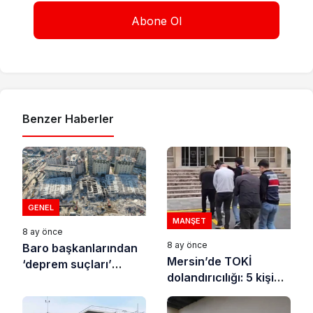
Benzer Haberler
GENEL
MANŞET
8 ay önce
8 ay önce
Baro başkanlarından
Mersin’de TOKİ
‘deprem suçları’
dolandırıcılığı: 5 kişi
uyarısı
tutuklandı