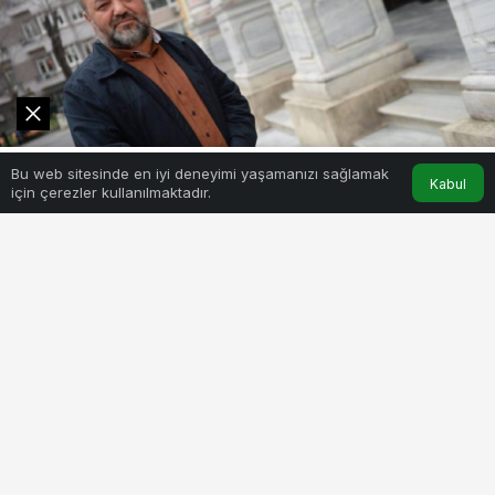
0
Bu web sitesinde en iyi deneyimi yaşamanızı sağlamak
Akış
Hesabım
Kabul
için çerezler kullanılmaktadır.
BEĞEN
PAYLAŞ
İlahiyatçı yazar İhsan Eliaçık, yayınladığı videoda,
“Hayvan kesmek diye bir ibadet yok. Ne yakmalık
sunu, ne kesmelik sunu ne de adak… Dünyanın
geleceğinde hayvanların kesimi de sona erecek.