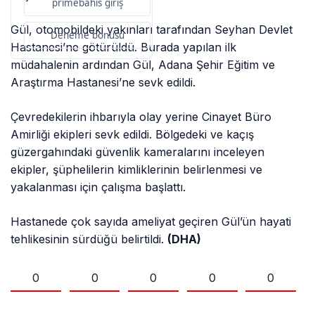
primebahis giriş
Gül, otomobildeki yakınları tarafından Seyhan Devlet
Deneme bonusu
Hastanesi’ne götürüldü. Burada yapılan ilk
müdahalenin ardından Gül, Adana Şehir Eğitim ve
Araştırma Hastanesi’ne sevk edildi.
Çevredekilerin ihbarıyla olay yerine Cinayet Büro
Amirliği ekipleri sevk edildi. Bölgedeki ve kaçış
güzergahındaki güvenlik kameralarını inceleyen
ekipler, şüphelilerin kimliklerinin belirlenmesi ve
yakalanması için çalışma başlattı.
Hastanede çok sayıda ameliyat geçiren Gül’ün hayati
tehlikesinin sürdüğü belirtildi.
(DHA)
0
0
0
0
0