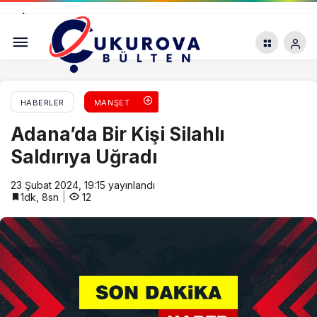
İhsan Eliaçık: “Hayvan kesmek diye bir ibadet
yok”
HABERLER
MANŞET
Adana’da Bir Kişi Silahlı
Saldırıya Uğradı
23 Şubat 2024, 19:15
yayınlandı
1dk, 8sn
12