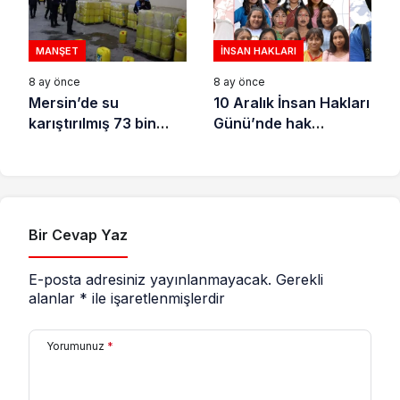
MANŞET
İNSAN HAKLARI
8 ay önce
8 ay önce
Mersin’de su
10 Aralık İnsan Hakları
karıştırılmış 73 bin
Günü’nde hak
litre sıvı yağ ele
savunucuları için
geçirildi
destek çağrısı
Bir Cevap Yaz
E-posta adresiniz yayınlanmayacak.
Gerekli
alanlar
*
ile işaretlenmişlerdir
Yorumunuz
*