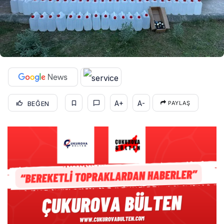
A+
A-
BEĞEN
PAYLAŞ