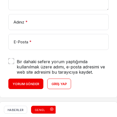
Adınız
*
E-Posta
*
Bir dahaki sefere yorum yaptığımda
kullanılmak üzere adımı, e-posta adresimi ve
web site adresimi bu tarayıcıya kaydet.
YORUM GÖNDER
GIRIŞ YAP
HABERLER
GENEL