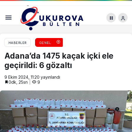
Mersin Üniversitesi öğrencileri: “Katledilen
kadınlar isyanımızdır”
HABERLER
GENEL
Adana’da 1475 kaçak içki ele
geçirildi: 6 gözaltı
9 Ekim 2024, 11:20
yayınlandı
0dk, 25sn
9