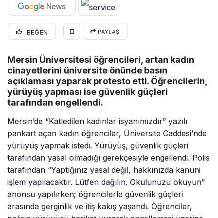
BEĞEN
PAYLAŞ
Mersin Üniversitesi öğrencileri, artan kadın
cinayetlerini üniversite önünde basın
açıklaması yaparak protesto etti. Öğrencilerin,
yürüyüş yapması ise güvenlik güçleri
tarafından engellendi.
Mersin’de “Katledilen kadınlar isyanımızdır” yazılı
pankart açan kadın öğrenciler, Üniversite Caddesi’nde
yürüyüş yapmak istedi. Yürüyüş, güvenlik güçleri
tarafından yasal olmadığı gerekçesiyle engellendi. Polis
tarafından “Yaptığınız yasal değil, hakkınızda kanuni
işlem yapılacaktır. Lütfen dağılın. Okulunuzu okuyun”
anonsu yapılırken; öğrencilerle güvenlik güçleri
arasında gerginlik ve itiş kakış yaşandı. Öğrenciler,