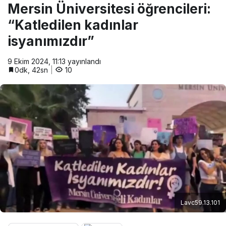
Mersin Üniversitesi öğrencileri:
“Katledilen kadınlar
isyanımızdır”
9 Ekim 2024, 11:13
yayınlandı
0dk, 42sn
10
Lavc59.13.101