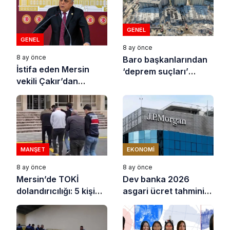
GENEL
GENEL
8 ay önce
8 ay önce
Baro başkanlarından
İstifa eden Mersin
‘deprem suçları’
vekili Çakır’dan
uyarısı
açıklama: “Yörük
çocuğu, suçlanan
adamların önüne gelip
ifade vermez”
MANŞET
EKONOMI
8 ay önce
8 ay önce
Mersin’de TOKİ
Dev banka 2026
dolandırıcılığı: 5 kişi
asgari ücret tahminini
tutuklandı
açıkladı