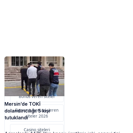
Sponsorlarımız
Bu içerik destekçileri
primebahis resmi giris
Bonus veren siteler
Mersin’de TOKİ
Deneme bonusu veren
dolandırıcılığı: 5 kişi
siteler 2026
tutuklandı
Casino siteleri