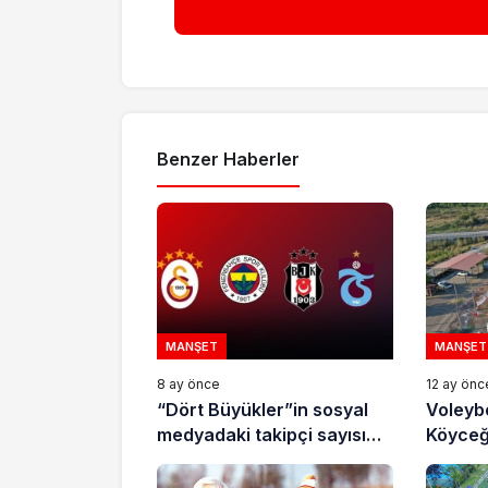
Benzer Haberler
MANŞET
MANŞET
8 ay önce
12 ay önc
“Dört Büyükler”in sosyal
Voleybo
medyadaki takipçi sayısı
Köyceğiz’de, 4
Türkiye nüfusuna yaklaştı
Zafer K