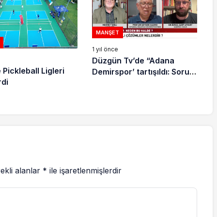
MANŞET
1 yıl önce
Düzgün Tv’de “Adana
 Pickleball Ligleri
Demirspor’ tartışıldı: Sorun
rdi
ve çözüm nerede?
ekli alanlar
*
ile işaretlenmişlerdir