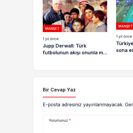
MANŞET
MANŞET
1 yıl önce
1 yıl önce
Türkiye
Jupp Derwall: Türk
sona e
futbolunun akışı onunla mı
değişti?
Bir Cevap Yaz
E-posta adresiniz yayınlanmayacak.
Ger
Yorumunuz
*