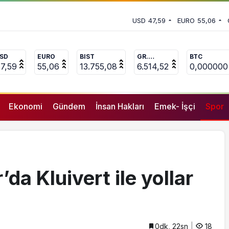
st sınırdan yaptırım
 vekili Çakır’dan açıklama:
USD
47,59
EURO
55,06
uçlanan adamların önüne gelip
SD
EURO
BIST
GR.
BTC
ALTIN
7,59
55,06
13.755,08
6.514,52
0,000000
Ekonomi
Gündem
İnsan Hakları
Emek- İşçi
Spor
a Kluivert ile yollar
0dk, 22sn
18
GENEL