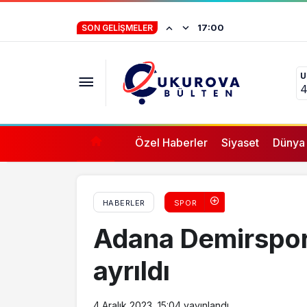
“Derin Futbol” programı için BEYAZ TV’ye ü
İstifa eden Mersin
17:00
SON GELIŞMELER
“Yörük çocuğu, s
U
ifade vermez”
4
Özel Haberler
Siyaset
Dünya
HABERLER
SPOR
Adana Demirspor’d
ayrıldı
4 Aralık 2023, 15:04
yayınlandı