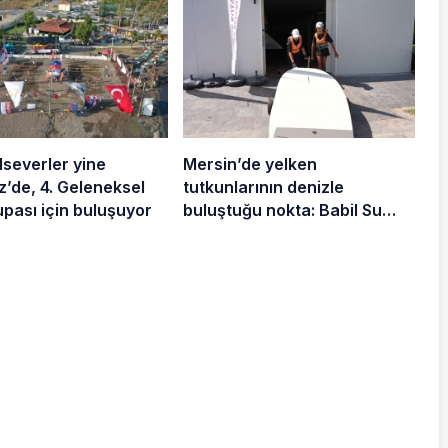
lseverler yine
Mersin’de yelken
Geleneksel
tutkunlarının denizle
pası için buluşuyor
buluştuğu nokta: Babil Su
Sporları Merkezi