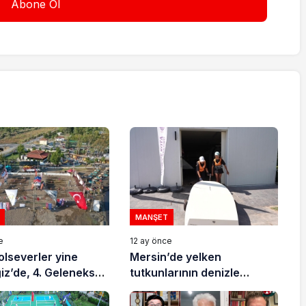
MANŞET
e
12 ay önce
lseverler yine
Mersin’de yelken
. Geleneksel
tutkunlarının denizle
upası için buluşuyor
buluştuğu nokta: Babil Su
Sporları Merkezi