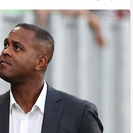
İstifa eden Mersin vekili
Çakır’dan açıklama:
“Yörük çocuğu, suçlanan
adamların önüne gelip
ifade vermez”