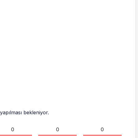
 yapılması bekleniyor.
0
0
0