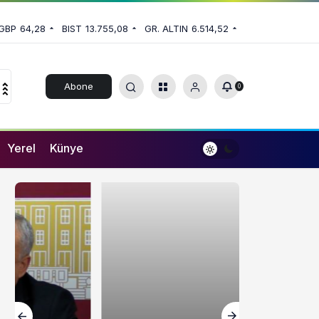
GBP
64,28
BIST
13.755,08
GR. ALTIN
6.514,52
Abone
0
Ol
Yerel
Künye