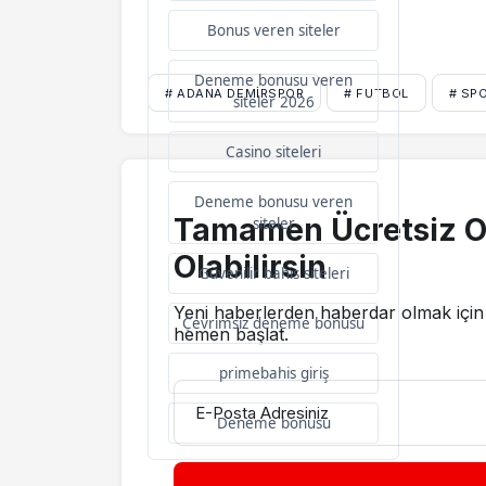
Bonus veren siteler
Deneme bonusu veren
# ADANA DEMIRSPOR
# FUTBOL
# SP
siteler 2026
Casino siteleri
Deneme bonusu veren
Tamamen Ücretsiz O
siteler
Olabilirsin
Güvenilir bahis siteleri
Yeni haberlerden haberdar olmak için 
Çevrimsiz deneme bonusu
hemen başlat.
primebahis giriş
E-Posta Adresiniz
Deneme bonusu