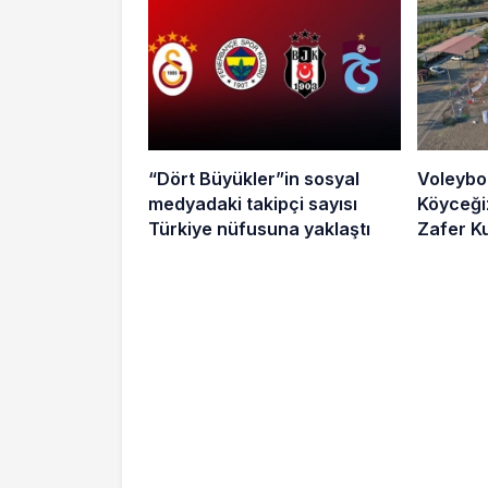
“Dört Büyükler”in sosyal
Voleybo
medyadaki takipçi sayısı
Köyceğiz’de, 4. 
Türkiye nüfusuna yaklaştı
Zafer Ku