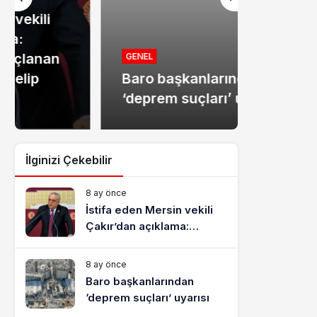
MANŞET
Mersin
GENEL
Baro başkanlarından
dolandır
‘deprem suçları’ uyarısı
tutukla
İlginizi Çekebilir
8 ay önce
İstifa eden Mersin vekili
Çakır’dan açıklama:
“Yörük çocuğu, suçlanan
adamların önüne gelip
8 ay önce
ifade vermez”
Baro başkanlarından
‘deprem suçları’ uyarısı