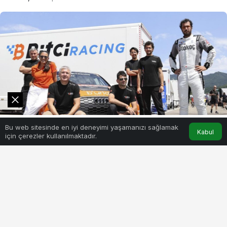
0
Bu web sitesinde en iyi deneyimi yaşamanızı sağlamak
Akış
Hesabım
Kabul
için çerezler kullanılmaktadır.
BEĞEN
PAYLAŞ
Otomobil sporcusu Vedat Ali Dalokay, İtalya Binek