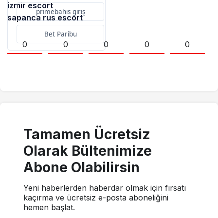
izmir escort
primebahis giriş
sapanca rus escort
Bet Paribu
0
0
0
0
0
Tamamen Ücretsiz
Olarak Bültenimize
Abone Olabilirsin
Yeni haberlerden haberdar olmak için fırsatı
kaçırma ve ücretsiz e-posta aboneliğini
hemen başlat.