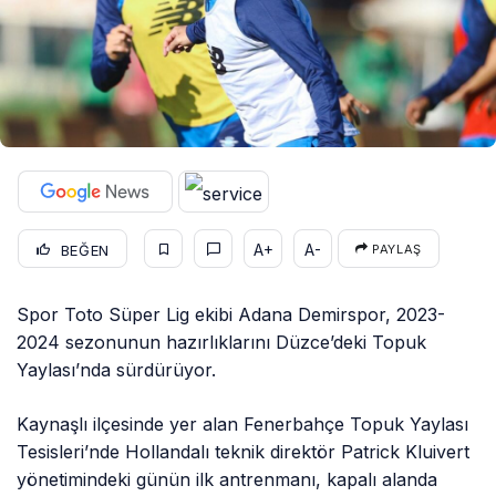
A+
A-
BEĞEN
PAYLAŞ
Spor Toto Süper Lig ekibi Adana Demirspor, 2023-
2024 sezonunun hazırlıklarını Düzce’deki Topuk
Yaylası’nda sürdürüyor.
Kaynaşlı ilçesinde yer alan Fenerbahçe Topuk Yaylası
Tesisleri’nde Hollandalı teknik direktör Patrick Kluivert
yönetimindeki günün ilk antrenmanı, kapalı alanda