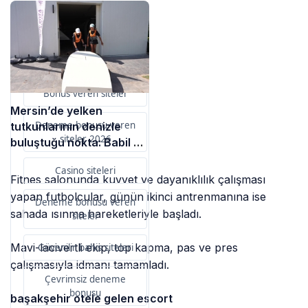
Sponsorlarımız
Bu içerik destekçileri
primebahis resmi giris
Bonus veren siteler
Mersin’de yelken
Deneme bonusu veren
tutkunlarının denizle
siteler 2026
buluştuğu nokta: Babil Su
Sporları Merkezi
Casino siteleri
Fitnes salonunda kuvvet ve dayanıklılık çalışması
yapan futbolcular, günün ikinci antrenmanına ise
Deneme bonusu veren
sahada ısınma hareketleriyle başladı.
siteler
Mavi-lacivertli ekip, top kapma, pas ve pres
Güvenilir bahis siteleri
çalışmasıyla idmanı tamamladı.
Çevrimsiz deneme
bonusu
başakşehir otele gelen escort