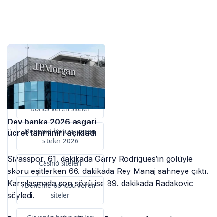
Sponsorlarımız
Bu içerik destekçileri
primebahis resmi giris
Bonus veren siteler
Dev banka 2026 asgari
Deneme bonusu veren
ücret tahminini açıkladı
siteler 2026
Sivasspor, 61. dakikada Garry Rodrigues’in golüyle
Casino siteleri
skoru eşitlerken 66. dakikada Rey Manaj sahneye çıktı.
Karşılaşmada son sözü ise 89. dakikada Radakovic
Deneme bonusu veren
söyledi.
siteler