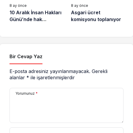
8 ay önce
8 ay önce
10 Aralık İnsan Hakları
Asgari ücret
Günü’nde hak
komisyonu toplanıyor
savunucuları için
destek çağrısı
Bir Cevap Yaz
E-posta adresiniz yayınlanmayacak.
Gerekli
alanlar
*
ile işaretlenmişlerdir
Yorumunuz
*