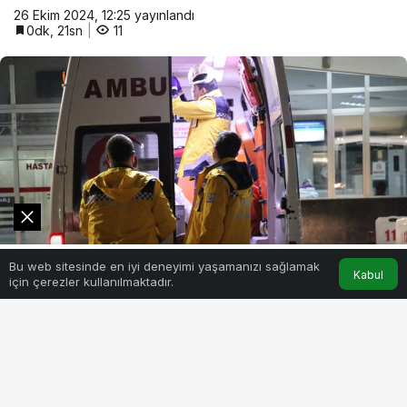
26 Ekim 2024, 12:25
yayınlandı
0dk, 21sn
11
0
Bu web sitesinde en iyi deneyimi yaşamanızı sağlamak
Akış
Hesabım
Kabul
için çerezler kullanılmaktadır.
BEĞEN
PAYLAŞ