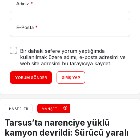
Adınız
*
E-Posta
*
Bir dahaki sefere yorum yaptığımda
kullanılmak üzere adımı, e-posta adresimi ve
web site adresimi bu tarayıcıya kaydet.
YORUM GÖNDER
GIRIŞ YAP
HABERLER
MANŞET
Tarsus’ta narenciye yüklü
kamyon devrildi: Sürücü yaralı