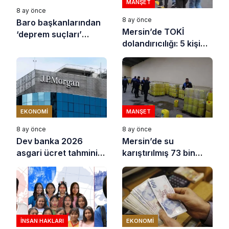
MANŞET
8 ay önce
8 ay önce
Baro başkanlarından
Mersin’de TOKİ
‘deprem suçları’
dolandırıcılığı: 5 kişi
uyarısı
tutuklandı
EKONOMI
MANŞET
8 ay önce
8 ay önce
Dev banka 2026
Mersin’de su
asgari ücret tahminini
karıştırılmış 73 bin
açıkladı
litre sıvı yağ ele
geçirildi
İNSAN HAKLARI
EKONOMI