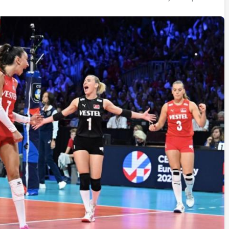
İstifa eden Mersin vekili
Çakır’dan açıklama:
“Yörük çocuğu, suçlanan
adamların önüne gelip
ifade vermez”