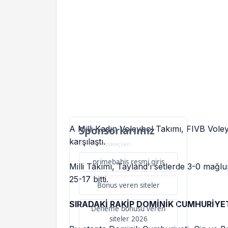
A Milli Kadın Voleybol Takımı, FIVB Voleybo
Sponsorlarımız
karşılaştı.
Bu içerik destekçileri
primebahis resmi giris
Milli Takımı, Tayland’ı setlerde 3-0 mağl
25-17 bitti.
Bonus veren siteler
SIRADAKİ RAKİP DOMİNİK CUMHURİYE
Deneme bonusu veren
siteler 2026