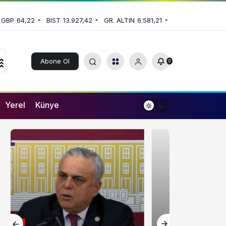
GBP
64,22
BIST
13.927,42
GR. ALTIN
6.581,21
Abone Ol
0
Yerel
Künye