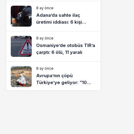
8 ay önce
Adana’da sahte ilaç
üretimi iddiası: 6 kişi
tutuklandı
8 ay önce
Osmaniye’de otobüs TIR’a
çarptı: 6 ölü, 11 yaralı
8 ay önce
Avrupa’nın çöpü
Türkiye’ye geliyor: “10
yılda on milyonlarca atık
ihracı”