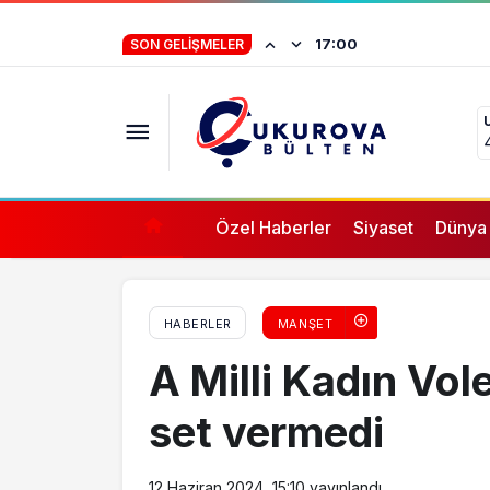
Mersin’de ‘Circular Ulusal Çevre ve Sanat E
İstifa eden Mersin
17:00
SON GELIŞMELER
çocuğu, suçlanan
vermez”
Özel Haberler
Siyaset
Dünya
HABERLER
MANŞET
A Milli Kadın Vol
set vermedi
12 Haziran 2024, 15:10
yayınlandı