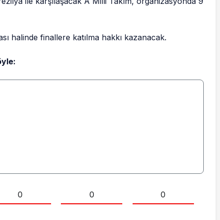
ezilya ile karşılaşacak A Milli Takım, organizasyonda 9
ası halinde finallere katılma hakkı kazanacak.
öyle:
0
0
0