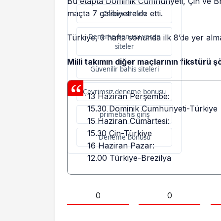
Bu etapta Dominik Cumhuriyeti, Çin ve Br
maçta 7 galibiyet elde etti.
Casino siteleri
Deneme bonusu veren
Türkiye, 3 hafta sonunda ilk 8’de yer alm
siteler
Milli takımın diğer maçlarının fikstürü ş
Güvenilir bahis siteleri
Çevrimsiz deneme bonusu
13 Haziran Perşembe:
15.30 Dominik Cumhuriyeti-Türkiye
primebahis giriş
15 Haziran Cumartesi:
15.30 Çin-Türkiye
Deneme bonusu
16 Haziran Pazar:
12.00 Türkiye-Brezilya
0
0