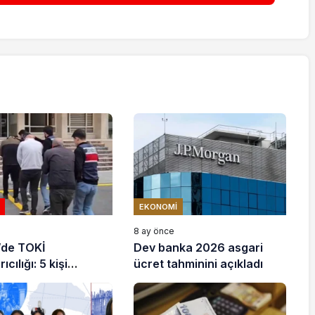
EKONOMI
e
8 ay önce
’de TOKİ
Dev banka 2026 asgari
ıcılığı: 5 kişi
ücret tahminini açıkladı
ndı