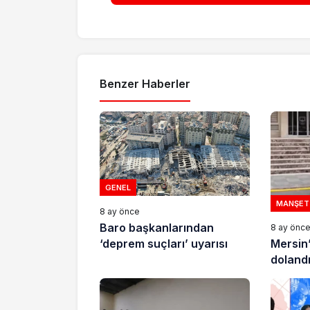
Benzer Haberler
GENEL
MANŞET
8 ay önce
Baro başkanlarından
8 ay önc
Mersin
‘deprem suçları’ uyarısı
dolandır
tutukla