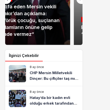
MANŞET
Mersin
GENEL
Baro başkanlarından
dolandır
‘deprem suçları’ uyarısı
tutukla
İlginizi Çekebilir
8 ay önce
CHP Mersin Milletvekili
Dinçer: Bu çiftçiler taş mı
yiyecek?
8 ay önce
Hatay’da bir kadın evli
olduğu erkek tarafından
katledildi