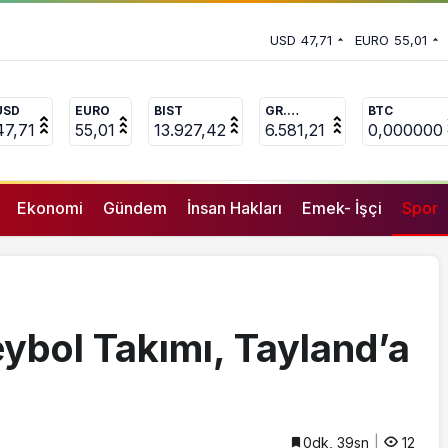
tkinlikleri’nin 5. düzenlendi
 vekili Çakır’dan açıklama: “Yörük
USD
47,71
EURO
55,01
 adamların önüne gelip ifade
USD
EURO
BIST
GR.
BTC
ALTIN
47,71
55,01
13.927,42
6.581,21
0,000000
Ekonomi
Gündem
İnsan Hakları
Emek- İşçi
Spor
eybol Takımı, Tayland’a
0dk, 39sn
12
GENEL