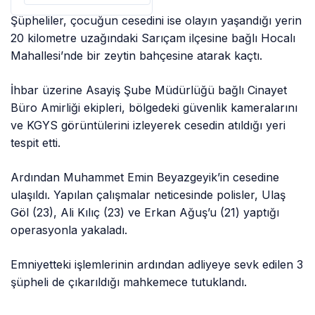
Şüpheliler, çocuğun cesedini ise olayın yaşandığı yerin
20 kilometre uzağındaki Sarıçam ilçesine bağlı Hocalı
Mahallesi’nde bir zeytin bahçesine atarak kaçtı.
İhbar üzerine Asayiş Şube Müdürlüğü bağlı Cinayet
Büro Amirliği ekipleri, bölgedeki güvenlik kameralarını
ve KGYS görüntülerini izleyerek cesedin atıldığı yeri
tespit etti.
Ardından Muhammet Emin Beyazgeyik’in cesedine
ulaşıldı. Yapılan çalışmalar neticesinde polisler, Ulaş
Göl (23), Ali Kılıç (23) ve Erkan Ağuş’u (21) yaptığı
operasyonla yakaladı.
Emniyetteki işlemlerinin ardından adliyeye sevk edilen 3
şüpheli de çıkarıldığı mahkemece tutuklandı.