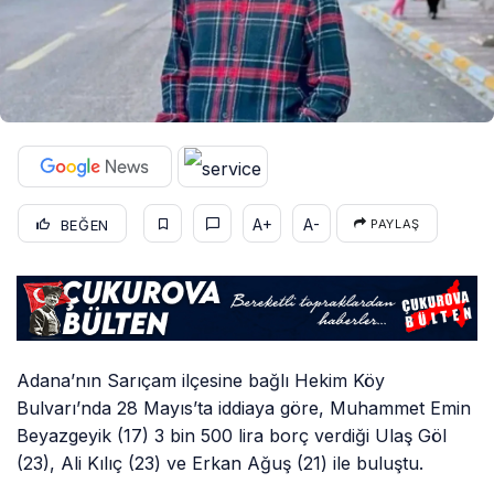
A+
A-
BEĞEN
PAYLAŞ
Adana’nın Sarıçam ilçesine bağlı Hekim Köy
Bulvarı’nda 28 Mayıs’ta iddiaya göre, Muhammet Emin
Beyazgeyik (17) 3 bin 500 lira borç verdiği Ulaş Göl
(23), Ali Kılıç (23) ve Erkan Ağuş (21) ile buluştu.