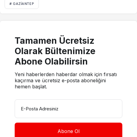
# GAZIANTEP
Tamamen Ücretsiz
Olarak Bültenimize
Abone Olabilirsin
Yeni haberlerden haberdar olmak için fırsatı
kaçırma ve ücretsiz e-posta aboneliğini
hemen başlat.
E-Posta Adresiniz