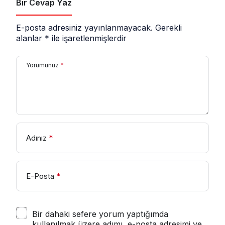
Bir Cevap Yaz
E-posta adresiniz yayınlanmayacak.
Gerekli
alanlar
*
ile işaretlenmişlerdir
Yorumunuz
*
Adınız
*
E-Posta
*
Bir dahaki sefere yorum yaptığımda
kullanılmak üzere adımı, e-posta adresimi ve