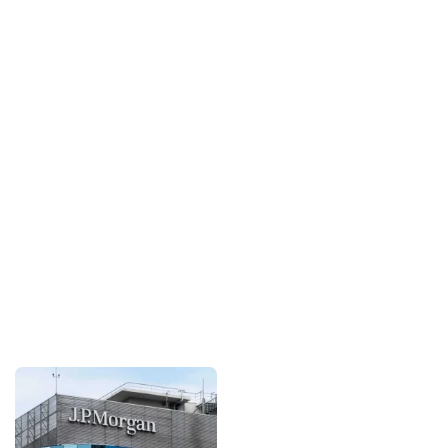
Sponsorlarımız
Bu içerik destekçileri