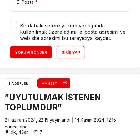
E-Posta
*
Bir dahaki sefere yorum yaptığımda
kullanılmak üzere adımı, e-posta adresimi ve
web site adresimi bu tarayıcıya kaydet.
YORUM GÖNDER
GIRIŞ YAP
HABERLER
MANŞET
”UYUTULMAK İSTENEN
TOPLUMDUR”
2 Haziran 2024, 22:15
yayınlandı
14 Kasım 2024, 12:15
güncellendi
1dk, 48sn
7