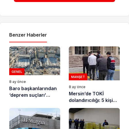
Benzer Haberler
GENEL
MANŞET
8 ay önce
8 ay önce
Baro başkanlarından
Mersin’de TOKİ
‘deprem suçları’
dolandırıcılığı: 5 kişi
uyarısı
tutuklandı