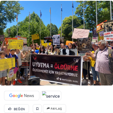
BEĞEN
PAYLAŞ