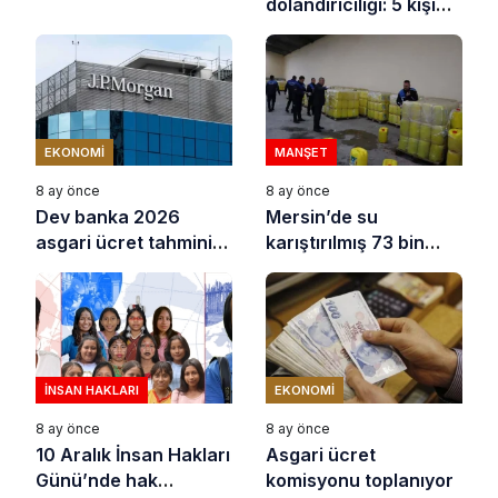
dolandırıcılığı: 5 kişi
uyarısı
tutuklandı
EKONOMI
MANŞET
8 ay önce
8 ay önce
Dev banka 2026
Mersin’de su
asgari ücret tahminini
karıştırılmış 73 bin
açıkladı
litre sıvı yağ ele
geçirildi
İNSAN HAKLARI
EKONOMI
8 ay önce
8 ay önce
10 Aralık İnsan Hakları
Asgari ücret
Günü’nde hak
komisyonu toplanıyor