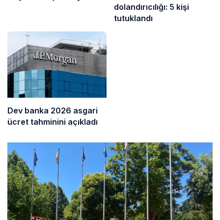
dolandırıcılığı: 5 kişi
tutuklandı
Dev banka 2026 asgari
ücret tahminini açıkladı