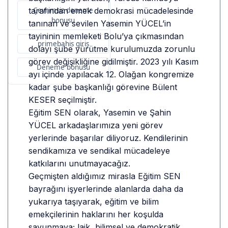
tarafından emek demokrasi mücadelesinde
Çevrimsiz deneme
bonusu
tanınan ve sevilen Yasemin YÜCEL’in
tayininin memleketi Bolu’ya çıkmasından
primebahis giriş
dolayı şube yürütme kurulumuzda zorunlu
görev değişikliğine gidilmiştir. 2023 yılı Kasım
Deneme bonusu
ayı içinde yapılacak 12. Olağan kongremize
kadar şube başkanlığı görevine Bülent
KESER seçilmiştir.
Eğitim SEN olarak, Yasemin ve Şahin
YÜCEL arkadaşlarımıza yeni görev
yerlerinde başarılar diliyoruz. Kendilerinin
sendikamıza ve sendikal mücadeleye
katkılarını unutmayacağız.
Geçmişten aldığımız mirasla Eğitim SEN
bayrağını işyerlerinde alanlarda daha da
yukarıya taşıyarak, eğitim ve bilim
emekçilerinin haklarını her koşulda
savunmaya; laik, bilimsel ve demokratik