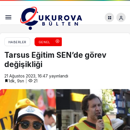
Adana’da devrilen kamyonun sürücüsü
yaralandı
HABERLER
GENEL
Tarsus Eğitim SEN’de görev
değişikliği
21 Ağustos 2023, 16:47
yayınlandı
1dk, 9sn
21