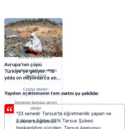
Sponsorlarımız
Bu içerik destekçileri
primebahis resmi giris
Bonus veren siteler
Avrupa’nın çöpü
Deneme bonusu veren
Türkiye’ye geliyor: “10
siteler 2026
yılda on milyonlarca atık
ihracı”
Casino siteleri
Yapılan açıklamanın tam metni şu şekilde:
Deneme bonusu veren
siteler
“23 senedir Tarsus’ta öğretmenlik yapan ve
3 dönem Eğitim SEN Tarsus Şubesi
Güvenilir bahis siteleri
başkanlığını yürüten, Tarsus kamuoyu