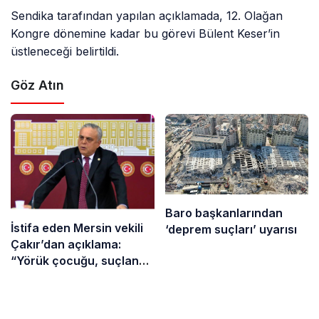
Sendika tarafından yapılan açıklamada, 12. Olağan
Kongre dönemine kadar bu görevi Bülent Keser’in
üstleneceği belirtildi.
Göz Atın
Baro başkanlarından
İstifa eden Mersin vekili
‘deprem suçları’ uyarısı
Çakır’dan açıklama:
“Yörük çocuğu, suçlanan
adamların önüne gelip
ifade vermez”