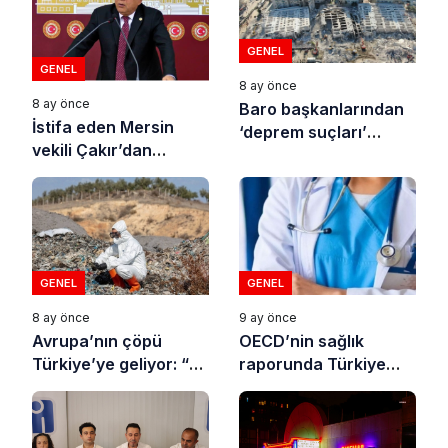
GENEL
GENEL
8 ay önce
8 ay önce
Baro başkanlarından
İstifa eden Mersin
‘deprem suçları’
vekili Çakır’dan
uyarısı
açıklama: “Yörük
çocuğu, suçlanan
adamların önüne gelip
ifade vermez”
GENEL
GENEL
8 ay önce
9 ay önce
Avrupa’nın çöpü
OECD’nin sağlık
Türkiye’ye geliyor: “10
raporunda Türkiye
yılda on milyonlarca
sonuncu oldu
atık ihracı”