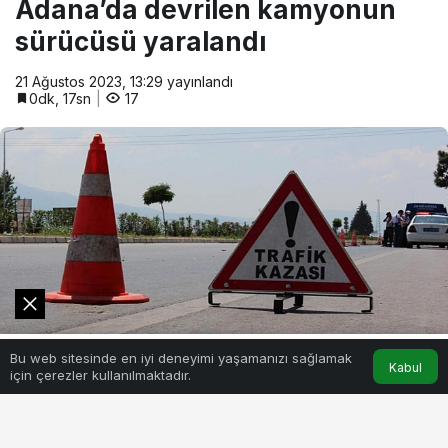
Adana’da devrilen kamyonun
sürücüsü yaralandı
21 Ağustos 2023, 13:29
yayınlandı
0dk, 17sn
17
0
Bu web sitesinde en iyi deneyimi yaşamanızı sağlamak
Akış
Hesabım
Kabul
için çerezler kullanılmaktadır.
2
PAYLAŞ