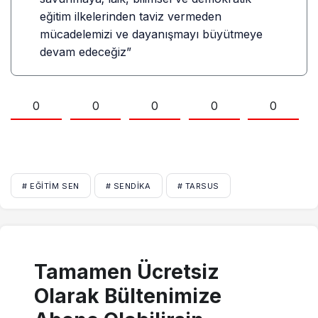
eğitim ilkelerinden taviz vermeden
mücadelemizi ve dayanışmayı büyütmeye
devam edeceğiz”
0
0
0
0
0
# EĞITIM SEN
# SENDIKA
# TARSUS
Tamamen Ücretsiz
Olarak Bültenimize