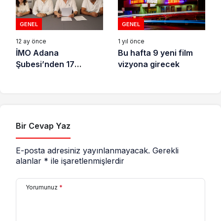
GENEL
GENEL
1 yıl önce
12 ay önce
Bu hafta 9 yeni film
İMO Adana
vizyona girecek
Şubesi’nden 17
Ağustos Depreminin
26. Yılı dolayısıyla
açıklama
Bir Cevap Yaz
E-posta adresiniz yayınlanmayacak.
Gerekli
alanlar
*
ile işaretlenmişlerdir
Yorumunuz
*