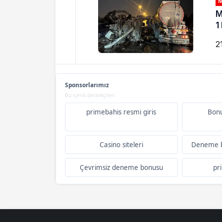
M
1
2
Sponsorlarımız
Bu içerik destekçileri
primebahis resmi giris
Bonu
Casino siteleri
Deneme b
Çevrimsiz deneme bonusu
pr