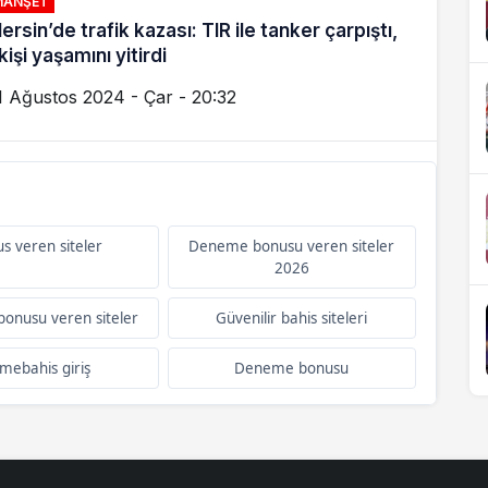
MANŞET
ersin’de trafik kazası: TIR ile tanker çarpıştı,
 kişi yaşamını yitirdi
1 Ağustos 2024 - Çar - 20:32
s veren siteler
Deneme bonusu veren siteler
2026
onusu veren siteler
Güvenilir bahis siteleri
imebahis giriş
Deneme bonusu