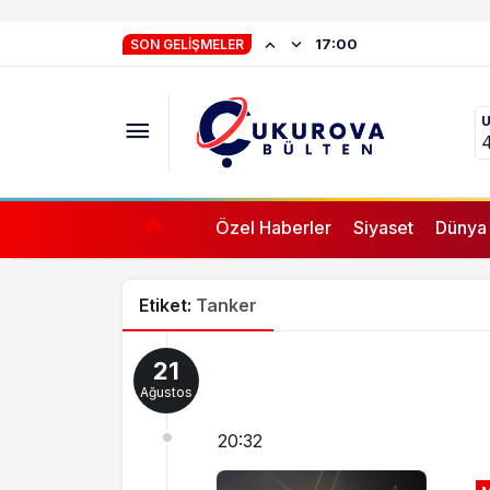
İstifa eden Mersin
17:00
SON GELIŞMELER
“Yörük çocuğu, s
ifade vermez”
Özel Haberler
Siyaset
Dünya
Etiket:
Tanker
21
Ağustos
20:32