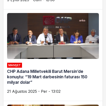
MANŞET
CHP Adana Milletvekili Barut Mersin’de
konuştu: “19 Mart darbesinin faturası 150
milyar dolar”
21 Ağustos 2025 - Per - 13:02