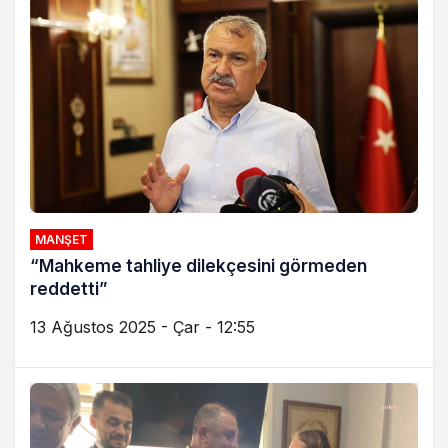
MANŞET
“Mahkeme tahliye dilekçesini görmeden
reddetti”
13 Ağustos 2025 - Çar - 12:55