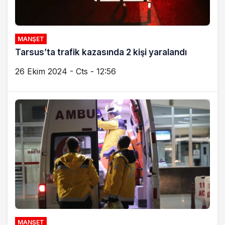
MANŞET
Tarsus’ta trafik kazasında 2 kişi yaralandı
26 Ekim 2024 - Cts - 12:56
MANŞET