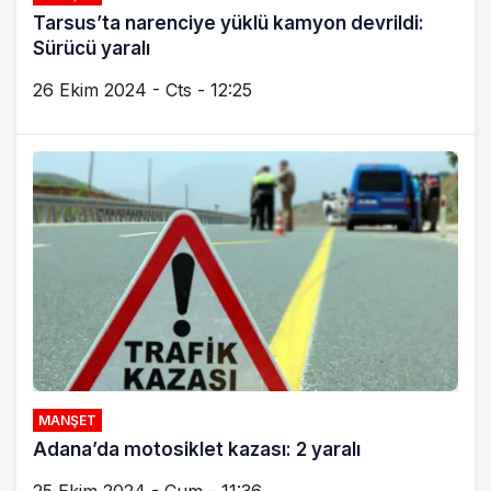
Tarsus’ta narenciye yüklü kamyon devrildi:
Sürücü yaralı
26 Ekim 2024 - Cts - 12:25
MANŞET
Adana’da motosiklet kazası: 2 yaralı