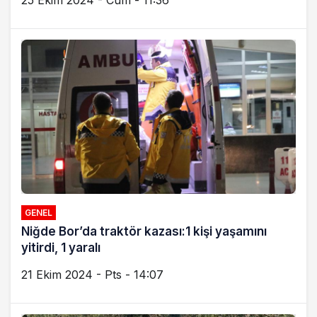
25 Ekim 2024 - Cum - 11:36
GENEL
Niğde Bor’da traktör kazası:1 kişi yaşamını
yitirdi, 1 yaralı
21 Ekim 2024 - Pts - 14:07