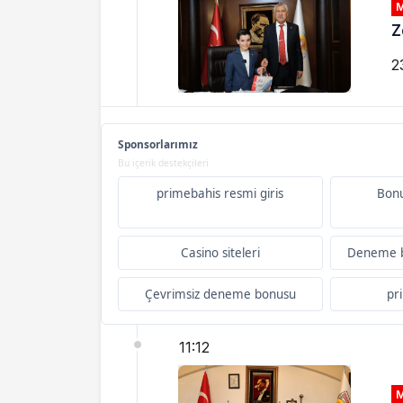
Z
2
Sponsorlarımız
Bu içerik destekçileri
primebahis resmi giris
Bonu
Casino siteleri
Deneme b
Çevrimsiz deneme bonusu
pr
11:12