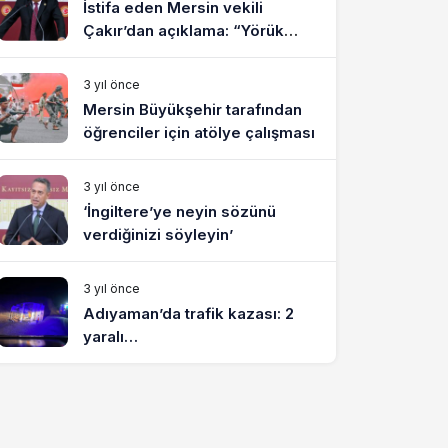
İstifa eden Mersin vekili
Çakır’dan açıklama: “Yörük
çocuğu, suçlanan adamların
önüne gelip ifade vermez”
3 yıl önce
Mersin Büyükşehir tarafından
öğrenciler için atölye çalışması
3 yıl önce
‘İngiltere’ye neyin sözünü
verdiğinizi söyleyin’
3 yıl önce
Adıyaman’da trafik kazası: 2
yaralı…