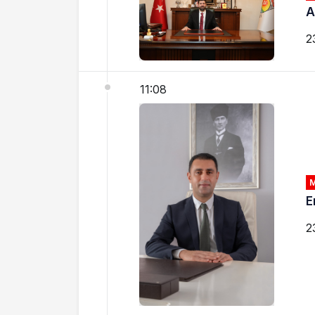
A
2
11:08
E
2