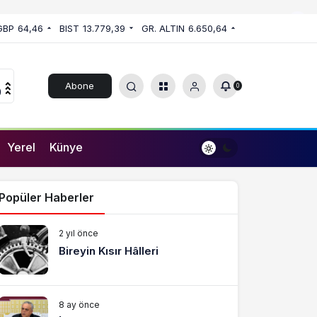
GBP
64,46
BIST
13.779,39
GR. ALTIN
6.650,64
Abone
0
0
Ol
Yerel
Künye
Popüler Haberler
2 yıl önce
Bireyin Kısır Hâlleri
8 ay önce