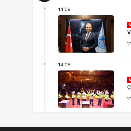
14:09
V
2
14:06
Ç
2