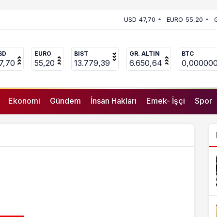
 vekili Çakır’dan açıklama:
USD
47,70
EURO
55,20
uçlanan adamların önüne gelip
SD
EURO
BIST
GR. ALTIN
BTC
7,70
55,20
13.779,39
6.650,64
0,00000
Ekonomi
Gündem
İnsan Hakları
Emek- İşçi
Spor