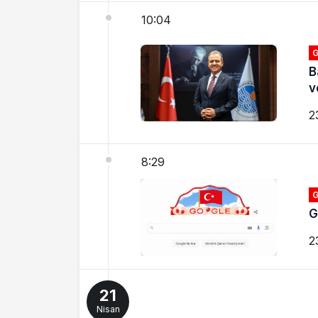
10:04
G
B
v
2
8:29
G
G
2
21
Nisan