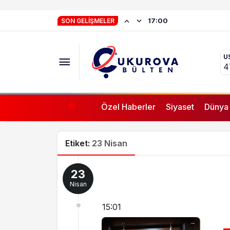
İstifa eden Mersin
17:00
SON GELIŞMELER
“Yörük çocuğu, s
U
ifade vermez”
4
Özel Haberler
Siyaset
Dünya
Etiket:
23 Nisan
23
Nisan
15:01