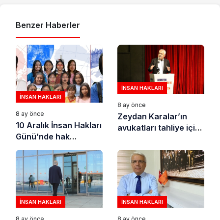
Benzer Haberler
İNSAN HAKLARI
İNSAN HAKLARI
8 ay önce
8 ay önce
Zeydan Karalar’ın
10 Aralık İnsan Hakları
avukatları tahliye için
Günü’nde hak
bir dilekçe daha
savunucuları için
sundu
destek çağrısı
İNSAN HAKLARI
İNSAN HAKLARI
8 ay önce
8 ay önce