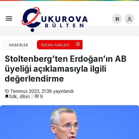
Stoltenberg’ten Erdoğan’ın AB üyeliği
açıklamasıyla ilgili değerlendirme
HABERLER
İNSAN HAKLARI
Stoltenberg’ten Erdoğan’ın AB
üyeliği açıklamasıyla ilgili
değerlendirme
10 Temmuz 2023, 21:38
yayınlandı
0dk, 48sn
9