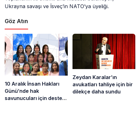
Ukrayna savaşı ve İsveç’in NATO’ya üyeliği.
Göz Atın
Zeydan Karalar’ın
10 Aralık İnsan Hakları
avukatları tahliye için bir
Günü’nde hak
dilekçe daha sundu
savunucuları için destek
çağrısı