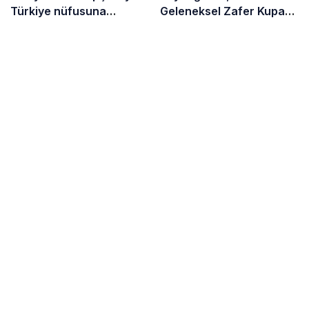
Türkiye nüfusuna
Geleneksel Zafer Kupası
yaklaştı
için buluşuyor