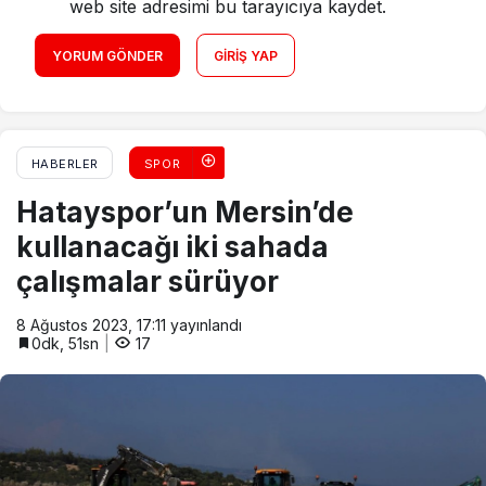
web site adresimi bu tarayıcıya kaydet.
YORUM GÖNDER
GIRIŞ YAP
HABERLER
SPOR
Hatayspor’un Mersin’de
kullanacağı iki sahada
çalışmalar sürüyor
8 Ağustos 2023, 17:11
yayınlandı
0dk, 51sn
17