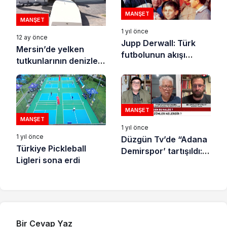
MANŞET
MANŞET
1 yıl önce
12 ay önce
Jupp Derwall: Türk
Mersin’de yelken
futbolunun akışı
tutkunlarının denizle
onunla mı değişti?
buluştuğu nokta: Babil
Su Sporları Merkezi
MANŞET
MANŞET
1 yıl önce
1 yıl önce
Düzgün Tv’de “Adana
Türkiye Pickleball
Demirspor’ tartışıldı:
Ligleri sona erdi
Sorun ve çözüm
nerede?
Bir Cevap Yaz