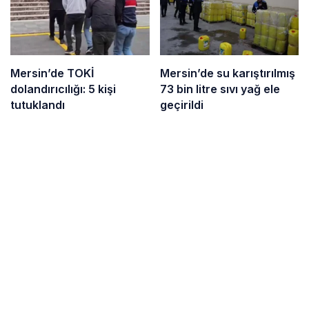
Mersin’de TOKİ
Mersin’de su karıştırılmış
dolandırıcılığı: 5 kişi
73 bin litre sıvı yağ ele
tutuklandı
geçirildi