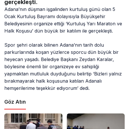
gerçekleşti.
Adana’nın düşman işgalinden kurtuluş günü olan 5
Ocak Kurtuluş Bayramı dolayısıyla Büyükşehir
Belediyesinin organize ettiği ‘Kurtuluş Yarı Maraton ve
Halk Koşusu’ dün büyük bir katılım ile gerçekleşti.
Spor şehri olarak bilinen Adana’nın tarih dolu
parkurlarında koşan yüzlerce sporcu dün büyük bir
heyecan yaşadı. Belediye Başkanı Zeydan Karalar,
böylesine önemli bir organizeye ev sahipliği
yapmaktan mutluluk duyduğunu belirtip ‘Bizleri yalnız
bırakmayarak halk koşusuna katılan Adanalı
hemşerilerime teşekkür ediyorum’ dedi.
Göz Atın