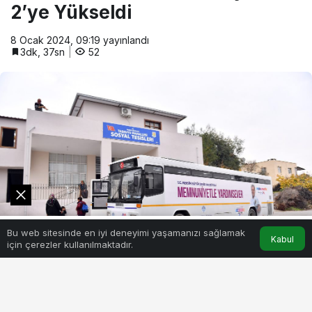
2’ye Yükseldi
8 Ocak 2024, 09:19
yayınlandı
3dk, 37sn
52
0
Bu web sitesinde en iyi deneyimi yaşamanızı sağlamak
Akış
Hesabım
Kabul
için çerezler kullanılmaktadır.