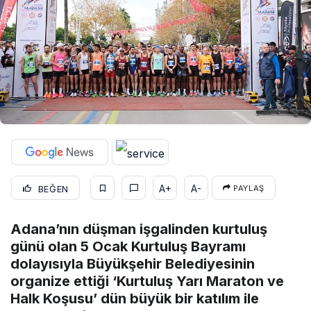
A+
A-
BEĞEN
PAYLAŞ
Adana’nın düşman işgalinden kurtuluş
günü olan 5 Ocak Kurtuluş Bayramı
dolayısıyla Büyükşehir Belediyesinin
organize ettiği ‘Kurtuluş Yarı Maraton ve
Halk Koşusu’ dün büyük bir katılım ile