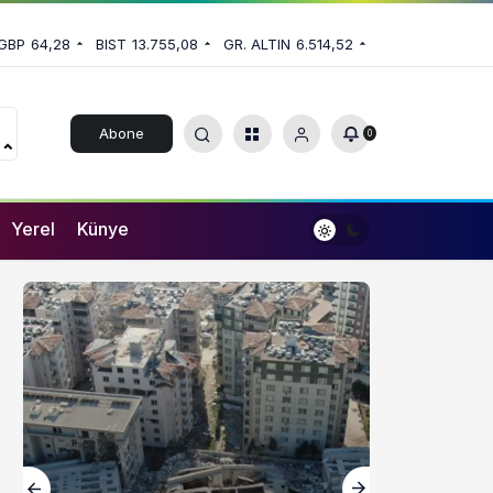
GBP
64,28
BIST
13.755,08
GR. ALTIN
6.514,52
Abone
0
Ol
Yerel
Künye