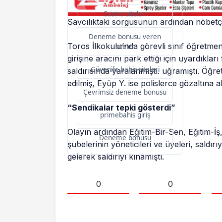
Casino siteleri
Savcılıktaki sorgusunun ardından nöbetçi 
Deneme bonusu veren
Toros İlkokulu’nda görevli sınıf öğretme
siteler
girişine aracını park ettiği için uyardıkl
Güvenilir bahis siteleri
saldırısında yaralanmıştı. uğramıştı. Öğr
edilmiş, Eyüp Y. ise polislerce gözaltına al
Çevrimsiz deneme bonusu
“Sendikalar tepki gösterdi”
primebahis giriş
Olayın ardından Eğitim-Bir-Sen, Eğitim-İ
Deneme bonusu
şubelerinin yöneticileri ve üyeleri, sald
gelerek saldırıyı kınamıştı.
0
0