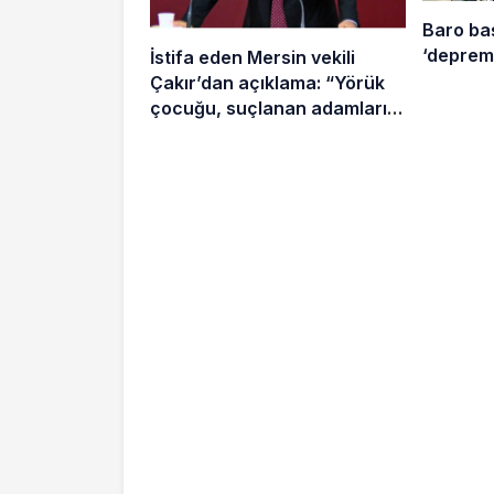
Baro ba
‘deprem 
İstifa eden Mersin vekili
Çakır’dan açıklama: “Yörük
çocuğu, suçlanan adamların
önüne gelip ifade vermez”