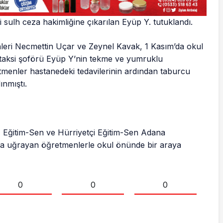
sulh ceza hakimliğine çıkarılan Eyüp Y. tutuklandı.
nleri Necmettin Uçar ve Zeynel Kavak, 1 Kasım’da okul
arı taksi şoförü Eyüp Y’nin tekme ve yumruklu
etmenler hastanedeki tedavilerinin ardından taburcu
ınmıştı.
ş, Eğitim-Sen ve Hürriyetçi Eğitim-Sen Adana
ırıya uğrayan öğretmenlerle okul önünde bir araya
0
0
0