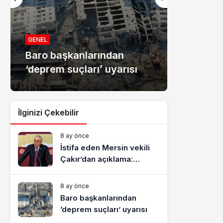
MANŞET
Mersin
GENEL
Baro başkanlarından
dolandır
‘deprem suçları’ uyarısı
tutukla
İlginizi Çekebilir
8 ay önce
İstifa eden Mersin vekili
Çakır’dan açıklama:
“Yörük çocuğu, suçlanan
adamların önüne gelip
8 ay önce
ifade vermez”
Baro başkanlarından
‘deprem suçları’ uyarısı