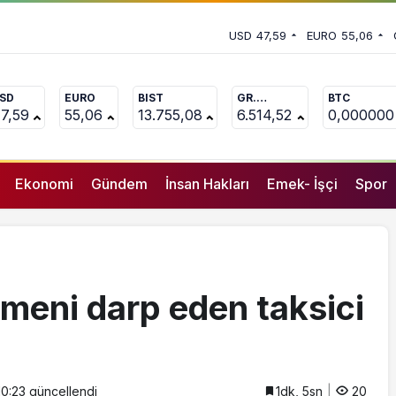
 vekili Çakır’dan açıklama:
 yaşamını yitirdi
USD
47,59
EURO
55,06
uçlanan adamların önüne gelip
SD
EURO
BIST
GR.
BTC
ALTIN
7,59
55,06
13.755,08
6.514,52
0,000000
Ekonomi
Gündem
İnsan Hakları
Emek- İşçi
Spor
meni darp eden taksici
10:23
güncellendi
1dk, 5sn
20
GENEL