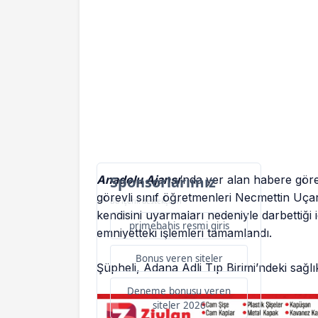
Anadolu Ajansı
Sponsorlarımız
‘nda yer alan habere göre
görevli sınıf öğretmenleri Necmettin Uçar 
Bu içerik destekçileri
kendisini uyarmaları nedeniyle darbettiği 
primebahis resmi giris
emniyetteki işlemleri tamamlandı.
Bonus veren siteler
Şüpheli, Adana Adli Tıp Birimi’ndeki sağl
Deneme bonusu veren
siteler 2026