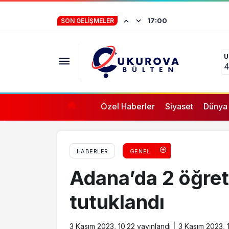
İstifa eden Mersin
17:00
Tarsus’ta iş cinayeti: Çatıdan düşen emekçi
SON GELIŞMELER
“Yörük çocuğu, s
ifade vermez”
U
4
Özel Haberler
Siyaset
Dünya
HABERLER
GENEL
Adana’da 2 öğret
tutuklandı
3 Kasım 2023, 10:22
yayınlandı
3 Kasım 2023, 