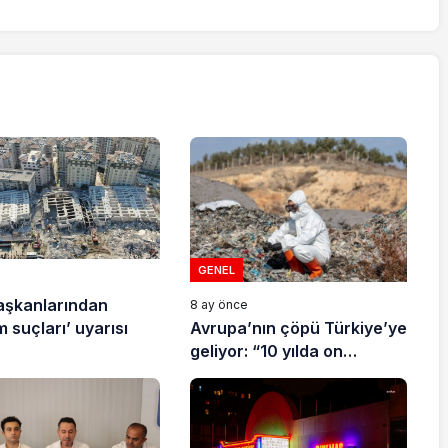
GENEL
e
aşkanlarından
8 ay önce
Avrupa’nın çöpü Türkiye’ye
 suçları’ uyarısı
geliyor: “10 yılda on
milyonlarca atık ihracı”