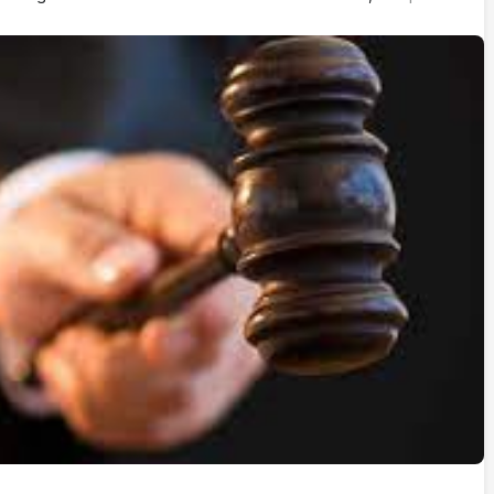
İstifa eden Mersin vekili
Çakır’dan açıklama:
“Yörük çocuğu, suçlanan
adamların önüne gelip
ifade vermez”