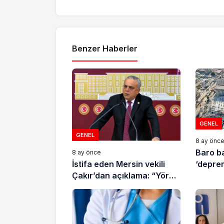
Benzer Haberler
GENEL
GENEL
8 ay önc
Baro b
8 ay önce
İstifa eden Mersin vekili
‘deprem
Çakır’dan açıklama: “Yörük
çocuğu, suçlanan
adamların önüne gelip
ifade vermez”