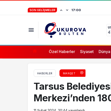
“Lütfen Kızımla Evlenir Misiniz?” Oyunu Ta
İstifa eden Mersin
17:00
SON GELIŞMELER
“Yörük çocuğu, s
U
ifade vermez”
4
Özel Haberler
Siyaset
Dünya
HABERLER
MANŞET
Tarsus Belediyes
Merkezi’nden 18
11 Şubat 2024, 20:44
yayınlandı