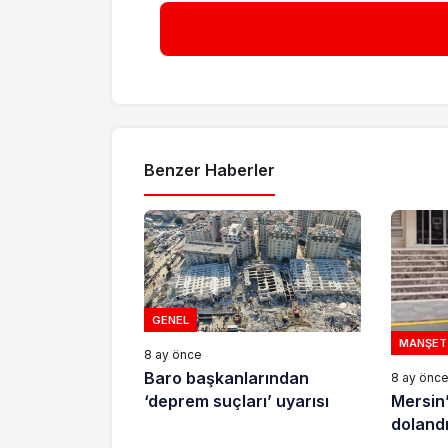
Benzer Haberler
GENEL
MANŞET
8 ay önce
Baro başkanlarından
8 ay önc
Mersin
‘deprem suçları’ uyarısı
dolandır
tutukla