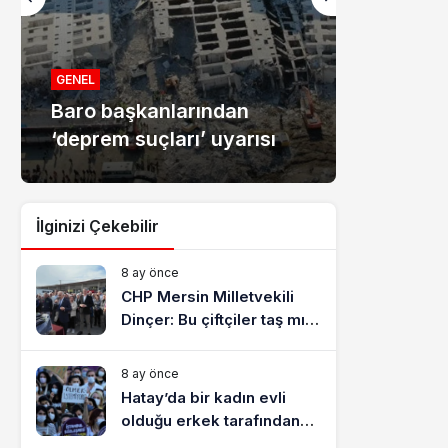
MANŞET
Mersin
GENEL
Baro başkanlarından
dolandır
‘deprem suçları’ uyarısı
tutukla
İlginizi Çekebilir
8 ay önce
CHP Mersin Milletvekili
Dinçer: Bu çiftçiler taş mı
yiyecek?
8 ay önce
Hatay’da bir kadın evli
olduğu erkek tarafından
katledildi