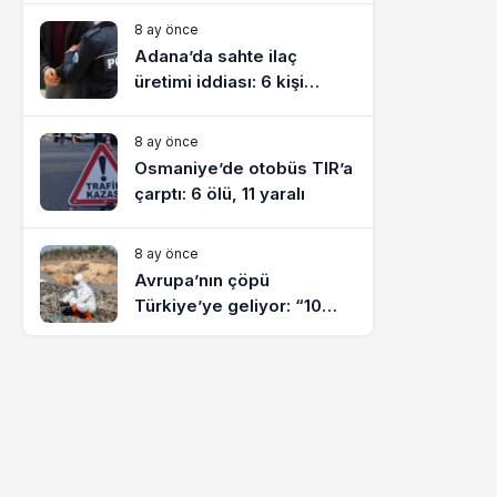
8 ay önce
Adana’da sahte ilaç
üretimi iddiası: 6 kişi
tutuklandı
8 ay önce
Osmaniye’de otobüs TIR’a
çarptı: 6 ölü, 11 yaralı
8 ay önce
Avrupa’nın çöpü
Türkiye’ye geliyor: “10
yılda on milyonlarca atık
ihracı”