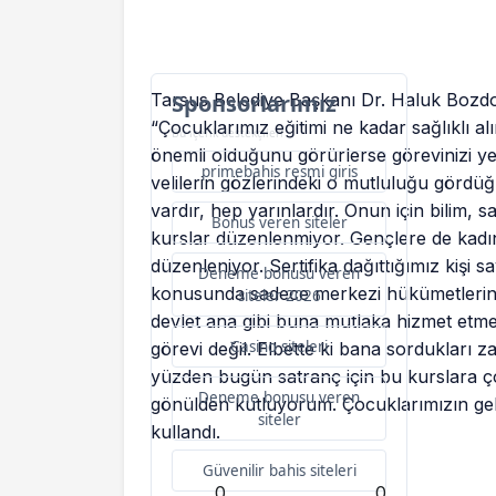
Tarsus Belediye Başkanı Dr. Haluk Bozdo
Sponsorlarımız
“Çocuklarımız eğitimi ne kadar sağlıklı al
Bu içerik destekçileri
önemli olduğunu görürlerse görevinizi yeri
primebahis resmi giris
velilerin gözlerindeki o mutluluğu görd
vardır, hep yarınlardır. Onun için bilim, s
Bonus veren siteler
kurslar düzenlenmiyor. Gençlere de kadın
düzenleniyor. Sertifika dağıttığımız kişi s
Deneme bonusu veren
konusunda sadece merkezi hükümetlerin yap
siteler 2026
devlet ana gibi buna mutlaka hizmet etmes
Casino siteleri
görevi değil. Elbette ki bana sordukları 
yüzden bugün satranç için bu kurslara ço
Deneme bonusu veren
gönülden kutluyorum. Çocuklarımızın gele
siteler
kullandı.
Güvenilir bahis siteleri
0
0