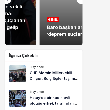
MANŞET
Mersin
GENEL
Baro başkanlarından
dolandır
‘deprem suçları’ uyarısı
tutukla
İlginizi Çekebilir
8 ay önce
CHP Mersin Milletvekili
Dinçer: Bu çiftçiler taş mı
yiyecek?
8 ay önce
Hatay’da bir kadın evli
olduğu erkek tarafından
katledildi