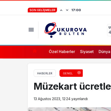
Adana’da büyük uyuşturucu vurgunu
İstifa eden Mersin
17:00
SON GELIŞMELER
“Yörük çocuğu, s
U
ifade vermez”
4
Özel Haberler
Siyaset
Dünya
HABERLER
GENEL
Müzekart ücretler
13 Ağustos 2023, 12:24
yayınlandı