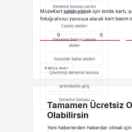
Deneme bonusu veren
MüzeKart sahibi olmak için kimlik kartı, p
siteler 2026
fotoğrafınızı yanınıza alarak kart basım 
Casino siteleri
0
0
Deneme bonusu veren
siteler
Güvenilir bahis siteleri
# MÜZE KART
Çevrimsiz deneme bonusu
primebahis giriş
Deneme bonusu
Tamamen Ücretsiz O
Olabilirsin
Yeni haberlerden haberdar olmak için 