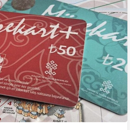
İstifa eden Mersin vekili
Çakır’dan açıklama:
“Yörük çocuğu, suçlanan
adamların önüne gelip
ifade vermez”