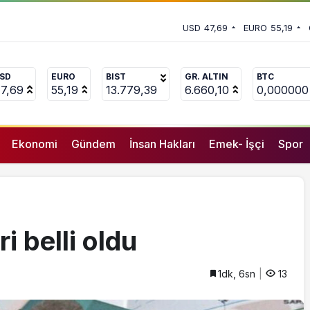
 vekili Çakır’dan açıklama:
USD
47,69
EURO
55,19
uçlanan adamların önüne gelip
SD
EURO
BIST
GR. ALTIN
BTC
7,69
55,19
13.779,39
6.660,10
0,000000
Ekonomi
Gündem
İnsan Hakları
Emek- İşçi
Spor
i belli oldu
1dk, 6sn
13
GENEL