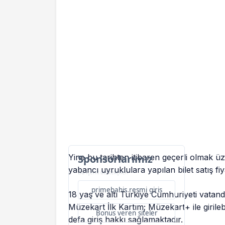
Yine bu tarihten itibaren geçerli olmak ü
Sponsorlarımız
yabancı uyruklulara yapılan bilet satış fi
Bu içerik destekçileri
primebahis resmi giris
18 yaş ve altı Türkiye Cumhuriyeti vatanda
Müzekart İlk Kartım; Müzekart+ ile girile
Bonus veren siteler
defa giriş hakkı sağlamaktadır.