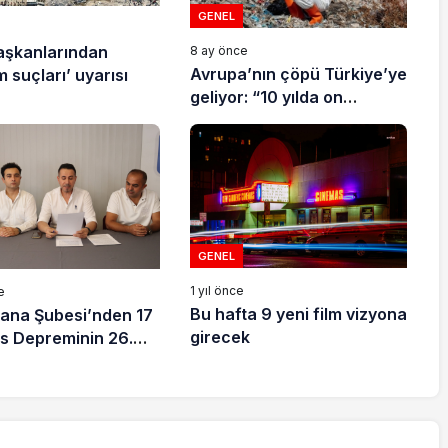
GENEL
e
aşkanlarından
8 ay önce
Avrupa’nın çöpü Türkiye’ye
 suçları’ uyarısı
geliyor: “10 yılda on
milyonlarca atık ihracı”
GENEL
1 yıl önce
e
Bu hafta 9 yeni film vizyona
ana Şubesi’nden 17
girecek
s Depreminin 26.
layısıyla açıklama