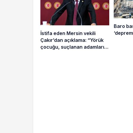
Baro ba
‘deprem 
İstifa eden Mersin vekili
Çakır’dan açıklama: “Yörük
çocuğu, suçlanan adamların
önüne gelip ifade vermez”