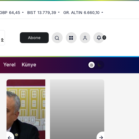
GBP
64,45
BIST
13.779,39
GR. ALTIN
6.660,10
Abone
0
Ol
Yerel
Künye