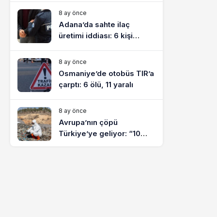
8 ay önce
Adana’da sahte ilaç
üretimi iddiası: 6 kişi
tutuklandı
8 ay önce
Osmaniye’de otobüs TIR’a
çarptı: 6 ölü, 11 yaralı
8 ay önce
Avrupa’nın çöpü
Türkiye’ye geliyor: “10
yılda on milyonlarca atık
ihracı”