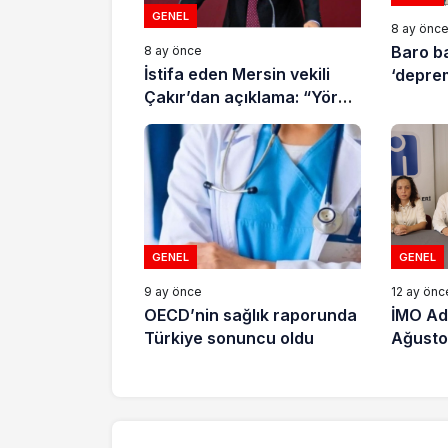
GENEL
8 ay önc
Baro b
8 ay önce
İstifa eden Mersin vekili
‘deprem
Çakır’dan açıklama: “Yörük
çocuğu, suçlanan
adamların önüne gelip
ifade vermez”
GENEL
GENEL
9 ay önce
12 ay önc
OECD’nin sağlık raporunda
İMO Ad
Türkiye sonuncu oldu
Ağusto
Yılı do