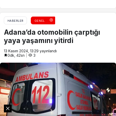
HABERLER
GENEL
Adana’da otomobilin çarptığı
yaya yaşamını yitirdi
13 Kasım 2024, 13:29
yayınlandı
0dk, 42sn
3