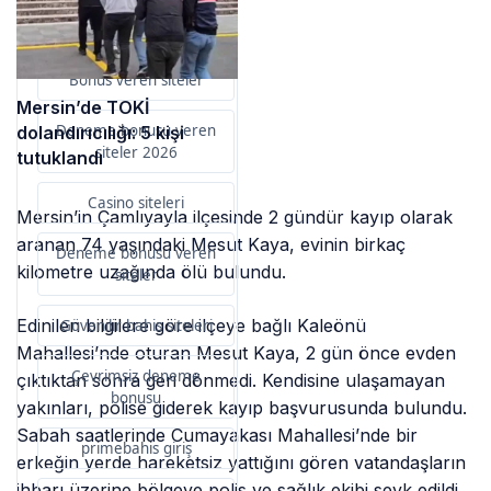
primebahis resmi giris
Bonus veren siteler
Mersin’de TOKİ
Deneme bonusu veren
dolandırıcılığı: 5 kişi
siteler 2026
tutuklandı
Casino siteleri
Mersin’in Çamlıyayla ilçesinde 2 gündür kayıp olarak
aranan 74 yaşındaki Mesut Kaya, evinin birkaç
Deneme bonusu veren
kilometre uzağında ölü bulundu.
siteler
Edinilen bilgilere göre ilçeye bağlı Kaleönü
Güvenilir bahis siteleri
Mahallesi’nde oturan Mesut Kaya, 2 gün önce evden
Çevrimsiz deneme
çıktıktan sonra geri dönmedi. Kendisine ulaşamayan
bonusu
yakınları, polise giderek kayıp başvurusunda bulundu.
Sabah saatlerinde Cumayakası Mahallesi’nde bir
primebahis giriş
erkeğin yerde hareketsiz yattığını gören vatandaşların
ihbarı üzerine bölgeye polis ve sağlık ekibi sevk edildi.