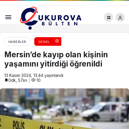
Adana’da otomobilin çarptığı yaya yaşamını
yitirdi
HABERLER
GENEL
Mersin’de kayıp olan kişinin
yaşamını yitirdiği öğrenildi
13 Kasım 2024, 13:44
yayınlandı
0dk, 57sn
10